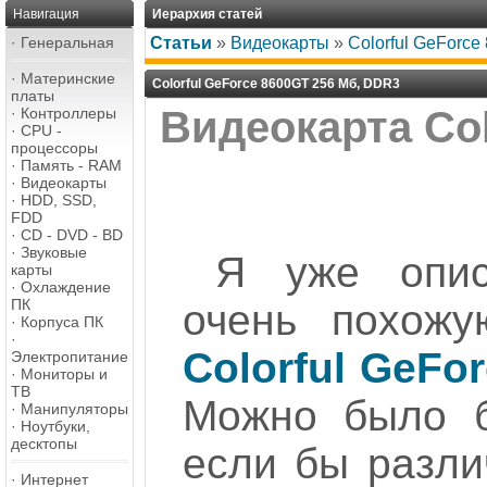
Навигация
Иерархия статей
·
Генеральная
Статьи
»
Видеокарты
»
Colorful GeForc
·
Материнские
Colorful GeForce 8600GT 256 Мб, DDR3
платы
Видеокарта Col
·
Контроллеры
·
CPU -
процессоры
·
Память - RAM
·
Видеокарты
·
HDD, SSD,
FDD
·
CD - DVD - BD
·
Звуковые
Я уже опис
карты
·
Охлаждение
ПК
очень похож
·
Корпуса ПК
·
Colorful GeFo
Электропитание
·
Мониторы и
ТВ
Можно было б
·
Манипуляторы
·
Ноутбуки,
десктопы
если бы разл
·
Интернет