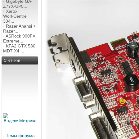
·
Gigabyte GA-
Z77X-UP5...
·
Xerox
WorkCentre
304...
·
Razer Anansi +
Razer...
·
ASRock 990FX
Extreme...
·
KFA2 GTX 580
MDT X4 ...
Счетчики
-
Темы форума