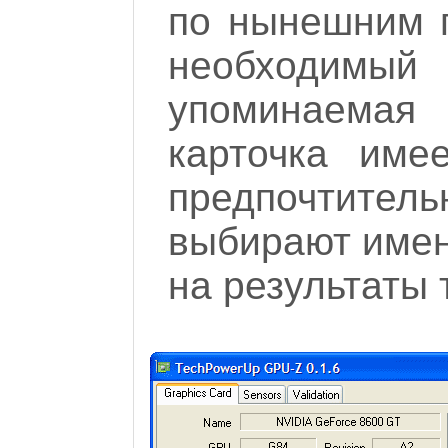
по нынешним 
необходи
упоминаема
карточка им
предпочтительн
выбирают имен
на результаты 