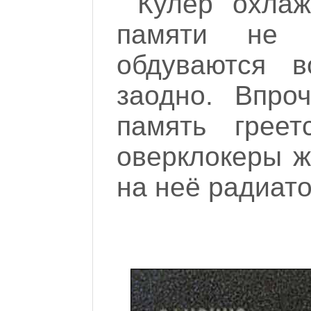
Кулер охлаж
памяти не 
обдуваются в
заодно. Впро
память грее
оверклокеры ж
на неё радиато