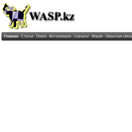
Главная
·
Статьи
·
Поиск
·
Фотогалерея
·
Скачать!
·
Форум
·
Обратная связ