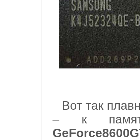
Вот так плав
– к памя
GeForce8600