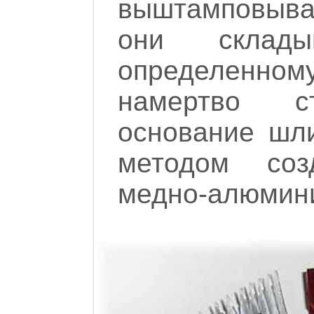
выштамповыва
они склады
определенн
намертво ст
основание шл
методом соз
медно-алюмин