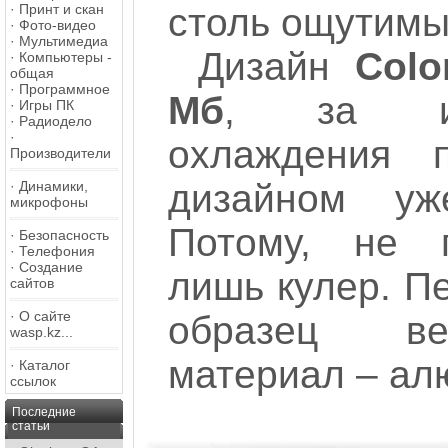
·
Принт и скан
столь ощутимы
·
Фото-видео
·
Мультимедиа
Дизайн
Colo
·
Компьютеры -
общая
·
Программное
Мб
, за ис
·
Игры ПК
·
Радиодело
·
охлаждения 
Производители
дизайном уж
·
Динамики,
микрофоны
Потому, не п
·
Безопасность
·
Телефония
·
Создание
лишь кулер. П
сайтов
·
О сайте
образец вее
wasp.kz...
материал – ал
·
Каталог
ссылок
Последние
статьи