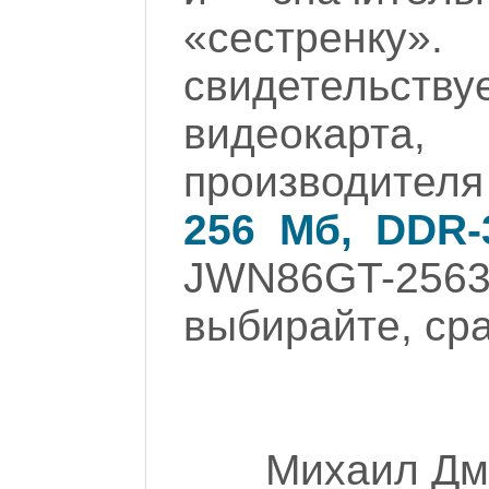
«сестрен
свидетельст
видеокарт
производител
256 Мб, DDR-
JWN86GT-2
выбирайте, ср
Михаил Дм