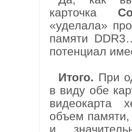
карточка
Co
«уделала» пр
памяти DDR3…
потенциал име
Итого.
При од
в виду обе ка
видеокарта 
объем памяти, 
и значитель