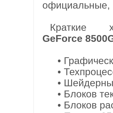
официальные, о
Краткие х
GeForce 8500
• Графичес
• Техпроцес
• Шейдерны
• Блоков те
• Блоков ра