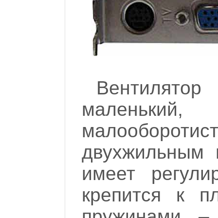
Вентилятор
маленький
малооборот
двухжильным 
имеет регули
крепится к п
пружинами – 