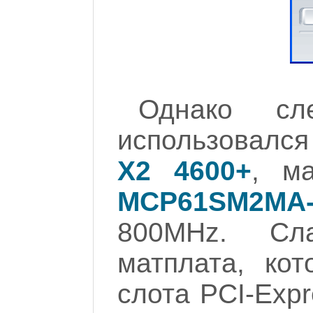
Однако сле
использовалс
X2 4600+
, м
MCP61SM2MA
800MHz. Сл
матплата, кот
слота PCI-Exp