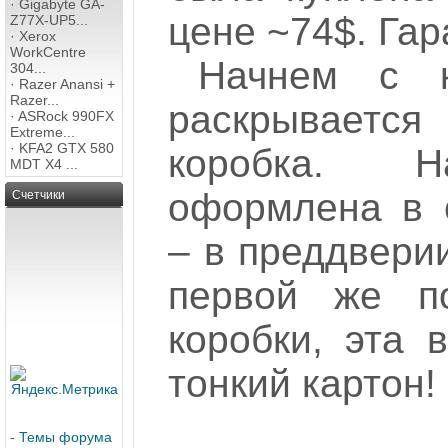
·
Gigabyte GA-
цене ~74$. Гар
Z77X-UP5...
·
Xerox
WorkCentre
Начнем с к
304...
·
Razer Anansi +
Razer...
раскрывается
·
ASRock 990FX
Extreme...
·
KFA2 GTX 580
коробка. Н
MDT X4 ...
оформлена в с
Счетчики
– в преддвери
первой же по
коробки, эта 
тонкий картон!
-
Темы форума