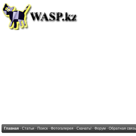
Главная
·
Статьи
·
Поиск
·
Фотогалерея
·
Скачать!
·
Форум
·
Обратная связ