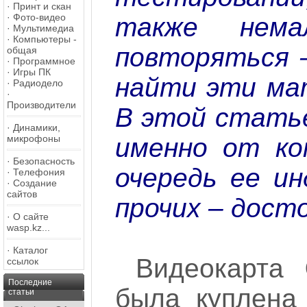
·
Принт и скан
·
Фото-видео
также нем
·
Мультимедиа
·
Компьютеры -
повторяться 
общая
·
Программное
·
Игры ПК
найти эти ма
·
Радиодело
·
Производители
В этой стать
·
Динамики,
именно от к
микрофоны
·
Безопасность
очередь ее и
·
Телефония
·
Создание
сайтов
прочих – дост
·
О сайте
wasp.kz...
·
Каталог
Видеокарта
ссылок
Последние
была куплена
статьи