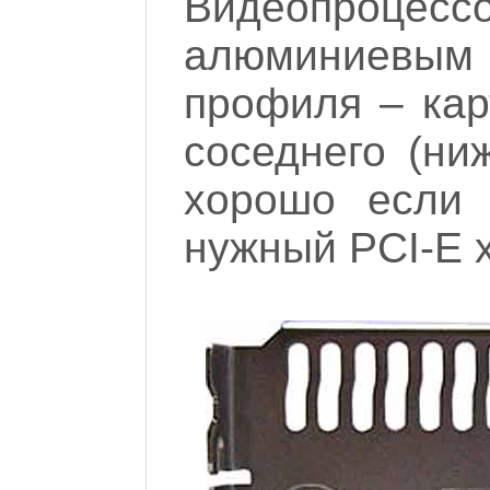
Видеопроце
алюминиевы
профиля – кар
соседнего (ни
хорошо если 
нужный PCI-E x