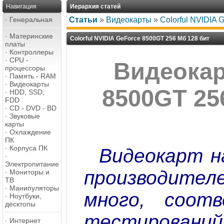
Навигация
Иерархия статей
·
Генеральная
Статьи
»
Видеокарты
»
Colorful NVIDIA 
·
Материнские
Colorful NVIDIA GeForce 8500GT 256 Мб 128 бит
платы
·
Контроллеры
·
CPU -
Видеокар
процессоры
·
Память - RAM
·
Видеокарты
8500GT 256
·
HDD, SSD,
FDD
·
CD - DVD - BD
·
Звуковые
карты
·
Охлаждение
ПК
·
Корпуса ПК
Видеокарт н
·
Электропитание
производите
·
Мониторы и
ТВ
·
Манипуляторы
много, соотв
·
Ноутбуки,
десктопы
тестирований
·
Интернет