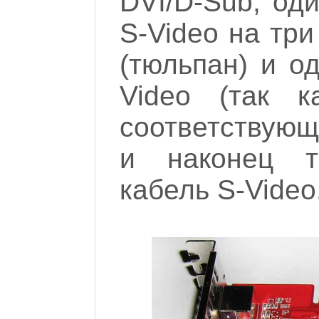
DVI/D-Sub; од
S-Video на тр
(тюльпан) и о
Video (так 
соответствующ
и наконец т
кабель S-Video