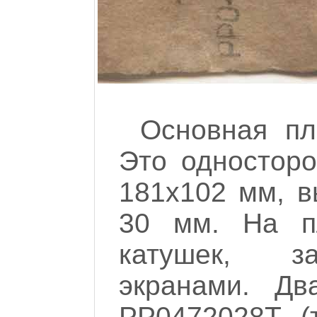
Основная пл
Это односторо
181х102 мм, в
30 мм. На п
катушек, з
экранами. Дв
РР0472028Т (