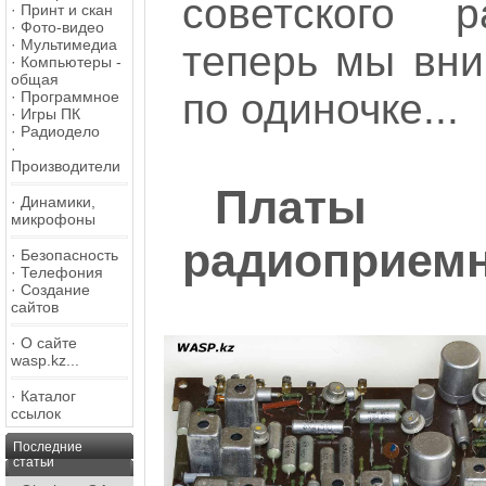
советского р
·
Принт и скан
·
Фото-видео
·
Мультимедиа
теперь мы вни
·
Компьютеры -
общая
по одиночке...
·
Программное
·
Игры ПК
·
Радиодело
·
Производители
Платы
·
Динамики,
микрофоны
радиоприемн
·
Безопасность
·
Телефония
·
Создание
сайтов
·
О сайте
wasp.kz...
·
Каталог
ссылок
Последние
статьи