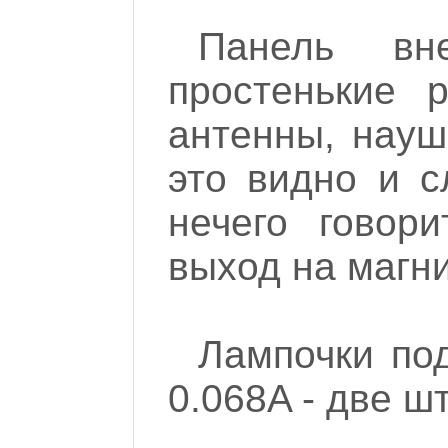
Панель вн
простенькие 
антенны, науш
это видно и с
нечего говор
выход на магн
Лампочки по
0.068A - две шт