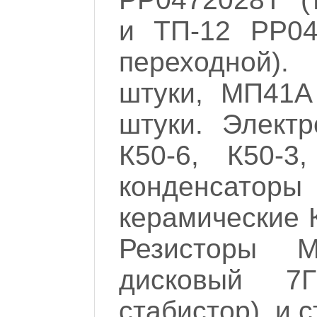
и ТП-12 РР04
переходной).
штуки, МП41А
штуки. Электр
К50-6, К50-3
конденсаторы
керамические К
Резисторы 
дисковый 7
стабистор), и 