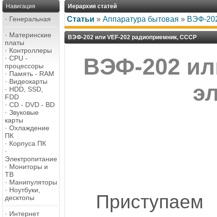
Навигация
Иерархия статей
·
Генеральная
Статьи
»
Аппаратура бытовая
»
ВЭФ-202
·
Материнские
ВЭФ-202 или VEF-202 радиоприемник, СССР
платы
·
Контроллеры
·
CPU -
ВЭФ-202 ил
процессоры
·
Память - RAM
·
Видеокарты
эл
·
HDD, SSD,
FDD
·
CD - DVD - BD
·
Звуковые
карты
·
Охлаждение
ПК
·
Корпуса ПК
·
Электропитание
·
Мониторы и
ТВ
·
Манипуляторы
·
Ноутбуки,
Приступаем
десктопы
·
Интернет