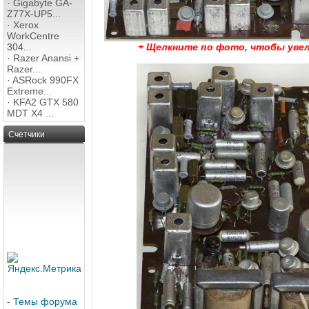
·
Gigabyte GA-
Z77X-UP5...
·
Xerox
WorkCentre
304...
+ Щелкните по фото, чтобы уве
·
Razer Anansi +
Razer...
·
ASRock 990FX
Extreme...
·
KFA2 GTX 580
MDT X4 ...
Счетчики
-
Темы форума