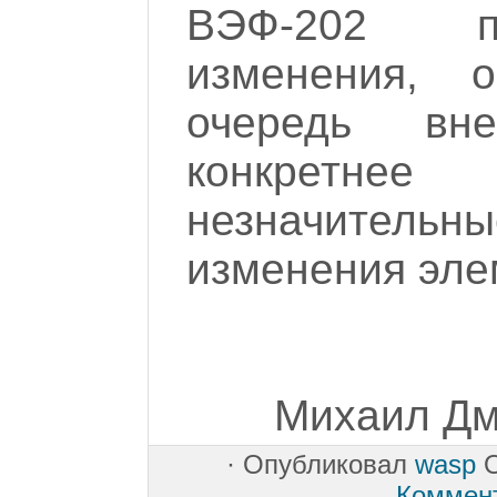
ВЭФ-202 пр
изменения, 
очередь вн
конкретне
незначитель
изменения элем
Михаил Дми
·
Опубликовал
wasp
O
Коммен