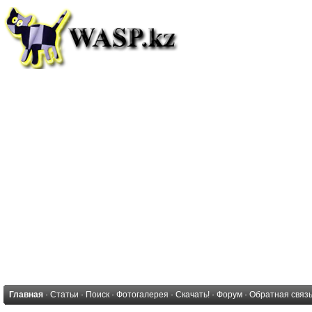
Главная
·
Статьи
·
Поиск
·
Фотогалерея
·
Скачать!
·
Форум
·
Обратная связ