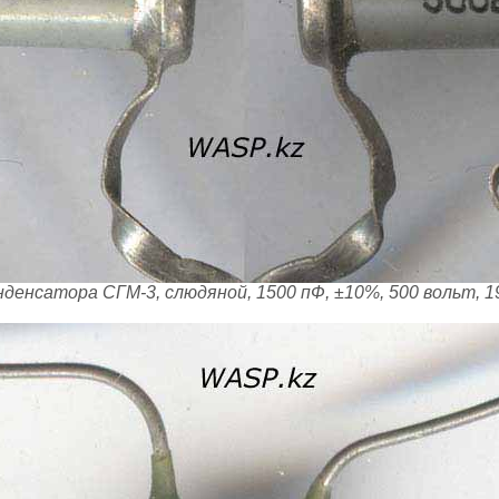
нденсатора СГМ-3, слюдяной, 1500 пФ, ±10%, 500 вольт, 1