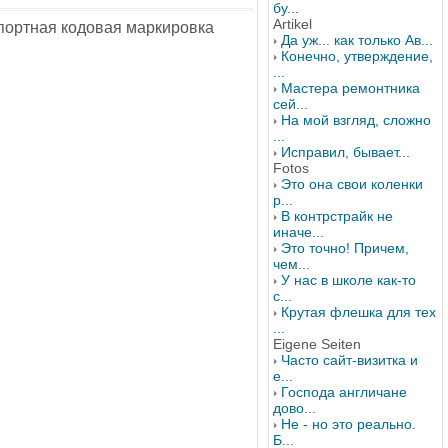
бу...
Artikel
импортная кодовая маркировка
Да уж... как только Ав...
Конечно, утверждение,
...
Мастера ремонтника
сей...
На мой взгляд, сложно
...
Исправил, бывает...
Fotos
Это она свои коленки
р...
В контрстрайк не
иначе...
Это точно! Причем,
чем...
У нас в школе как-то
с...
Крутая флешка для тех
...
Eigene Seiten
Часто сайт-визитка и
е...
Господа англичане
дово...
Не - но это реально.
Б...