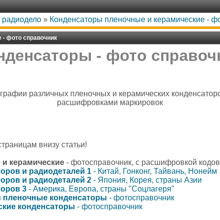
, радиодело
»
Конденсаторы пленочные и керамические - ф
 - фото справочник
нденсаторы - фото справоч
ографии различных пленочных и керамических конденсаторо
расшифровками маркировок
страницам внизу статьи!
 и керамические
- фотосправочник, с расшифровкой кодо
оров и радиодеталей 1
- Китай, Гонконг, Тайвань, Нонейм
оров и радиодеталей 2
- Япония, Корея, страны Азии
оров 3
- Америка, Европа, страны "Соцлагеря"
и пленочные конденсаторы
- фотосправочник
ские конденсаторы
- фотосправочник