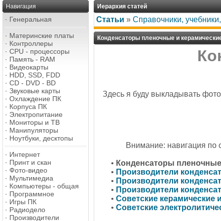
Навигация
Иерархия статей
·
Генеральная
Статьи
»
Справочники, учебники
·
Материнские платы
Конденсаторы пленочные и керамические
·
Контроллеры
Ко
·
CPU - процессоры
·
Память - RAM
·
Видеокарты
·
HDD, SSD, FDD
·
CD - DVD - BD
·
Звуковые карты
Здесь я буду выкладывать фот
·
Охлаждение ПК
·
Корпуса ПК
·
Электропитание
·
Мониторы и ТВ
·
Манипуляторы
·
Ноутбуки, десктопы
Внимание: навигация по 
·
Интернет
·
Принт и скан
•
Конденсаторы пленочные
·
Фото-видео
•
Производители конденсат
·
Мультимедиа
•
Производители конденсат
·
Компьютеры - общая
•
Производители конденсат
·
Программное
•
Советские керамические 
·
Игры ПК
•
Советские электролитиче
·
Радиодело
·
Производители