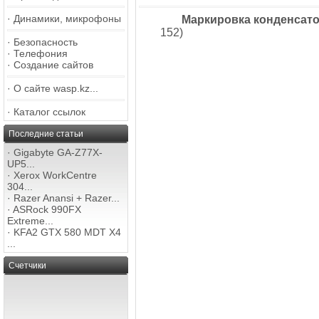
·
Динамики, микрофоны
Маркировка конденсато
152)
·
Безопасность
·
Телефония
·
Создание сайтов
·
О сайте wasp.kz...
·
Каталог ссылок
Последние статьи
·
Gigabyte GA-Z77X-
UP5...
·
Xerox WorkCentre
304...
·
Razer Anansi + Razer...
·
ASRock 990FX
Extreme...
·
KFA2 GTX 580 MDT X4
...
Счетчики