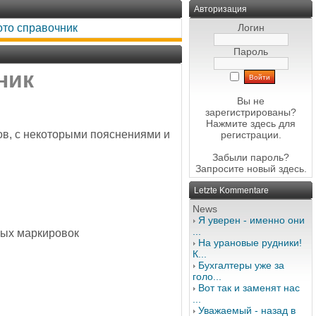
Авторизация
ото справочник
Логин
Пароль
ник
Вы не
зарегистрированы?
Нажмите здесь
для
в, с некоторыми пояснениями и
регистрации.
Забыли пароль?
Запросите новый
здесь
.
Letzte Kommentare
News
Я уверен - именно они
...
вых маркировок
На урановые рудники!
К...
Бухгалтеры уже за
голо...
Вот так и заменят нас
...
Уважаемый - назад в