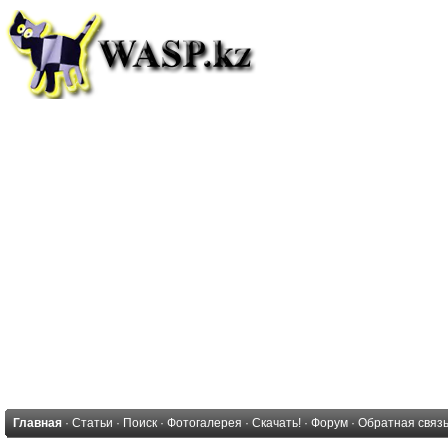
Главная
·
Статьи
·
Поиск
·
Фотогалерея
·
Скачать!
·
Форум
·
Обратная связ