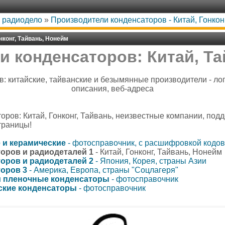
, радиодело
»
Производители конденсаторов - Китай, Гонкон
нконг, Тайвань, Нонейм
 конденсаторов: Китай, Т
: китайские, тайванские и безымянные производители - ло
описания, веб-адреса
ров: Китай, Гонконг, Тайвань, неизвестные компании, подд
траницы!
 и керамические
- фотосправочник, с расшифровкой кодо
оров и радиодеталей 1
- Китай, Гонконг, Тайвань, Нонейм
оров и радиодеталей 2
- Япония, Корея, страны Азии
оров 3
- Америка, Европа, страны "Соцлагеря"
и пленочные конденсаторы
- фотосправочник
ские конденсаторы
- фотосправочник