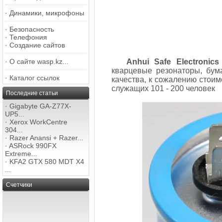
·
Динамики, микрофоны
·
Безопасность
·
Телефония
·
Создание сайтов
·
О сайте wasp.kz...
Anhui Safe Electronics
кварцевые резонаторы, бума
·
Каталог ссылок
качества, к сожалению стоим
служащих 101 - 200 человек
Последние статьи
·
Gigabyte GA-Z77X-
UP5...
·
Xerox WorkCentre
304...
·
Razer Anansi + Razer...
·
ASRock 990FX
Extreme...
·
KFA2 GTX 580 MDT X4
...
Счетчики