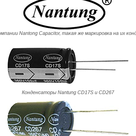
мпании Nantong Capacitor, такая же маркировка на их ко
Конденсаторы Nantung CD17S и CD267