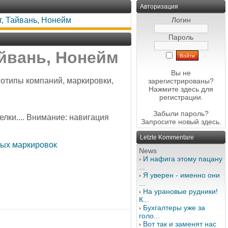
Авторизация
г, Тайвань, Нонейм
Логин
Пароль
айвань, Нонейм
Вы не
готипы компаний, маркировки,
зарегистрированы?
Нажмите здесь
для
регистрации.
Забыли пароль?
елки.... Внимание: навигация
Запросите новый
здесь
.
Letzte Kommentare
вых маркировок
News
И нафига этому пацану
...
Я уверен - именно они
...
На урановые рудники!
К...
Бухгалтеры уже за
голо...
Вот так и заменят нас