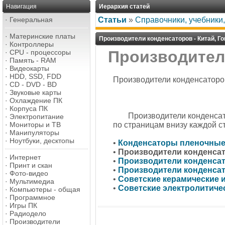
Навигация
Иерархия статей
·
Генеральная
Статьи
»
Справочники, учебники
·
Материнские платы
Производители конденсаторов - Китай, Го
·
Контроллеры
Производители
·
CPU - процессоры
·
Память - RAM
·
Видеокарты
·
HDD, SSD, FDD
Производители конденсаторов
·
CD - DVD - BD
·
Звуковые карты
·
Охлаждение ПК
·
Корпуса ПК
Производители конденсато
·
Электропитание
·
Мониторы и ТВ
по страницам внизу каждой с
·
Манипуляторы
·
Ноутбуки, десктопы
•
Конденсаторы пленочные
•
Производители конденсат
·
Интернет
•
Производители конденсат
·
Принт и скан
•
Производители конденсат
·
Фото-видео
•
Советские керамические 
·
Мультимедиа
•
Советские электролитиче
·
Компьютеры - общая
·
Программное
·
Игры ПК
·
Радиодело
·
Производители