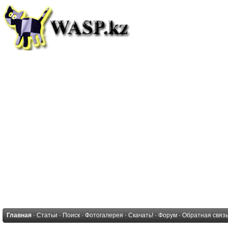
Главная
·
Статьи
·
Поиск
·
Фотогалерея
·
Скачать!
·
Форум
·
Обратная связ