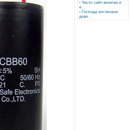
Часто сайт-визитка и
е...
Господа англичане
дово...