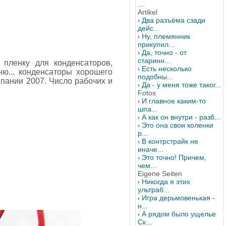
...
Artikel
Два разъёма сзади
дейс...
Ну, племянник
прикупил...
Да, точно - от
старинн...
 пленку для конденсаторов,
Есть несколько
ню... конденсаторы хорошего
подобны...
мпании 2007. Число рабочих и
Да - у меня тоже таког...
Fotos
И главное каким-то
шпа...
А как он внутри - разб...
Это она свои коленки
р...
В контрстрайк не
иначе...
Это точно! Причем,
чем...
Eigene Seiten
Никогда я этих
ультраб...
Игра дерьмовенькая -
н...
А рядом было ущелье
Ск...