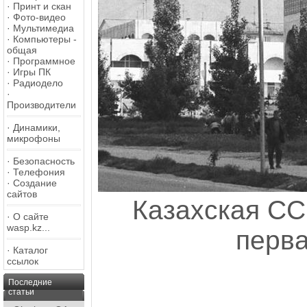
·
Принт и скан
·
Фото-видео
·
Мультимедиа
·
Компьютеры -
общая
·
Программное
·
Игры ПК
·
Радиодело
·
Производители
·
Динамики,
микрофоны
·
Безопасность
·
Телефония
·
Создание
сайтов
Казахская СС
·
О сайте
wasp.kz...
перва
·
Каталог
ссылок
Последние
статьи