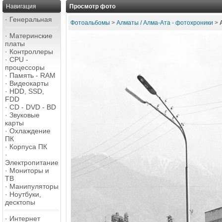
Навигация
Просмотр фото
·
Генеральная
Фотоальбомы
>
Алматы / Алма-Ата - фотохроники
>
·
Материнские
платы
·
Контроллеры
·
CPU -
процессоры
·
Память - RAM
·
Видеокарты
·
HDD, SSD,
FDD
·
CD - DVD - BD
·
Звуковые
карты
·
Охлаждение
ПК
·
Корпуса ПК
·
Электропитание
·
Мониторы и
ТВ
·
Манипуляторы
·
Ноутбуки,
десктопы
·
Интернет