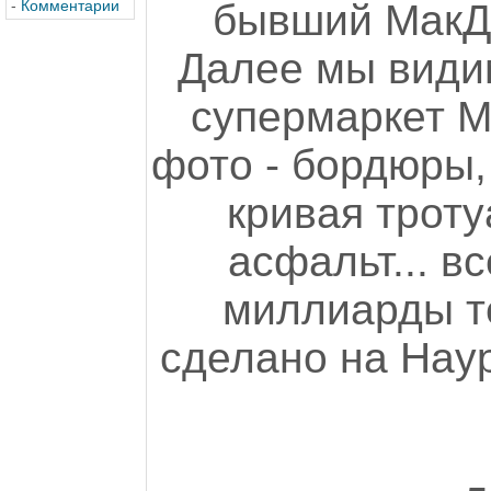
-
Комментарии
бывший МакДо
Далее мы видим
супермаркет M
фото - бордюры,
кривая трот
асфальт... в
миллиарды те
сделано на Наур