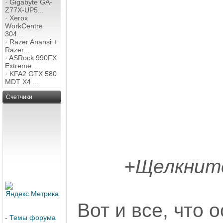
·
Gigabyte GA-
Z77X-UP5...
·
Xerox
WorkCentre
304...
·
Razer Anansi +
Razer...
·
ASRock 990FX
Extreme...
·
KFA2 GTX 580
MDT X4 ...
Счетчики
+Щелкните
Вот и все, что 
-
Темы форума