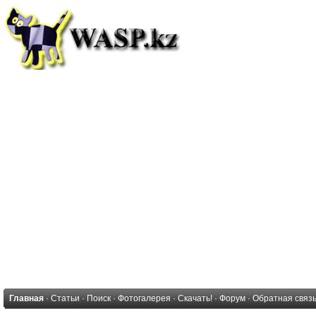
Главная
·
Статьи
·
Поиск
·
Фотогалерея
·
Скачать!
·
Форум
·
Обратная связ