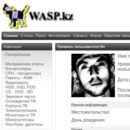
Главная
·
Статьи
·
Поиск
·
Фотогалерея
·
Скачать!
·
Форум
·
Обратная связ
Навигация
Профиль пользователя His
·
Генеральная
Имя 
·
Материнские платы
Уров
·
Контроллеры
польз
·
CPU - процессоры
·
Память - RAM
Дата 
·
Видеокарты
·
HDD, SSD, FDD
Посл
·
CD - DVD - BD
посе
·
Звуковые карты
·
Охлаждение ПК
Прочая информация
·
Корпуса ПК
·
Электропитание
Местожительство
·
Мониторы и ТВ
·
Манипуляторы
День рождения
·
Ноутбуки, десктопы
Опции