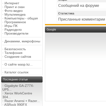
·
Интернет
Сообщений на форуме
·
Принт и скан
·
Фото-видео
Статистика
·
Мультимедиа
·
Компьютеры - общая
Присланные комментарии
·
Программное
·
Игры ПК
·
Радиодело
Google
·
Производители
·
Динамики, микрофоны
·
Безопасность
·
Телефония
·
Создание сайтов
·
О сайте wasp.kz...
·
Каталог ссылок
Последние статьи
·
Gigabyte GA-Z77X-
UP5...
·
Xerox WorkCentre
304...
·
Razer Anansi + Razer...
·
ASRock 990FX