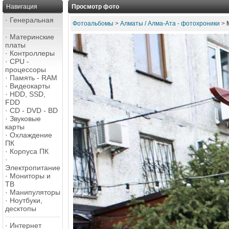
Навигация
Просмотр фото
·
Генеральная
Фотоальбомы
>
Алматы / Алма-Ата - фотохроники
>
·
Материнские
платы
·
Контроллеры
·
CPU -
процессоры
·
Память - RAM
·
Видеокарты
·
HDD, SSD,
FDD
·
CD - DVD - BD
·
Звуковые
карты
·
Охлаждение
ПК
·
Корпуса ПК
·
Электропитание
·
Мониторы и
ТВ
·
Манипуляторы
·
Ноутбуки,
десктопы
·
Интернет