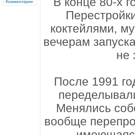
В конце 80-х г
-
Комментарии
Перестройки
коктейлями, му
вечерам запуска
не 
После 1991 го
переделывали
Менялись собс
вообще перепро
имеющаяся