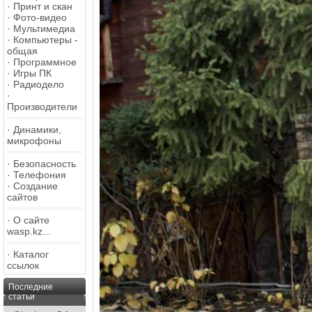
·
Принт и скан
·
Фото-видео
·
Мультимедиа
·
Компьютеры -
общая
·
Программное
·
Игры ПК
·
Радиодело
·
Производители
·
Динамики,
микрофоны
·
Безопасность
·
Телефония
·
Создание
сайтов
·
О сайте
wasp.kz...
·
Каталог
ссылок
Последние
статьи