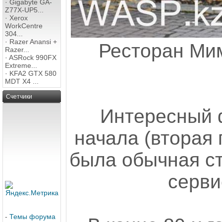
·
Gigabyte GA-
Z77X-UP5...
·
Xerox
WorkCentre
304...
·
Razer Anansi +
Ресторан Мим
Razer...
·
ASRock 990FX
Extreme...
·
KFA2 GTX 580
MDT X4 ...
Счетчики
Интересный ф
начала (вторая 
была обычная с
серви
-
Темы форума