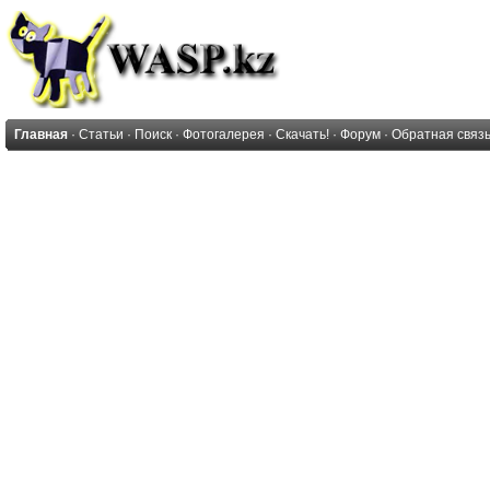
Главная
·
Статьи
·
Поиск
·
Фотогалерея
·
Скачать!
·
Форум
·
Обратная связ