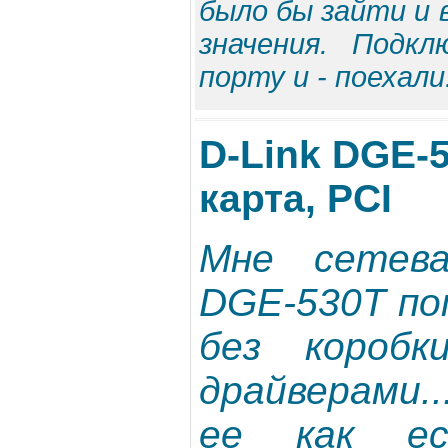
было бы зайти и
значения. Подк
порту и - поехали.
D-Link DGE-
карта, PCI
Мне сетева
DGE-530T по
без коробк
драйверами.
ее как е