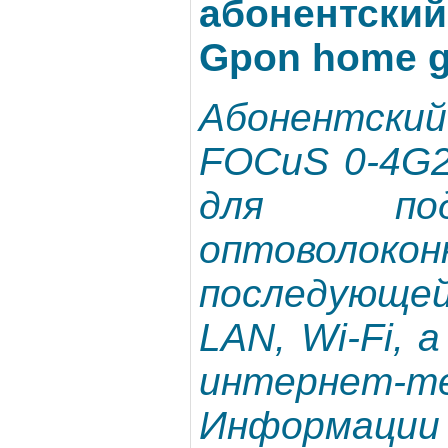
абонентский
Gpon home g
Абонентский
FOCuS 0-4G2
для под
оптоволок
последующе
LAN, Wi-Fi, 
интернет-т
Информа