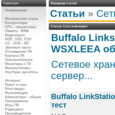
Навигация
Иерархия статей
·
Генеральная
Статьи
»
Сет
·
Материнские платы
·
Контроллеры
·
CPU - процессоры
Статьи: Сеть и интернет
·
Память - RAM
Buffalo Links
·
Видеокарты
·
HDD, SSD, FDD
·
CD - DVD - BD
WSXLEEA об
·
Звуковые карты
·
Охлаждение ПК
·
Корпуса ПК
·
Электропитание
Сетевое хра
·
Мониторы и ТВ
·
Манипуляторы
·
Ноутбуки, десктопы
сервер...
·
Интернет
·
Принт и скан
·
Фото-видео
·
Мультимедиа
Buffalo LinkStati
·
Компьютеры - общая
·
Программное
тест
·
Игры ПК
·
Радиодело
·
Производители