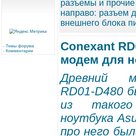
разъемы и прочие
направо: разъем 
внешнего блока пи
Conexant RD
-
Темы форума
-
Комментарии
модем для н
Древний м
RD01-D480 б
из таког
ноутбука As
про него был