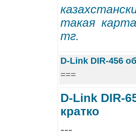
казахстан
такая карт
тг.
D-Link DIR-456 о
===
D-Link DIR-6
кратко
---