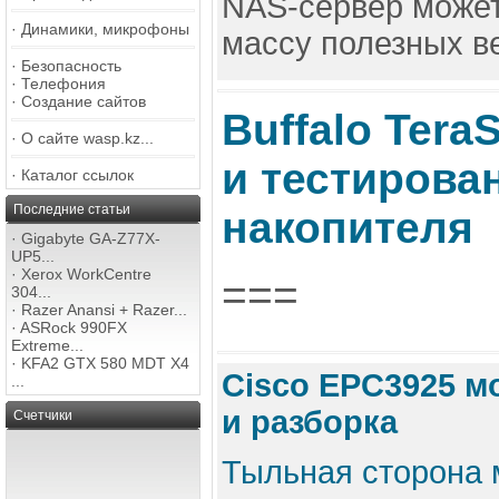
NAS-сервер может
·
Динамики, микрофоны
массу полезных ве
·
Безопасность
·
Телефония
·
Создание сайтов
Buffalo Tera
·
О сайте wasp.kz...
и тестирова
·
Каталог ссылок
Последние статьи
накопителя
·
Gigabyte GA-Z77X-
UP5...
·
Xerox WorkCentre
===
304...
·
Razer Anansi + Razer...
·
ASRock 990FX
Extreme...
·
KFA2 GTX 580 MDT X4
Cisco EPC3925 м
...
и разборка
Счетчики
Тыльная сторона 