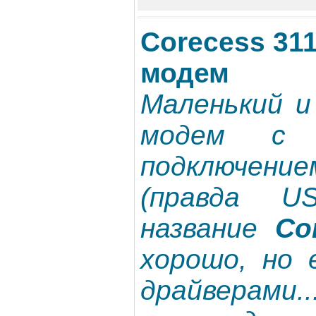
Corecess 31
модем
Маленький и
модем с 
подключени
(правда U
название
Co
хорошо, но 
драйверами.