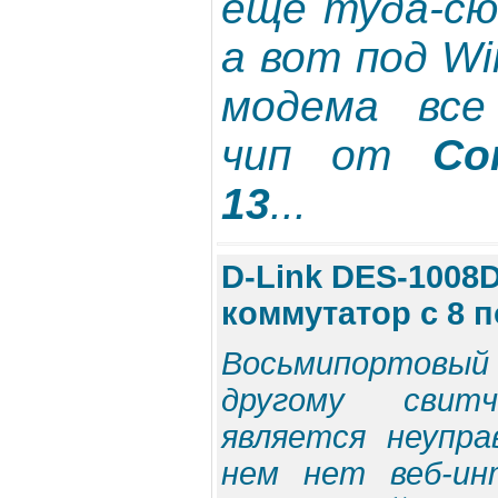
еще туда-сю
а вот под Wi
модема все
чип от
Co
13
...
D-Link DES-1008
коммутатор с 8 
Восьмипортовый
другому свит
является неупр
нем нет веб-ин