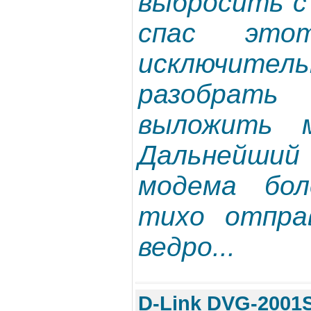
выбросить с 
спас это
исключит
разобрать
выложить м
Дальнейш
модема бол
тихо отпра
ведро...
D-Link DVG-2001