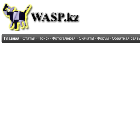
Главная
·
Статьи
·
Поиск
·
Фотогалерея
·
Скачать!
·
Форум
·
Обратная связ