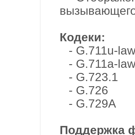
вызывающего а
Кодеки:
- G.711u-la
- G.711a-la
- G.723.1
- G.726
- G.729A
Поддержка ф