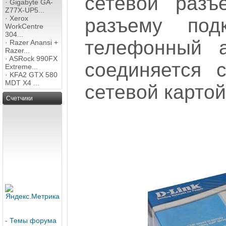
сетевой разъ
·
Gigabyte GA-
Z77X-UP5...
·
Xerox
разъему под
WorkCentre
304...
телефонный а
·
Razer Anansi +
Razer...
·
ASRock 990FX
соединяется 
Extreme...
·
KFA2 GTX 580
MDT X4 ...
сетевой карто
Счетчики
-
Темы форума