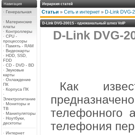
Навигация
Иерархия статей
·
Генеральная
Статьи
»
Сеть и интернет
»
D-Link DVG-
·
Материнские
D-Link DVG-2001S - одноканальный шлюз VoIP
платы
D-Link DVG-2
·
Контроллеры
·
CPU -
процессоры
·
Память - RAM
·
Видеокарты
·
HDD, SSD,
FDD
·
CD - DVD - BD
·
Звуковые
карты
·
Охлаждение
Как извес
ПК
·
Корпуса ПК
·
предназна
Электропитание
·
Мониторы и
ТВ
телефонного а
·
Манипуляторы
·
Ноутбуки,
телефония перс
десктопы
·
Интернет