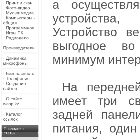
а осуществля
·
Принт и скан
·
Фото-видео
·
Мультимедиа
устройств
·
Компьютеры -
общая
·
Программное
Устройство ве
·
Игры ПК
·
Радиодело
выгодное во
·
Производители
минимум интер
·
Динамики,
микрофоны
·
Безопасность
·
Телефония
На передне
·
Создание
сайтов
имеет три св
·
О сайте
wasp.kz...
задней панел
·
Каталог
ссылок
питания, оди
Последние
статьи