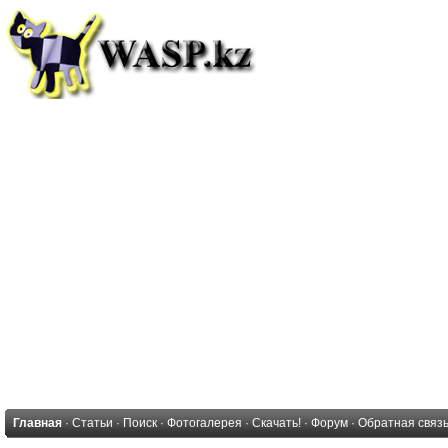
Главная
·
Статьи
·
Поиск
·
Фотогалерея
·
Скачать!
·
Форум
·
Обратная связ