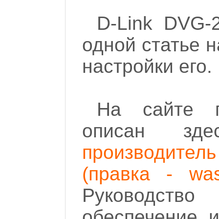
D-Link DVG-
одной статье н
настройки его.
На сайте п
описан з
производител
(правка - wa
Руководство 
обеспечение и