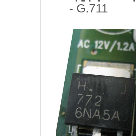
- G.711