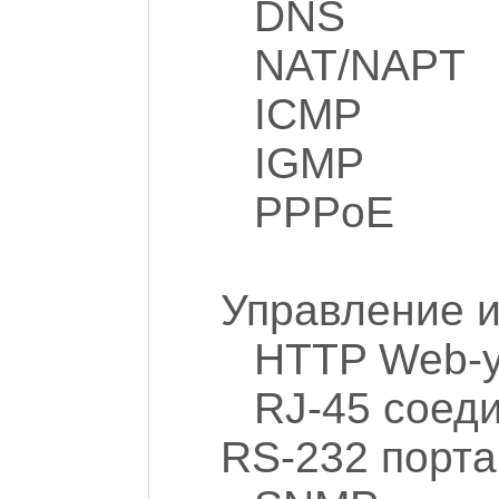
DNS
NAT/NAPT
ICMP
IGMP
PPPoE
Управление 
HTTP Web-у
RJ-45 соед
RS-232 порта