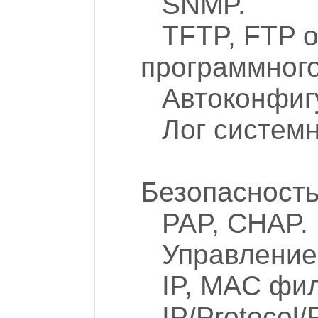
SNMP.
TFTP, FTP 
программного
Автоконфиг
Лог систем
Безопасност
PAP, CHAP.
Управление
IP, MAC фи
IP/Protocol