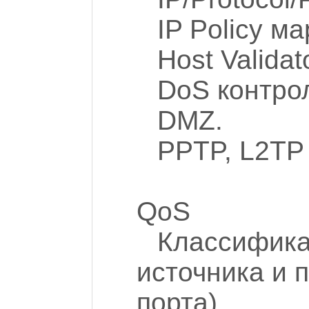
IP Policy м
Host Validat
DoS контрол
DMZ.
PPTP, L2TP 
QoS
Классифика
источника и 
порта).