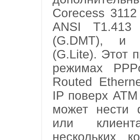
Corecess 3112
ANSI T1.413 
(G.DMT), и 
(G.Lite). Этот
режимах PPPo
Routed Etherne
IP поверх ATM
может нести 
или клиент
нескольких к