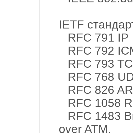
IETF стандар
RFC 791 IP
RFC 792 I
RFC 793 T
RFC 768 U
RFC 826 A
RFC 1058 RI
RFC 1483 Br
over ATM.