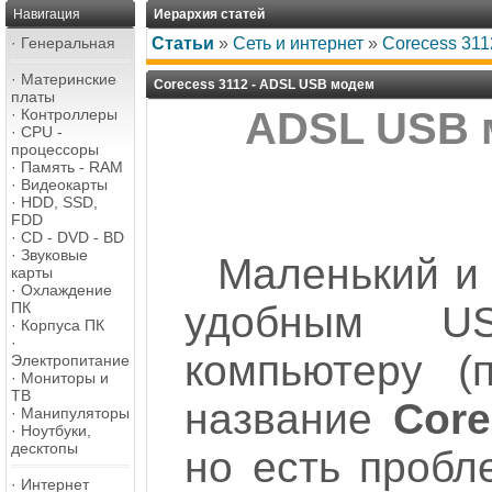
Навигация
Иерархия статей
·
Генеральная
Статьи
»
Сеть и интернет
»
Corecess 31
·
Материнские
Corecess 3112 - ADSL USB модем
платы
ADSL USB м
·
Контроллеры
·
CPU -
процессоры
·
Память - RAM
·
Видеокарты
·
HDD, SSD,
FDD
·
CD - DVD - BD
·
Звуковые
Маленький и
карты
·
Охлаждение
ПК
удобным U
·
Корпуса ПК
·
компьютеру (
Электропитание
·
Мониторы и
ТВ
название
Core
·
Манипуляторы
·
Ноутбуки,
десктопы
но есть пробл
·
Интернет