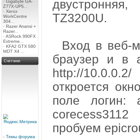
двустроння
·
Gigabyte GA-
Z77X-UP5...
·
Xerox
TZ3200U.
WorkCentre
304...
·
Razer Anansi +
Razer...
·
ASRock 990FX
Extreme...
Вход в веб-
·
KFA2 GTX 580
MDT X4 ...
браузер и в 
Счетчики
http://10.0.
откроется окн
поле логин: 
corecess311
пробуем epicrou
-
Темы форума