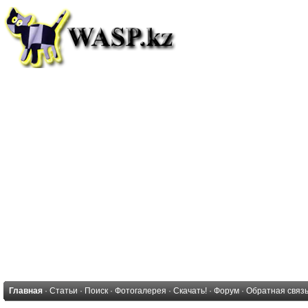
Главная
·
Статьи
·
Поиск
·
Фотогалерея
·
Скачать!
·
Форум
·
Обратная связ