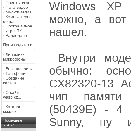
Windows XP 
·
Принт и скан
·
Фото-видео
·
Мультимедиа
можно, а вот
·
Компьютеры -
общая
·
Программное
нашел.
·
Игры ПК
·
Радиодело
·
Производители
Внутри мо
·
Динамики,
микрофоны
обычно: осн
·
Безопасность
·
Телефония
·
Создание
CX82320-13 Ac
сайтов
·
О сайте
чип памяти
wasp.kz...
(50439E) - 4
·
Каталог
ссылок
Sunny, ну 
Последние
статьи