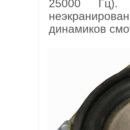
25000 Гц).
неэкранирова
динамиков смо