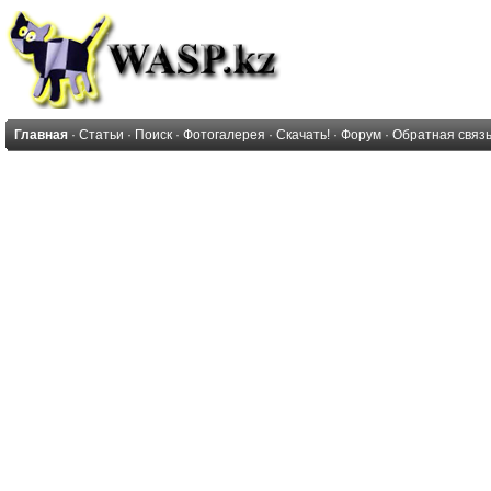
Главная
·
Статьи
·
Поиск
·
Фотогалерея
·
Скачать!
·
Форум
·
Обратная связ