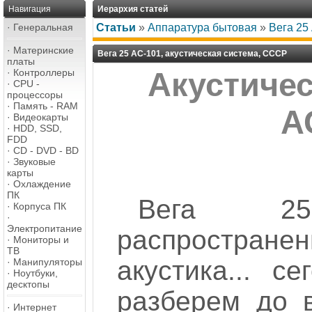
Навигация
Иерархия статей
·
Генеральная
Статьи
»
Аппаратура бытовая
»
Вега 25
·
Материнские
Вега 25 АС-101, акустическая система, СССР
платы
·
Контроллеры
Акустичес
·
CPU -
процессоры
·
Память - RAM
А
·
Видеокарты
·
HDD, SSD,
FDD
·
CD - DVD - BD
·
Звуковые
карты
·
Охлаждение
ПК
Вега 2
·
Корпуса ПК
·
Электропитание
распространен
·
Мониторы и
ТВ
акустика... с
·
Манипуляторы
·
Ноутбуки,
десктопы
разберем до в
·
Интернет