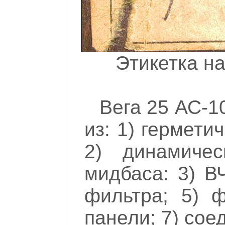
Этикетка на
Вега 25 АС-10
из: 1) гермети
2) динамиче
мидбаса: 3) В
фильтра; 5) ф
панели; 7) сое