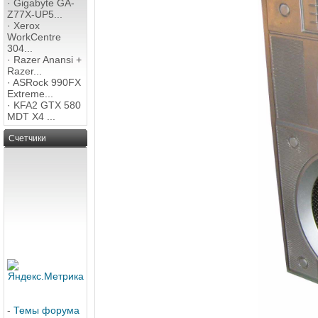
·
Gigabyte GA-
Z77X-UP5...
·
Xerox
WorkCentre
304...
·
Razer Anansi +
Razer...
·
ASRock 990FX
Extreme...
·
KFA2 GTX 580
MDT X4 ...
Счетчики
-
Темы форума