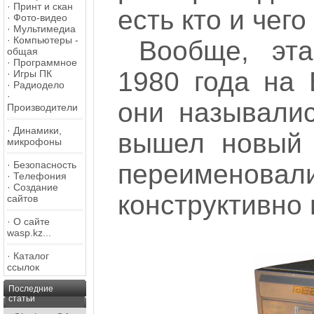
·
Принт и скан
есть кто и чег
·
Фото-видео
·
Мультимедиа
·
Компьютеры -
Вообще, эта
общая
·
Программное
1980 года на 
·
Игры ПК
·
Радиодело
·
они называлис
Производители
·
Динамики,
вышел новый 
микрофоны
·
Безопасность
переимено
·
Телефония
·
Создание
конструктивно 
сайтов
·
О сайте
wasp.kz...
·
Каталог
ссылок
Последние
статьи