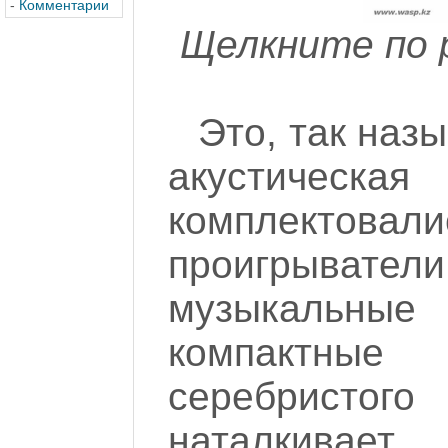
-
Комментарии
Щелкните по 
Это, так наз
акустическ
комплект
проигрыва
музыкальные
компактные
серебристого
наталкива