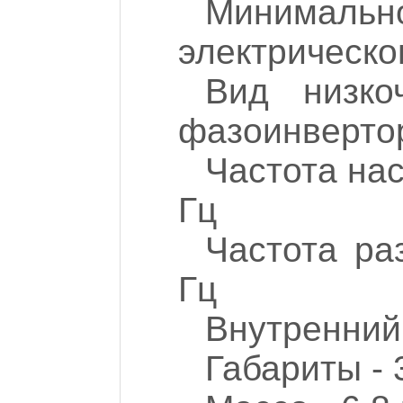
Минималь
электрическо
Вид низко
фазоинверто
Частота на
Гц
Частота ра
Гц
Внутренний
Габариты -