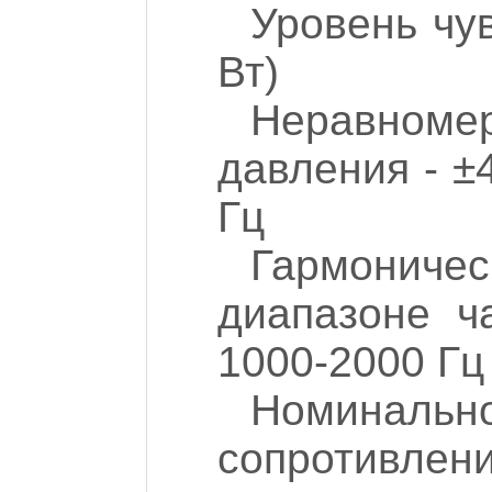
Уровень чув
Вт)
Неравном
давления - ±
Гц
Гармонич
диапазоне ч
1000-2000 Гц 
Номинал
сопротивлени