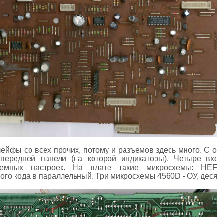
лейфы со всех прочих, потому и разъемов здесь много. С о
 передней панели (на которой индикаторы). Четыре в
темных настроек. На плате такие микросхемы: HEF
ого кода в параллельный. Три микросхемы 4560D - ОУ, дес