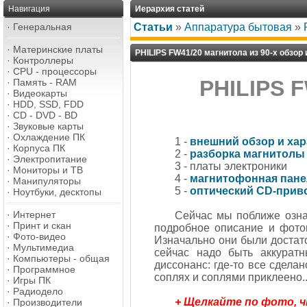
Навигация
Иерархия статей
·
Генеральная
Статьи
»
Аппаратура бытовая
»
·
Материнские платы
PHILIPS FW41/20 магнитола из 90-х обзор 
·
Контроллеры
·
CPU - процессоры
PHILIPS 
·
Память - RAM
·
Видеокарты
·
HDD, SSD, FDD
·
CD - DVD - BD
·
Звуковые карты
·
Охлаждение ПК
1 -
внешний обзор и хар
·
Корпуса ПК
2 -
разборка магнитолы
·
Электропитание
3 - платы электроники
·
Мониторы и ТВ
4 -
магнитофонная пане
·
Манипуляторы
5 -
оптический CD-прив
·
Ноутбуки, десктопы
·
Интернет
Сейчас мы поближе озна
·
Принт и скан
подробное описание и фото
·
Фото-видео
Изначально они были достато
·
Мультимедиа
сейчас надо быть аккуратн
·
Компьютеры - общая
диссонанс: где-то все сдела
·
Программное
соплях и соплями приклеено..
·
Игры ПК
·
Радиодело
+ Щелкайте по фото, 
·
Производители