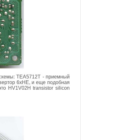
осхемы: TEA5712T - приемный
вертор 6xНЕ, и еще подобная
 HV1V02H transistor silicon