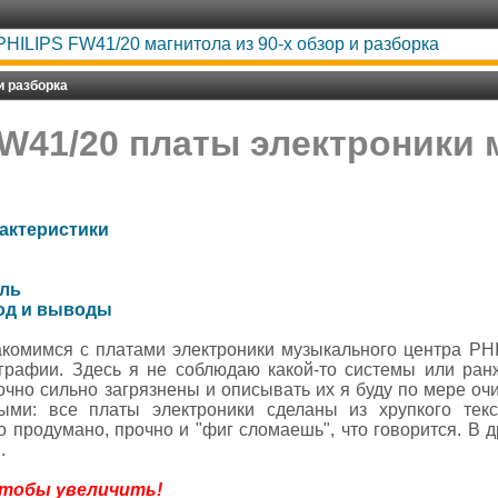
PHILIPS FW41/20 магнитола из 90-х обзор и разборка
и разборка
FW41/20 платы электроники 
актеристики
ль
од и выводы
комимся с платами электроники музыкального центра PH
графии. Здесь я не соблюдаю какой-то системы или ранж
чно сильно загрязнены и описывать их я буду по мере очист
ыми: все платы электроники сделаны из хрупкого тек
но продумано, прочно и "фиг сломаешь", что говорится. В д
.
чтобы увеличить!