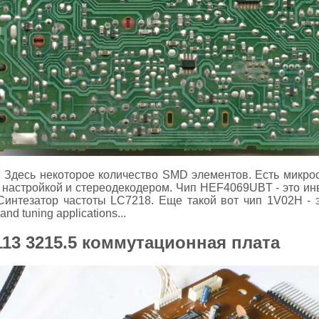
. Здесь некоторое количество SMD элементов. Есть микр
й настройкой и стереодекодером. Чип HEF4069UBT - это ин
нтезатор частоты LC7218. Еще такой вот чип 1V02H - это
and tuning applications...
113 3215.5 коммутационная плата