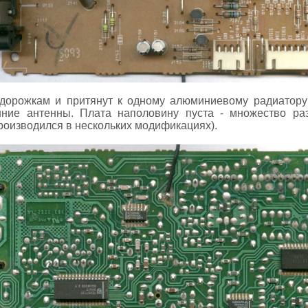
дорожкам и притянут к одному алюминиевому радиатору 
ние антенны. Плата наполовину пуста - множество ра
роизводился в нескольких модификациях).