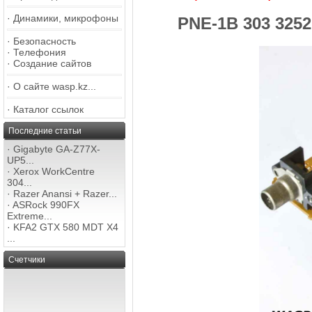
·
Динамики, микрофоны
PNE-1B 303 325
·
Безопасность
·
Телефония
·
Создание сайтов
·
О сайте wasp.kz...
·
Каталог ссылок
Последние статьи
·
Gigabyte GA-Z77X-
UP5...
·
Xerox WorkCentre
304...
·
Razer Anansi + Razer...
·
ASRock 990FX
Extreme...
·
KFA2 GTX 580 MDT X4
...
Счетчики