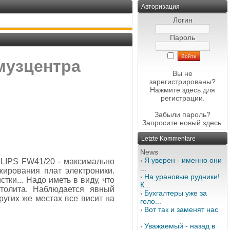
Авторизация
Логин
Пароль
музцентра
Вы не
зарегистрированы?
Нажмите здесь
для
регистрации.
Забыли пароль?
Запросите новый
здесь
.
Letzte Kommentare
News
Я уверен - именно они
ILIPS FW41/20 - максимально
...
ирования плат электроники.
На урановые рудники!
ки... Надо иметь в виду, что
К...
столита. Наблюдается явный
Бухгалтеры уже за
ругих же местах все висит на
голо...
Вот так и заменят нас
...
Уважаемый - назад в