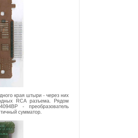
дного края штыри - через них
ходных RCA разъема. Рядом
4094BP - преобразователь
ятичный сумматор.