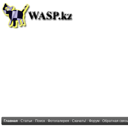
Главная
·
Статьи
·
Поиск
·
Фотогалерея
·
Скачать!
·
Форум
·
Обратная связ