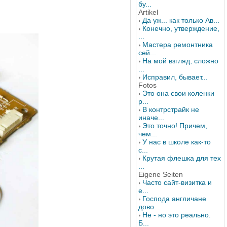
бу...
Artikel
Да уж... как только Ав...
Конечно, утверждение,
...
Мастера ремонтника
сей...
На мой взгляд, сложно
...
Исправил, бывает...
Fotos
Это она свои коленки
р...
В контрстрайк не
иначе...
Это точно! Причем,
чем...
У нас в школе как-то
с...
Крутая флешка для тех
...
Eigene Seiten
Часто сайт-визитка и
е...
Господа англичане
дово...
Не - но это реально.
Б...