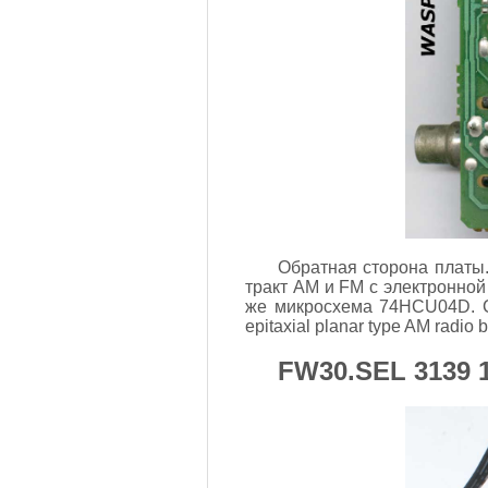
Обратная сторона платы
тракт AM и FM с электронно
же микросхема 74HCU04D. Си
epitaxial planar type AM radio b
FW30.SEL 3139 