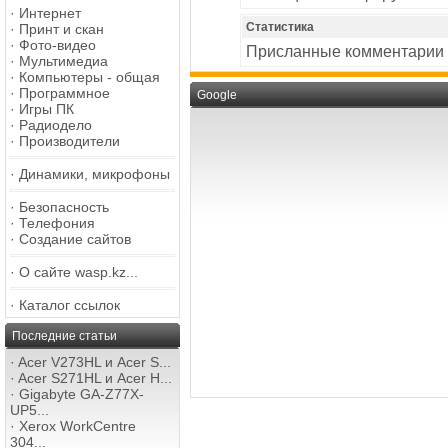
·
Интернет
Статистика
·
Принт и скан
·
Фото-видео
Присланные комментарии
·
Мультимедиа
·
Компьютеры - общая
·
Программное
Google
·
Игры ПК
·
Радиодело
·
Производители
·
Динамики, микрофоны
·
Безопасность
·
Телефония
·
Создание сайтов
·
О сайте wasp.kz...
·
Каталог ссылок
Последние статьи
·
Acer V273HL и Acer S...
·
Acer S271HL и Acer H...
·
Gigabyte GA-Z77X-
UP5...
·
Xerox WorkCentre
304...