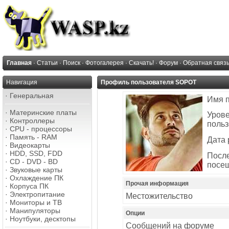
Главная
·
Статьи
·
Поиск
·
Фотогалерея
·
Скачать!
·
Форум
·
Обратная связ
Навигация
Профиль пользователя SOPOT
·
Генеральная
Имя 
·
Материнские платы
Уров
·
Контроллеры
польз
·
CPU - процессоры
·
Память - RAM
Дата 
·
Видеокарты
·
HDD, SSD, FDD
Посл
·
CD - DVD - BD
посе
·
Звуковые карты
·
Охлаждение ПК
Прочая информация
·
Корпуса ПК
·
Электропитание
Местожительство
·
Мониторы и ТВ
·
Манипуляторы
Опции
·
Ноутбуки, десктопы
Сообщений на форуме