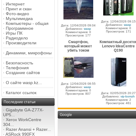
·
Интернет
·
Принт и скан
·
Фото-видео
·
Мультимедиа
Дата: 12/04/2026 09:15
·
Компьютеры - общая
Добавлено:
wasp
Дата: 12/04/2026 09:04
·
Программное
Комментариев: 0
Добавлено:
wasp
Просмотров: 171
Комментариев: 0
·
Игры ПК
Просмотров: 177
·
Радиодело
Смартфон,
Компактный дескто
·
Производители
который может
Lenovo IdeaCentre
убить током
Q190
·
Динамики, микрофоны
·
Безопасность
·
Телефония
·
Создание сайтов
·
О сайте wasp.kz...
Дата: 12/04/2026 08:55
Добавлено:
wasp
Комментариев: 0
·
Каталог ссылок
Дата: 02/05/2026 20:27
Просмотров: 807
Добавлено:
vip-bomzh
Комментариев: 2
Последние статьи
Просмотров: 461
·
Gigabyte GA-Z77X-
UP5...
Google
·
Xerox WorkCentre
304...
·
Razer Anansi + Razer...
·
ASRock 990FX