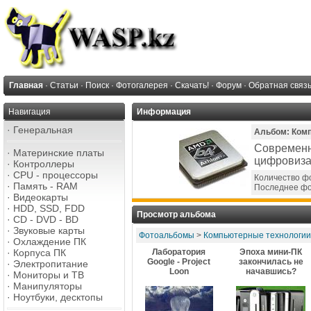
Главная
·
Статьи
·
Поиск
·
Фотогалерея
·
Скачать!
·
Форум
·
Обратная связ
Навигация
Информация
·
Генеральная
Альбом: Ком
Современн
·
Материнские платы
цифровиз
·
Контроллеры
·
CPU - процессоры
Количество фо
·
Память - RAM
Последнее ф
·
Видеокарты
·
HDD, SSD, FDD
Просмотр альбома
·
CD - DVD - BD
·
Звуковые карты
Фотоальбомы
>
Компьютерные технологии
·
Охлаждение ПК
·
Корпуса ПК
Лаборатория
Эпоха мини-ПК
Google - Project
закончилась не
·
Электропитание
Loon
начавшись?
·
Мониторы и ТВ
·
Манипуляторы
·
Ноутбуки, десктопы