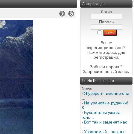
Авторизация
Логин
Пароль
Вы не
зарегистрированы?
Нажмите здесь
для
регистрации.
Забыли пароль?
Запросите новый
здесь
.
Letzte Kommentare
News
Я уверен - именно они
...
На урановые рудники!
К...
Бухгалтеры уже за
голо...
Вот так и заменят нас
...
Уважаемый - назад в