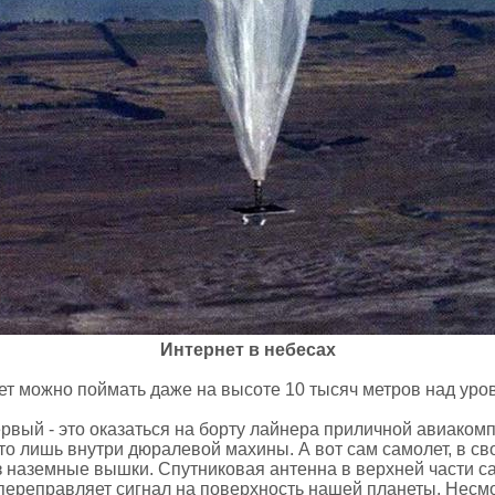
Интернет в небесах
т можно поймать даже на высоте 10 тысяч метров над уро
рвый - это оказаться на борту лайнера приличной авиакомп
это лишь внутри дюралевой махины. А вот сам самолет, в с
ез наземные вышки. Спутниковая антенна в верхней части с
 переправляет сигнал на поверхность нашей планеты. Несмо