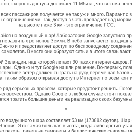
атно, скорость доступа достигает 11 Мбит/с, что весьма непл
 всех пассажиров получается не так уж и много. Вариант с
н с ограничениями. Так, доступ в Сеть пропадает над морям
на высоте ниже 3 км - это ограничение FCC.
ся на воздушный шар! Лаборатория Google запустила проек
 неразвитых регионов Земли. В небо запускается воздушн
 Оно-то и предоставляет доступ по беспроводному соедине
 самолетов. Вместе они образуют сеть и в итоге связывают
й Зеландии, над которой летают 30 таких интернет-шаров.
 шары. Однако и тут Google нашли решение. Во-первых, пл
рспективе ветер должен сыграть на руку, перемещая базов
а, таким образом открывая доступ в Интернет по всем конт
е ряд серьезных проблем, которые предстоит решить. Пого
 человечеством. Однако Google в любом случае стоит похвал
ется тратить большие деньги на реализацию своих безумны
*
го воздушного шара составляет 53 км (173882 футов). Шар
 Япония. Это самая большая высота, когда-либо достигнута
ко ракеты, ракетные самолеты и баллистические снаряды мо