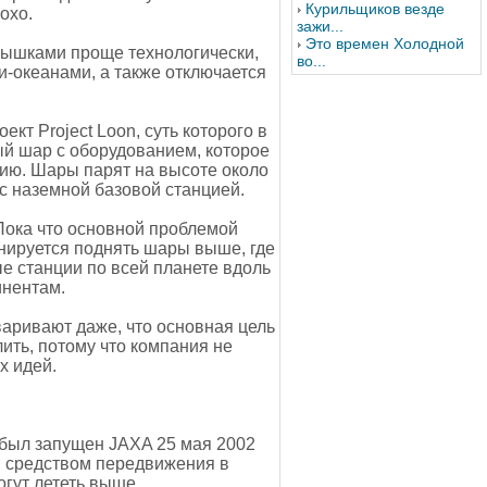
Курильщиков везде
охо.
зажи...
Это времен Холодной
 вышками проще технологически,
во...
и-океанами, а также отключается
т Project Loon, суть которого в
ый шар с оборудованием, которое
нию. Шары парят на высоте около
 с наземной базовой станцией.
 Пока что основной проблемой
анируется поднять шары выше, где
ые станции по всей планете вдоль
инентам.
варивают даже, что основная цель
ить, потому что компания не
х идей.
 был запущен JAXA 25 мая 2002
я средством передвижения в
гут лететь выше.