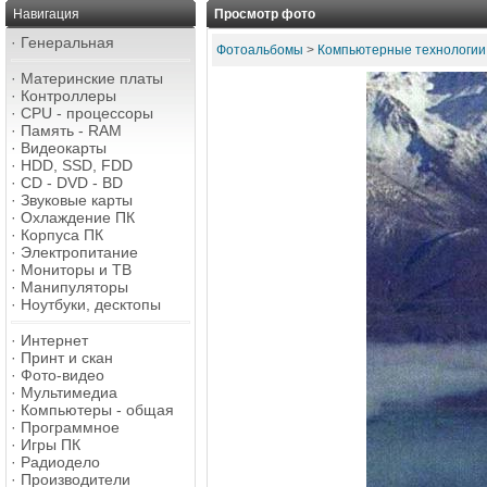
Навигация
Просмотр фото
·
Генеральная
Фотоальбомы
>
Компьютерные технологии
·
Материнские платы
·
Контроллеры
·
CPU - процессоры
·
Память - RAM
·
Видеокарты
·
HDD, SSD, FDD
·
CD - DVD - BD
·
Звуковые карты
·
Охлаждение ПК
·
Корпуса ПК
·
Электропитание
·
Мониторы и ТВ
·
Манипуляторы
·
Ноутбуки, десктопы
·
Интернет
·
Принт и скан
·
Фото-видео
·
Мультимедиа
·
Компьютеры - общая
·
Программное
·
Игры ПК
·
Радиодело
·
Производители