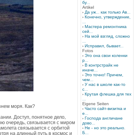
бу...
Artikel
Да уж... как только Ав...
Конечно, утверждение,
...
Мастера ремонтника
сей...
На мой взгляд, сложно
...
Исправил, бывает...
Fotos
Это она свои коленки
р...
В контрстрайк не
иначе...
Это точно! Причем,
чем...
У нас в школе как-то
с...
Крутая флешка для тех
...
Eigene Seiten
внем моря. Как?
Часто сайт-визитка и
е...
ании. Доступ, понятное дело,
Господа англичане
вою очередь, связывается с миром
дово...
амолета связывается с орбитой
Не - но это реально.
Б...
тря на длинный путь в космос и