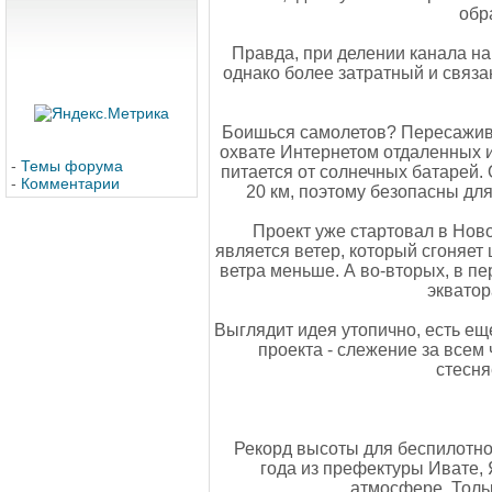
обр
Правда, при делении канала на
однако более затратный и связа
Боишься самолетов? Пересаживай
охвате Интернетом отдаленных и
-
Темы форума
питается от солнечных батарей.
-
Комментарии
20 км, поэтому безопасны для
Проект уже стартовал в Ново
является ветер, который сгоняет
ветра меньше. А во-вторых, в пе
экватор
Выглядит идея утопично, есть ещ
проекта - слежение за всем
стесня
Рекорд высоты для беспилотно
года из префектуры Ивате,
атмосфере. Толь