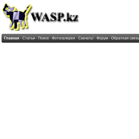
Главная
·
Статьи
·
Поиск
·
Фотогалерея
·
Скачать!
·
Форум
·
Обратная связ