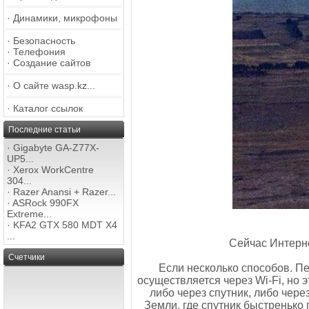
·
Динамики, микрофоны
·
Безопасность
·
Телефония
·
Создание сайтов
·
О сайте wasp.kz...
·
Каталог ссылок
Последние статьи
·
Gigabyte GA-Z77X-
UP5...
·
Xerox WorkCentre
304...
·
Razer Anansi + Razer...
·
ASRock 990FX
Extreme...
·
KFA2 GTX 580 MDT X4
...
Сейчас Интерне
Счетчики
Если несколько способов. Пе
осуществляется через Wi-Fi, но 
либо через спутник, либо чер
Земли, где спутник быстренько