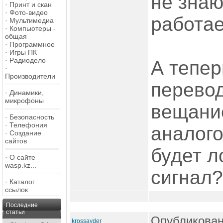
не знаю
·
Принт и скан
·
Фото-видео
работае
·
Мультимедиа
·
Компьютеры -
общая
·
Программное
·
Игры ПК
·
Радиодело
А тепер
·
Производители
перево
·
Динамики,
микрофоны
вещание
·
Безопасность
·
Телефония
аналог
·
Создание
сайтов
будет л
·
О сайте
wasp.kz...
сигнал?
·
Каталог
ссылок
Последние
статьи
Опубликован
krossayder