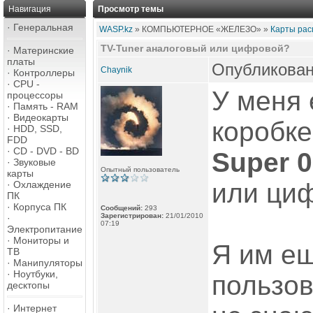
Навигация
Просмотр темы
·
Генеральная
WASP.kz
» КОМПЬЮТЕРНОЕ «ЖЕЛЕЗО» »
Карты рас
TV-Tuner аналоговый или цифровой?
·
Материнские
платы
Опубликован
Chaynik
·
Контроллеры
·
CPU -
У меня 
процессоры
·
Память - RAM
·
Видеокарты
коробк
·
HDD, SSD,
FDD
·
CD - DVD - BD
Super 
·
Звуковые
Опытный пользователь
карты
или ци
·
Охлаждение
ПК
·
Корпуса ПК
Сообщений:
293
Зарегистрирован:
21/01/2010
·
07:19
Электропитание
·
Мониторы и
Я им ещ
ТВ
·
Манипуляторы
·
Ноутбуки,
пользов
десктопы
·
Интернет