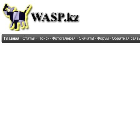
Главная
·
Статьи
·
Поиск
·
Фотогалерея
·
Скачать!
·
Форум
·
Обратная связ