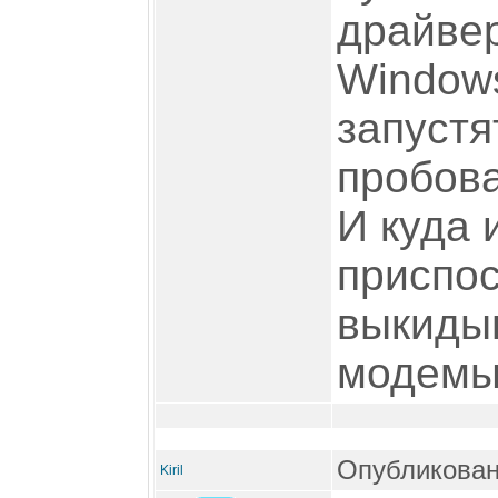
драйвер
Windows
запустя
пробова
И куда 
приспос
выкидыв
модем
Опубликован
Kiril