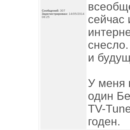
всеобще
Сообщений:
307
Зарегистрирован:
14/05/2014
сейчас 
08:25
интерне
снесло.
и будущ
У меня 
один Б
TV-Tune
годен.