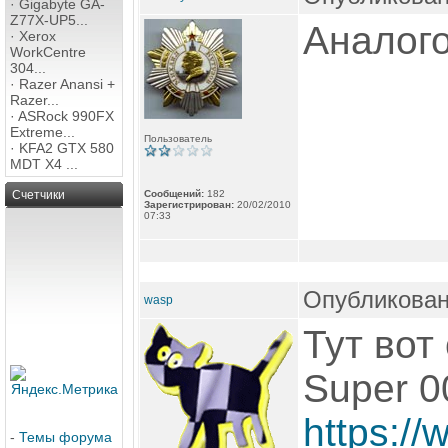
·
Gigabyte GA-
Z77X-UP5...
Аналог
·
Xerox
WorkCentre
304...
·
Razer Anansi +
Razer...
·
ASRock 990FX
Extreme...
Пользователь
·
KFA2 GTX 580
MDT X4 ...
Счетчики
Сообщений:
182
Зарегистрирован:
20/02/2010
07:33
Опубликован
wasp
Тут вот
Super 0
https://
-
Темы форума