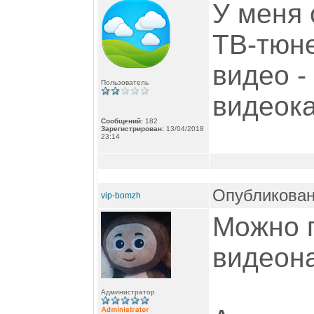
У меня 
ТВ-тюне
видео -
Пользователь
видеока
Сообщений:
182
Зарегистрирован:
13/04/2018
23:14
Опубликован
vip-bomzh
Можно 
видеон
Администратор