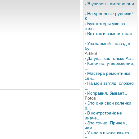
Я уверен - именно они
...
На урановые рудники!
К...
Бухгалтеры уже за
голо...
Вот так и заменят нас
...
Уважаемый - назад в
бу...
Artikel
Да уж... как только Ав...
Конечно, утверждение,
...
Мастера ремонтника
сей...
На мой взгляд, сложно
...
Исправил, бывает...
Fotos
Это она свои коленки
р...
В контрстрайк не
иначе...
Это точно! Причем,
чем...
У нас в школе как-то
с...