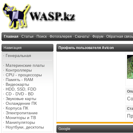
Главная
·
Статьи
·
Поиск
·
Фотогалерея
·
Скачать!
·
Форум
·
Обратная связ
Навигация
Профиль пользователя Avicon
·
Генеральная
·
Материнские платы
·
Контроллеры
·
CPU - процессоры
·
Память - RAM
·
Видеокарты
·
HDD, SSD, FDD
Оп
·
CD - DVD - BD
·
Звуковые карты
Со
·
Охлаждение ПК
·
Корпуса ПК
Ст
·
Электропитание
Пр
·
Мониторы и ТВ
·
Манипуляторы
·
Ноутбуки, десктопы
Google