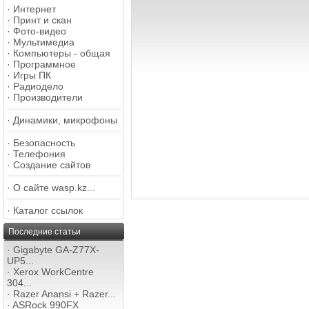
·
Интернет
·
Принт и скан
·
Фото-видео
·
Мультимедиа
·
Компьютеры - общая
·
Программное
·
Игры ПК
·
Радиодело
·
Производители
·
Динамики, микрофоны
·
Безопасность
·
Телефония
·
Создание сайтов
·
О сайте wasp.kz...
·
Каталог ссылок
Последние статьи
·
Gigabyte GA-Z77X-
UP5...
·
Xerox WorkCentre
304...
·
Razer Anansi + Razer...
·
ASRock 990FX