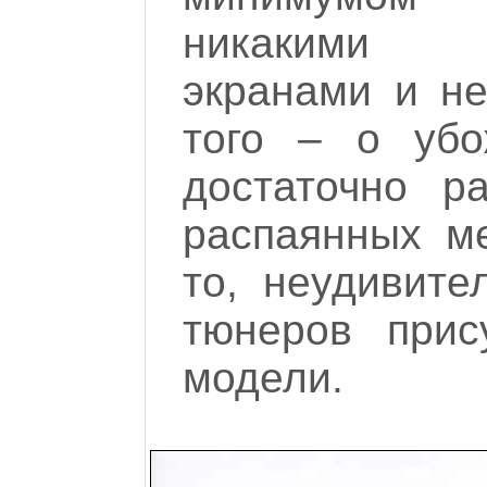
никакими м
экранами и н
того – о убо
достаточно р
распаянных ме
то, неудивите
тюнеров прис
модели.