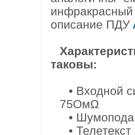
инфракрасны
описание ПДУ
Характерист
таковы:
• Входной с
75ОмΩ
• Шумопода
• Телетекст