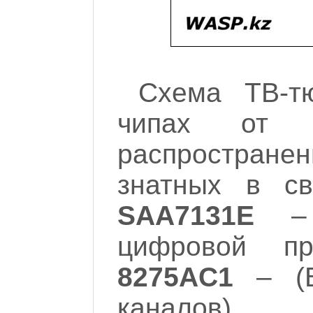
Схема ТВ-т
чипах от
M
распростране
знатных в св
SAA7131E
– (
цифровой пр
8275AC1
– (В
каналов).