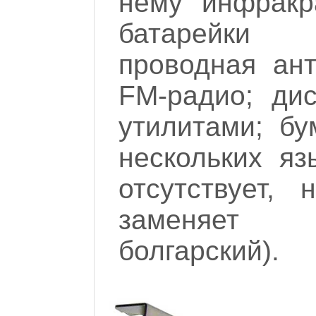
нему инфракр
батарейки 
проводная ан
FM-радио; ди
утилитами; б
нескольких яз
отсутствует,
заменяет 
болгарский).