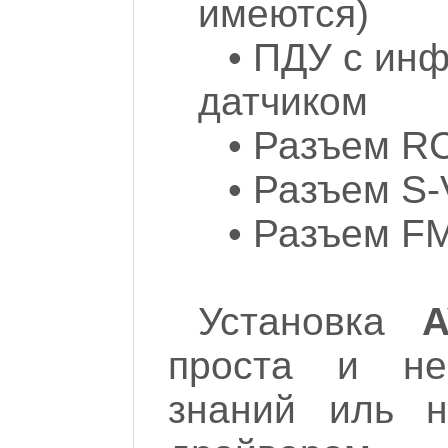
имеются)
• ПДУ с ин
датчиком
• Разъем R
• Разъем S-
• Разъем F
Установка
A
проста и не
знаний иль н