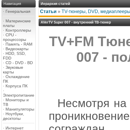
Навигация
Иерархия статей
·
Генеральная
Статьи
»
TV-тюнеры, DVD, медиаплеер
·
Материнские
AVerTV Super 007 - внутренний ТВ-тюнер
платы
·
Контроллеры
·
CPU -
TV+FM Тюне
процессоры
·
Память - RAM
·
Видеокарты
007 - п
·
HDD, SSD,
FDD
·
CD - DVD - BD
·
Звуковые
карты
·
Охлаждение
ПК
·
Корпуса ПК
·
Электропитание
Несмотря на
·
Мониторы и
ТВ
·
Манипуляторы
проникновен
·
Ноутбуки,
десктопы
сограждан
·
Интернет