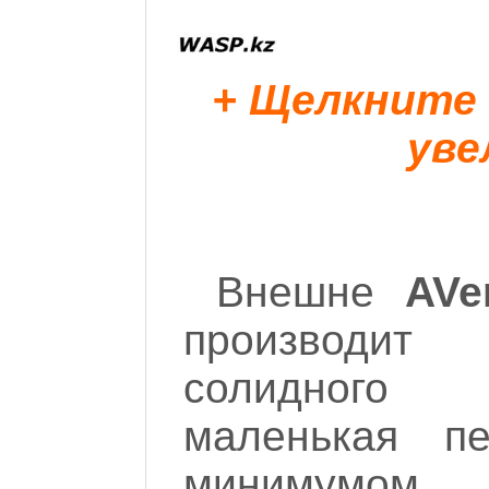
+ Щелкните
уве
Внешне
AVe
производи
солидного
маленькая пе
минимумом 