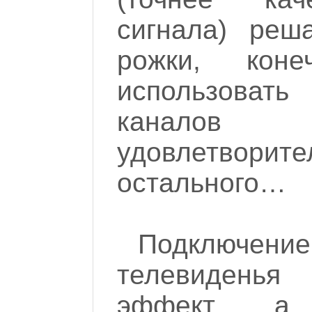
сигнала) реш
рожки, кон
использовать
каналов
удовлетворите
остального…
Подключе
телевиденья
эффект, а