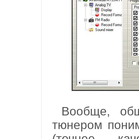
Вообще, об
тюнером поним
(точнее кач