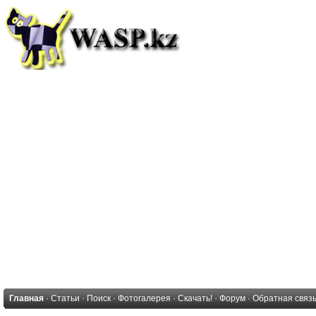
Главная
·
Статьи
·
Поиск
·
Фотогалерея
·
Скачать!
·
Форум
·
Обратная связ