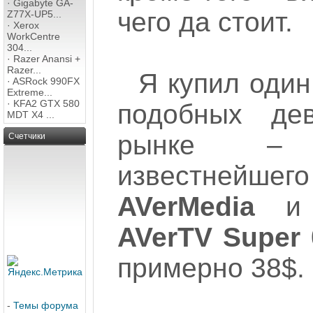
·
Gigabyte GA-
чего да стоит.
Z77X-UP5...
·
Xerox
WorkCentre
304...
·
Razer Anansi +
Razer...
Я купил оди
·
ASRock 990FX
Extreme...
·
KFA2 GTX 580
подобных де
MDT X4 ...
рынке – 
Счетчики
известнейше
AVerMedia
и н
AVerTV Super 
примерно 38$. 
-
Темы форума