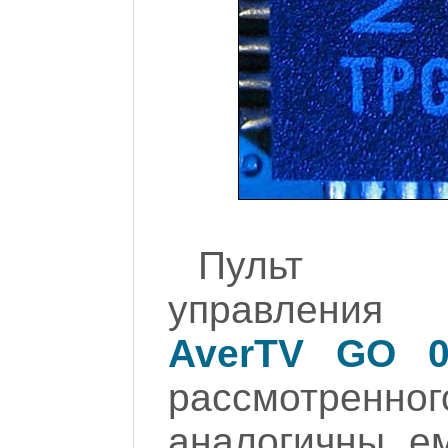
Пульт ди
управления
AverTV GO 0
рассмотренно
аналогичны е