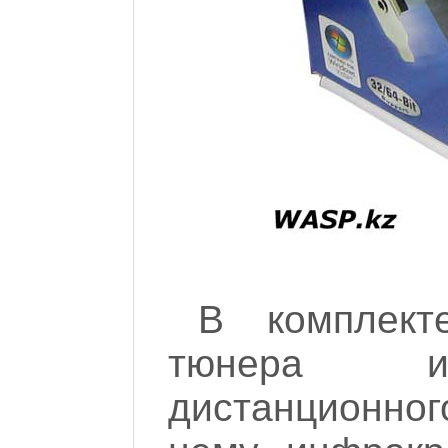
В комплект
тюнера им
дистанционно