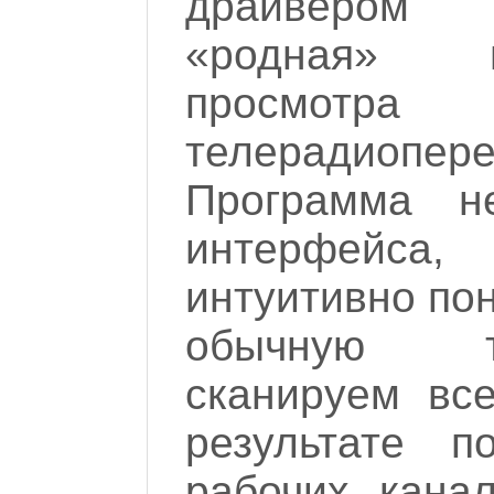
драйвером 
«родная» 
просмотр
телерадиопер
Программа н
интерфейса
интуитивно по
обычную т
сканируем вс
результате п
рабочих кана