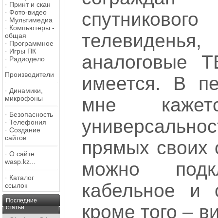
·
Принт и скан
·
Фото-видео
спутников
·
Мультимедиа
·
Компьютеры -
телевиден
общая
·
Программное
·
Игры ПК
аналоговые 
·
Радиодело
·
Производители
имеется. В пе
·
Динамики,
мне кажет
микрофоны
·
Безопасность
универсально
·
Телефония
·
Создание
сайтов
прямых своих 
·
О сайте
wasp.kz...
можно под
·
Каталог
кабельное и 
ссылок
Последние
кроме того – в
статьи