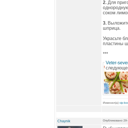
2.
Для приг
однородную
соком лимо
3.
Выложите 
шприца.
Украсьте б
пластины 
***
Veter-seve
следующе
Изменил(а)
vip-b
Опубликовано 29-
Chaynik