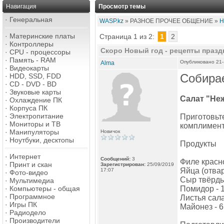
Навигация
Просмотр темы
·
Генеральная
WASP.kz
» РАЗНОЕ ПРОЧЕЕ ОБЩЕНИЕ »
Н
·
Материнские платы
Страница 1 из 2:
1
2
·
Контроллеры
Скоро Новый год - рецепты празд
·
CPU - процессоры
·
Память - RAM
Опубликовано 21-
Alma
·
Видеокарты
Собира
·
HDD, SSD, FDD
·
CD - DVD - BD
·
Звуковые карты
Салат "Не
·
Охлаждение ПК
·
Корпуса ПК
·
Электропитание
Приготовьт
·
Мониторы и ТВ
комплименты
·
Манипуляторы
Новичок
·
Ноутбуки, десктопы
Продукты
·
Интернет
Сообщений:
3
Филе красн
·
Принт и скан
Зарегистрирован:
25/09/2019
Яйца (отвар
17:07
·
Фото-видео
Сыр твёрдый
·
Мультимедиа
·
Компьютеры - общая
Помидор - 1
·
Программное
Листья сала
·
Игры ПК
Майонез - 6
·
Радиодело
·
Производители