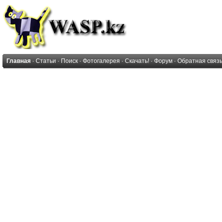
Главная
·
Статьи
·
Поиск
·
Фотогалерея
·
Скачать!
·
Форум
·
Обратная связ