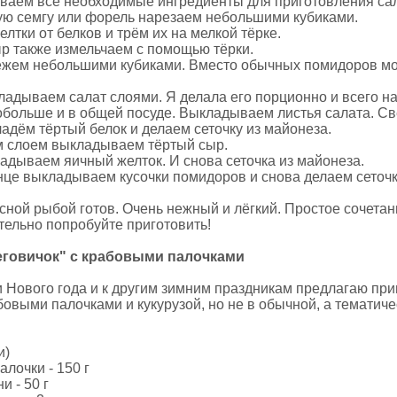
ваем все необходимые ингредиенты для приготовления сал
ю семгу или форель нарезаем небольшими кубиками.
лтки от белков и трём их на мелкой тёрке.
р также измельчаем с помощью тёрки.
жем небольшими кубиками. Вместо обычных помидоров мо
ладываем салат слоями. Я делала его порционно и всего на
побольше и в общей посуде. Выкладываем листья салата. Св
адём тёртый белок и делаем сеточку из майонеза.
 слоем выкладываем тёртый сыр.
адываем яичный желток. И снова сеточка из майонеза.
нце выкладываем кусочки помидоров и снова делаем сеточк
асной рыбой готов. Очень нежный и лёгкий. Простое сочета
тельно попробуйте приготовить!
еговичок" с крабовыми палочками
и Нового года и к другим зимним праздникам предлагаю пр
бовыми палочками и кукурузой, но не в обычной, а тематич
и)
лочки - 150 г
и - 50 г