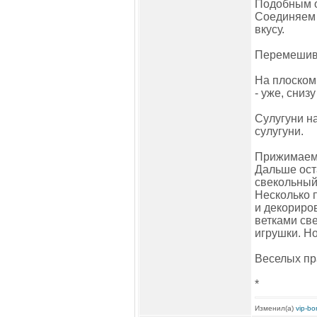
Подобным о
Соединяем 
вкусу.
Перемешива
На плоском
- уже, снизу
Сулугуни н
сулугуни.
Прижимаем 
Дальше оста
свекольный 
Несколько 
и декориро
ветками св
игрушки. Н
Веселых пр
*
Изменил(а)
vip-b