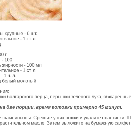
 крупные - 6 шт.
тельное - 1 ст. л.
ц
00 г
- 100 г
 жирности - 100 мл
тельное - 1 ст. л.
 1 ч. л.
ц белый молотый
ния:
ики болгарского перца, перышки зеленого лука, обжаренны
 на две порции, время готовки примерно 45 минут.
 шампиньоны. Срежьте у них ножки и удалите пластинки. Ш
 растительном масле. Затем выложите на бумажную салфетк