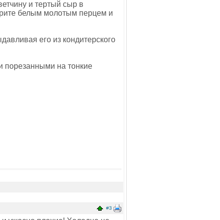
етчину и тертый сыр в
брите белым молотым перцем и
давливая его из кондитерского
 и порезанными на тонкие
#3