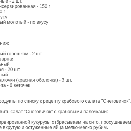
ые - 2 шт.
нсервированная - 150 г
0 г
кусу
ый молотый - по вкусу
ния:
ый горошком - 2 шт.
варная
ьный
я - 20 шт.
сный
лочки (красная оболочка) - 3 шт.
па - 6 веточек
одукты по списку к рецепту крабового салата "Снеговичок"
овить салат "Снеговичок" с крабовыми палочками:
ервированной кукурузы отбрасываем на сито, просушиваем
 вкрутую и остуженные яйца мелко-мелко рубим.