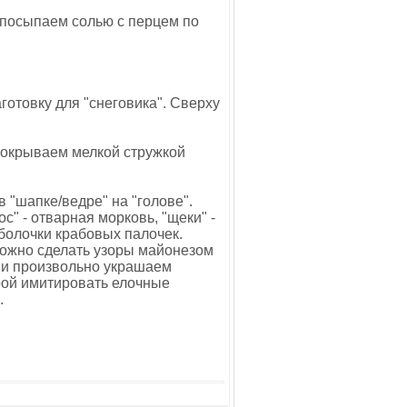
 посыпаем солью с перцем по
отовку для "снеговика". Сверху
 покрываем мелкой стружкой
 "шапке/ведре" на "голове".
с" - отварная морковь, "щеки" -
оболочки крабовых палочек.
можно сделать узоры майонезом
 и произвольно украшаем
крой имитировать елочные
.