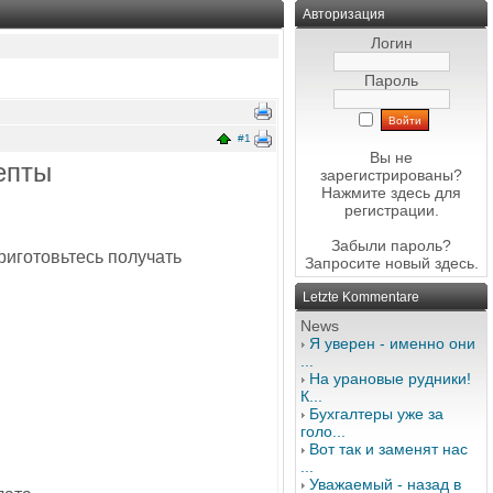
Авторизация
Логин
Пароль
#1
Вы не
епты
зарегистрированы?
Нажмите здесь
для
регистрации.
Забыли пароль?
риготовьтесь получать
Запросите новый
здесь
.
Letzte Kommentare
News
Я уверен - именно они
...
На урановые рудники!
К...
Бухгалтеры уже за
голо...
Вот так и заменят нас
...
Уважаемый - назад в