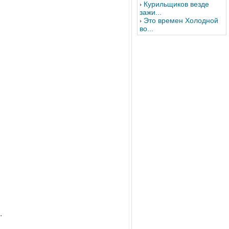
Курильщиков везде
зажи...
Это времен Холодной
во...
.
.