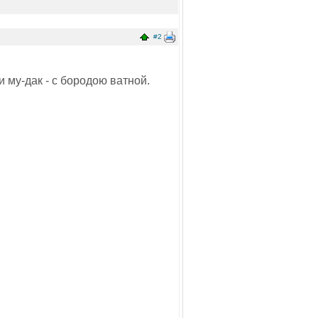
#2
и му-дак - с бородою ватной.