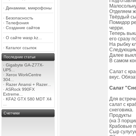
Подготавли
Малосольну
·
Динамики, микрофоны
Отделяем же
Твёрдый сы
·
Безопасность
Помидор ре
·
Телефония
·
Создание сайтов
черри.
Теперь вык
·
О сайте wasp.kz...
его сразу 
На рыбку кл
·
Каталог ссылок
Следующим
Далее выкл
Последние статьи
В самом ко
·
Gigabyte GA-Z77X-
UP5...
Салат с кр
·
Xerox WorkCentre
вкус. Обяза
304...
·
Razer Anansi + Razer...
Салат "Сн
·
ASRock 990FX
Extreme...
Для встреч
·
KFA2 GTX 580 MDT X4
...
салат с кра
снеговика.
Счетчики
Продукты
(на 3 порци
Крабовые па
Сыр сулугун