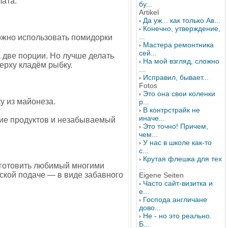
ата.
бу...
Artikel
Да уж... как только Ав...
Конечно, утверждение,
...
жно использовать помидорки
Мастера ремонтника
сей...
 две порции. Но лучше делать
На мой взгляд, сложно
ерху кладём рыбку.
...
Исправил, бывает...
Fotos
Это она свои коленки
у из майонеза.
р...
В контрстрайк не
иначе...
ние продуктов и незабываемый
Это точно! Причем,
чем...
У нас в школе как-то
с...
Крутая флешка для тех
иготовить любимый многими
...
еской подаче — в виде забавного
Eigene Seiten
Часто сайт-визитка и
е...
Господа англичане
дово...
Не - но это реально.
Б...