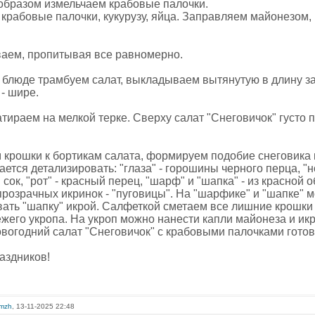
бразом измельчаем крабовые палочки.
крабовые палочки, кукурузу, яйца. Заправляем майонезом,
ем, пропитывая все равномерно.
 блюде трамбуем салат, выкладываем вытянутую в длину заг
 - шире.
атираем на мелкой терке. Сверху салат "Снеговичок" густо
крошки к бортикам салата, формируем подобие снеговика в
ется детализировать: "глаза" - горошины черного перца, "но
сок, "рот" - красный перец, "шарф" и "шапка" - из красной 
прозрачных икринок - "пуговицы". На "шарфике" и "шапке" 
вать "шапку" икрой. Салфеткой сметаем все лишние крошки
ежего укропа. На укроп можно нанести капли майонеза и и
овогодний салат "Снеговичок" с крабовыми палочками готов
аздников!
omzh
, 13-11-2025 22:48