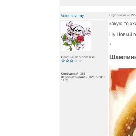
Опубликовано 22-
Veter-severny
какую-то хх
Ну Новый го
*
Шампинь
Опытный пользователь
Сообщений:
388
Зарегистрирован:
02/05/2018
11:21