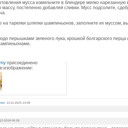
отовления мусса измельчите в блендере мелко нарезанную в
 массу, постепенно добавляя сливки. Мусс подсолите, сдо
на.
на тарелки шляпки шампиньонов, заполните их муссом, вы
людо перышками зеленого лука, крошкой болгарского перца
шампиньонами.
rny
присоединено
е:изображение:
omzh
, 13-11-2025 23:06
12-2019 00:26