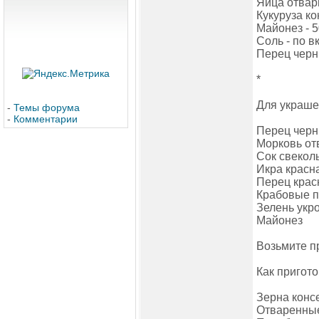
Яйца отварн
Кукуруза ко
Майонез - 5
Соль - по в
Перец черн
*
Для украше
-
Темы форума
-
Комментарии
Перец черн
Морковь от
Сок свекол
Икра красна
Перец кра
Крабовые па
Зелень укро
Майонез
Возьмите пр
Как пригот
Зерна конс
Отваренные