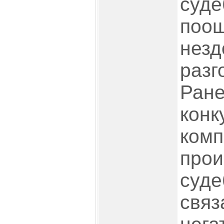
суде
поо
незд
разг
Ране
кон
комп
прои
суде
связ