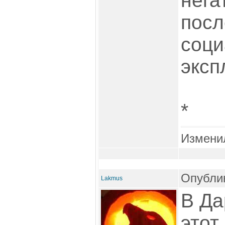
нега
посл
соци
эксп
*
Измени
Опублик
Lakmus
В Да
этот