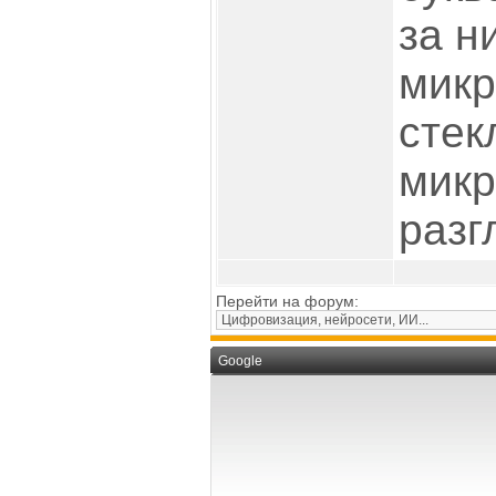
за н
микр
стек
микр
разг
Перейти на форум:
Google