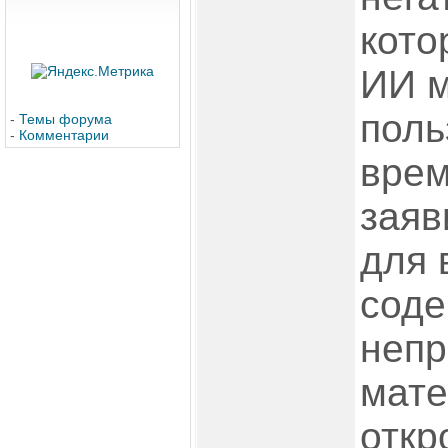
кото
ИИ м
поль
-
Темы форума
-
Комментарии
врем
заяв
для 
соде
непр
мате
откр