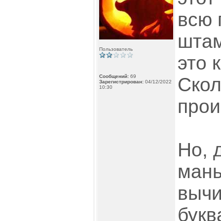
всю
штам
Пользователь
это 
Сообщений:
69
Скол
Зарегистрирован:
04/12/2022
10:30
прои
Но, 
мань
вычи
букв