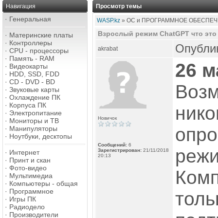
Навигация
Просмотр темы
·
Генеральная
WASP.kz
» ОС и ПРОГРАММНОЕ ОБЕСПЕЧ
Взрослый режим ChatGPT что это
·
Материнские платы
·
Контроллеры
Опублик
akrabat
·
CPU - процессоры
·
Память - RAM
26 м
·
Видеокарты
·
HDD, SSD, FDD
·
CD - DVD - BD
Возм
·
Звуковые карты
·
Охлаждение ПК
·
Корпуса ПК
нико
·
Электропитание
Новичок
·
Мониторы и ТВ
опро
·
Манипуляторы
·
Ноутбуки, десктопы
Сообщений:
6
режи
Зарегистрирован:
21/11/2018
·
Интернет
20:13
·
Принт и скан
·
Фото-видео
Комп
·
Мультимедиа
·
Компьютеры - общая
·
Программное
толь
·
Игры ПК
·
Радиодело
·
Производители