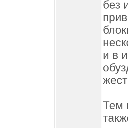
без 
прив
блок
неск
и в 
обуз
жест
Тем 
такж