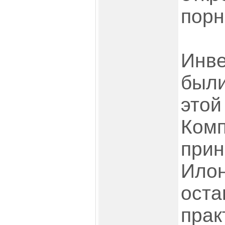
порн
Инве
были
этой
Комп
при
Илон
оста
прак