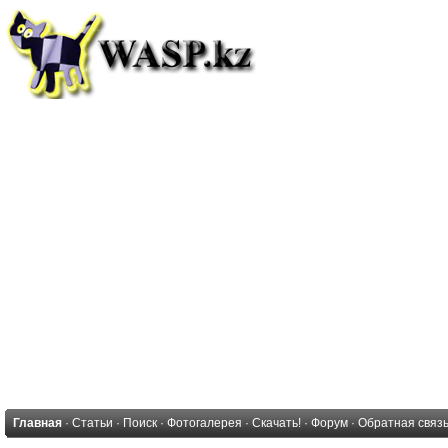
Главная
·
Статьи
·
Поиск
·
Фотогалерея
·
Скачать!
·
Форум
·
Обратная связ