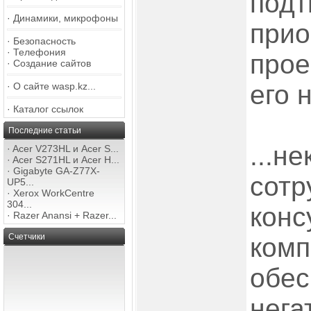
подт
·
Динамики, микрофоны
прио
·
Безопасность
·
Телефония
проек
·
Создание сайтов
его 
·
О сайте wasp.kz...
·
Каталог ссылок
Последние статьи
...н
·
Acer V273HL и Acer S...
·
Acer S271HL и Acer H...
·
Gigabyte GA-Z77X-
сотр
UP5...
·
Xerox WorkCentre
304...
конс
·
Razer Anansi + Razer...
Счетчики
комп
обес
нега