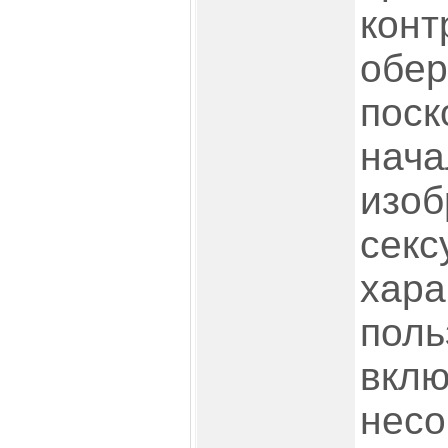
конт
обер
поск
нача
изоб
секс
хара
поль
вклю
несо