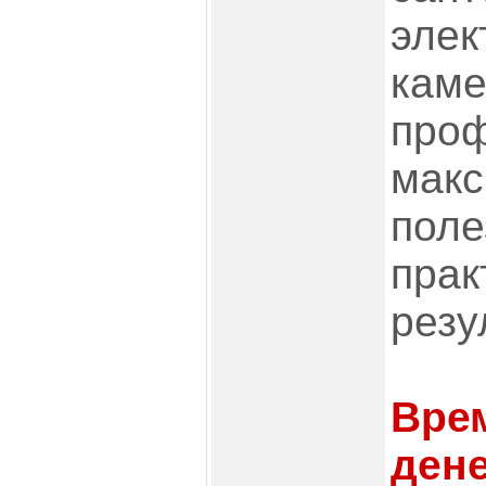
элек
каме
про
мак
поле
прак
резу
Вре
дене