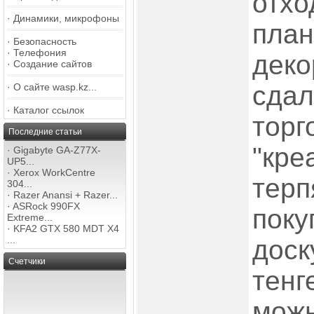
отхо
·
Динамики, микрофоны
план
·
Безопасность
·
Телефония
деко
·
Создание сайтов
сдал
·
О сайте wasp.kz...
·
Каталог ссылок
торг
Последние статьи
"кре
·
Gigabyte GA-Z77X-
UP5...
·
Xerox WorkCentre
терп
304...
·
Razer Anansi + Razer...
·
ASRock 990FX
поку
Extreme...
·
KFA2 GTX 580 MDT X4
...
доск
Счетчики
тенг
можн