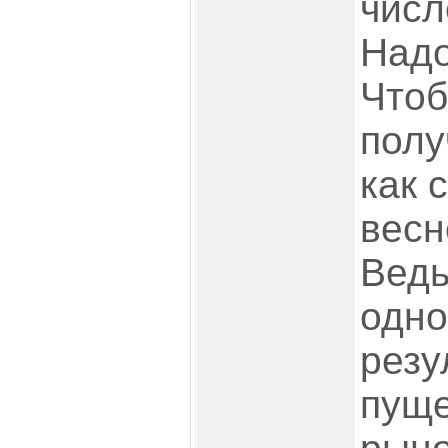
числ
Надо
Чтоб
полу
как 
весн
Ведь
одно
резу
пуще