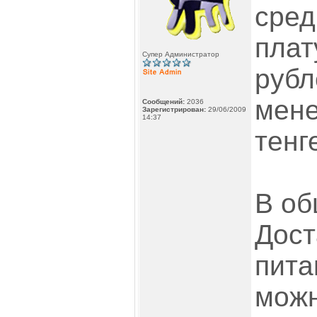
сред
плат
Супер Администратор
рубл
мене
Сообщений:
2036
Зарегистрирован:
29/06/2009
14:37
тенг
В об
Дост
пита
мож