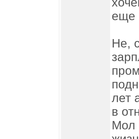
хоче
еще 
Не, 
зарп
про
подн
лет 
в от
Мол 
жизн