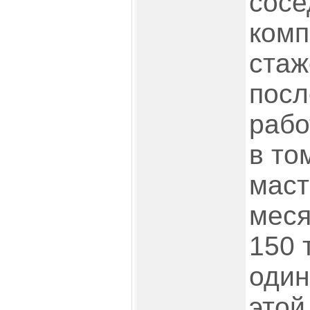
сосе
комп
стаж
посл
рабо
в то
маст
меся
150 
один
этой