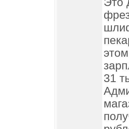
Это 
фрез
шлиф
пека
этом
зарп
31 т
Адм
мага
полу
рубл