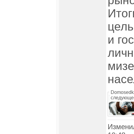
рыно
Итог
цель
и го
личн
мизе
насе
Domosedk
следующе
Измени