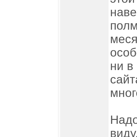
наве
полм
меся
особ
ни в
сайт
мног
Надо
виду