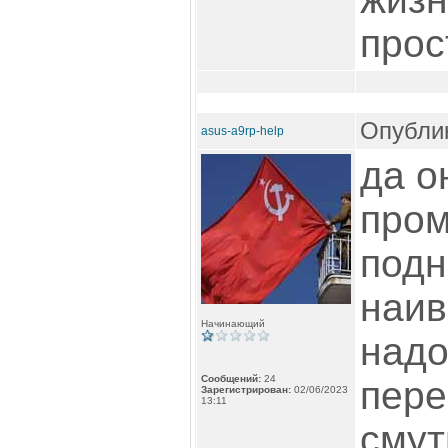
прос
Опублик
asus-a9rp-help
да о
про
подн
наив
Начинающий
надо
Сообщений:
24
пере
Зарегистрирован:
02/06/2023
13:11
смут