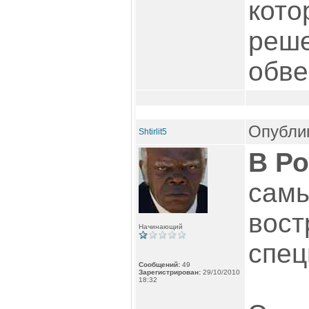
кото
реш
обве
Опублик
Shtirlit5
В Р
сам
вост
Начинающий
спец
Сообщений:
49
Зарегистрирован:
29/10/2010
18:32