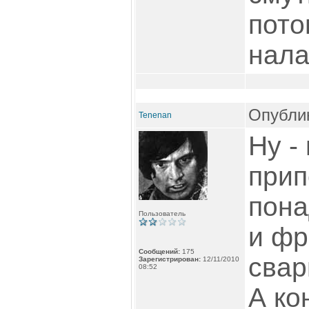
пото
нала
Опублик
Tenenan
Ну -
прип
пона
Пользователь
и фр
Сообщений:
175
свар
Зарегистрирован:
12/11/2010
08:52
А ко