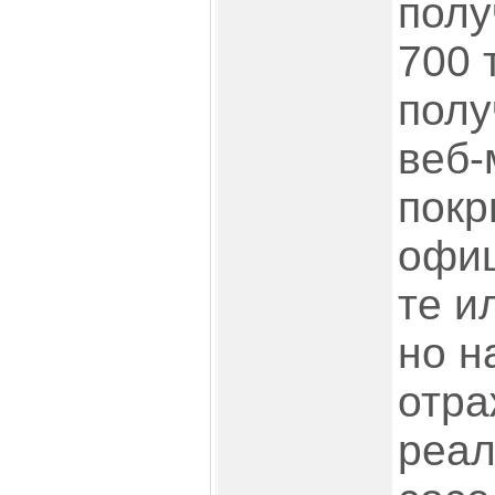
полу
700 
полу
веб-
покр
офи
те и
но н
отр
реал