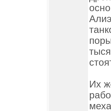
осно
Алиэ
танк
поры
тыся
стоя
Их ж
рабо
меха