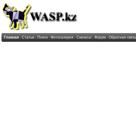
Главная
·
Статьи
·
Поиск
·
Фотогалерея
·
Скачать!
·
Форум
·
Обратная связ