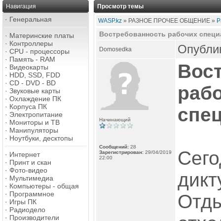
Навигация
Просмотр темы
·
Генеральная
WASP.kz
» РАЗНОЕ ПРОЧЕЕ ОБЩЕНИЕ »
Р
Востребованность рабочих специ
·
Материнские платы
·
Контроллеры
Опублик
Domosedka
·
CPU - процессоры
·
Память - RAM
Вос
·
Видеокарты
·
HDD, SSD, FDD
·
CD - DVD - BD
раб
·
Звуковые карты
·
Охлаждение ПК
·
Корпуса ПК
спе
·
Электропитание
Начинающий
·
Мониторы и ТВ
·
Манипуляторы
·
Ноутбуки, десктопы
Сообщений:
28
Сего
Зарегистрирован:
29/04/2019
·
Интернет
22:00
·
Принт и скан
·
Фото-видео
дикт
·
Мультимедиа
·
Компьютеры - общая
·
Программное
Отды
·
Игры ПК
·
Радиодело
·
Производители