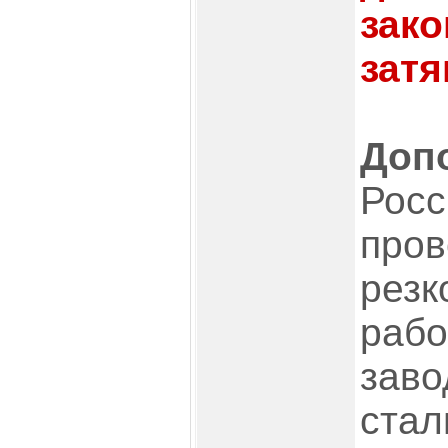
зак
затя
Доп
Росс
про
резк
рабо
заво
стал