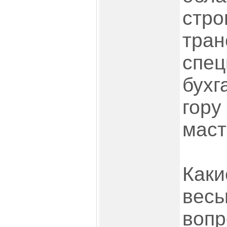
стро
тран
спец
бухг
гору
маст
Каки
весь
вопр