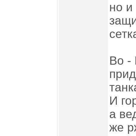
но и
защи
сетк
Во -
прид
танк
И го
а ве
же р