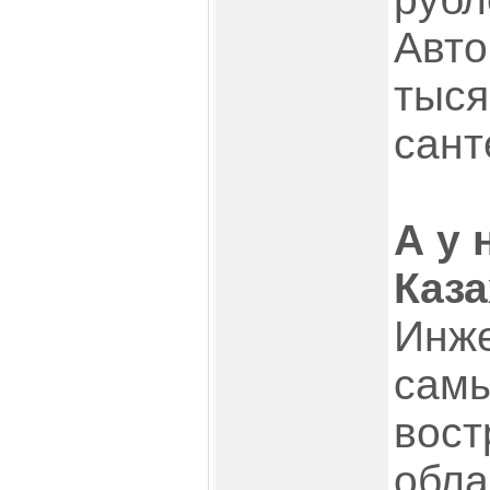
Авто
тыся
сант
А у 
Каза
Инже
сам
вост
обла