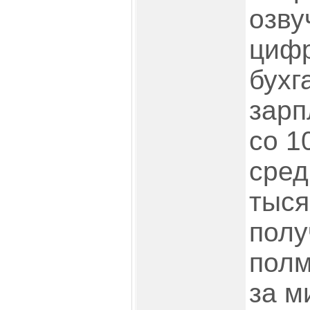
озву
цифр
бухг
зарп
со 1
сред
тыся
полу
полм
за м