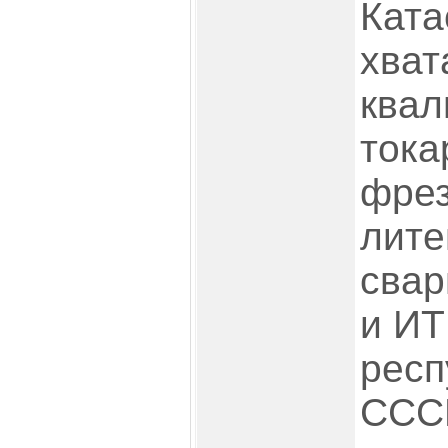
Ката
хват
ква
тока
фрез
лите
свар
и ИТ
респ
СССР