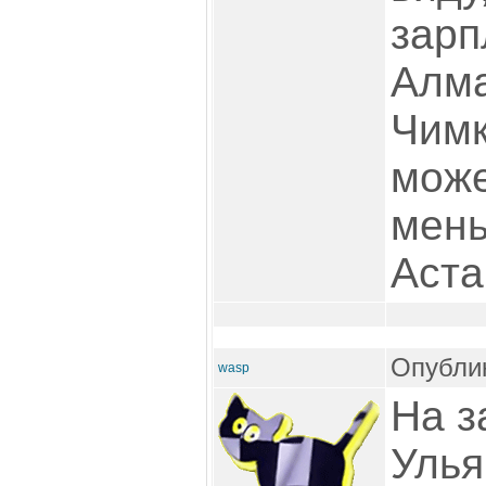
зарп
Алма
Чимк
може
мень
Аста
Опублик
wasp
На з
Улья