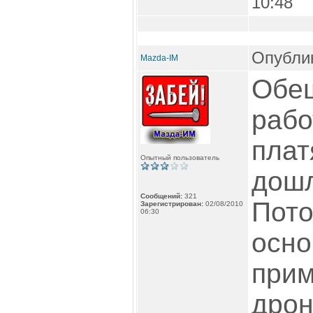
10:48
Опублик
Mazda-IM
Обе
рабо
плат
Опытный пользователь
дошл
Сообщений:
321
Пото
Зарегистрирован:
02/08/2010
06:30
осно
при
дрон