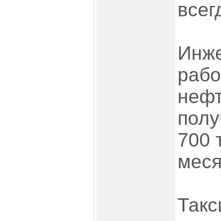
всег
Инж
рабо
нефт
полу
700 
меся
Такс