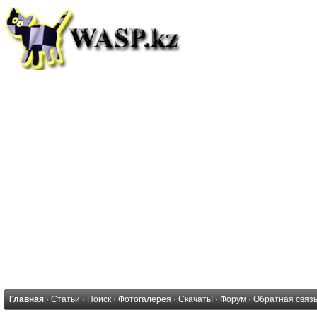
Главная
·
Статьи
·
Поиск
·
Фотогалерея
·
Скачать!
·
Форум
·
Обратная связ