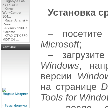
·
Gigabyte GA-
Z77X-UP5...
·
Xerox
Установка с
WorkCentre
304...
·
Razer Anansi +
Razer...
·
ASRock 990FX
– посетите 
Extreme...
·
KFA2 GTX 580
MDT X4 ...
Microsoft
;
Счетчики
– загрузит
Windows
, нап
версии
Windo
на странице
D
Tools for Wind
– после ск
-
Темы форума