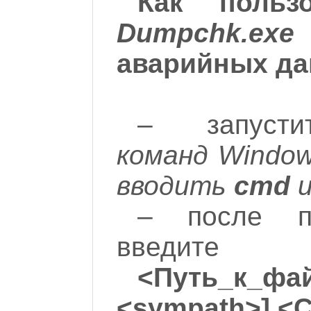
Как польз
Dumpchk.exe
аварийных да
– запус
команд Window
вводить
cmd
– после п
введите
<Путь_к_фай
<sympath>] <