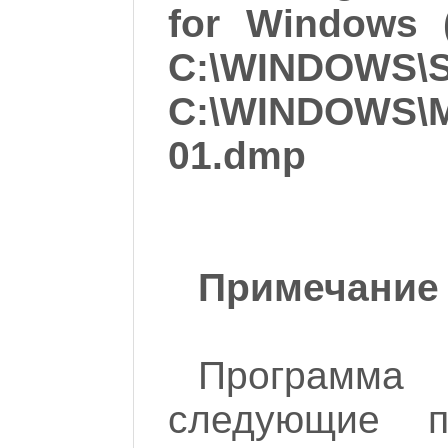
for Windows (
C:\WINDOWS\
C:\WINDOWS\M
01.dmp
Примечание
Програм
следующие п