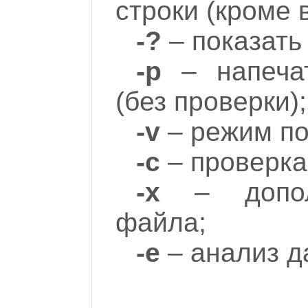
строки (кроме
-?
– показать
-p
– напечат
(без проверки);
-v
– режим по
-c
– проверка
-x
– дополн
файла;
-e
– анализ д