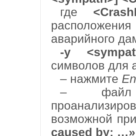
где
<Crash
расположе
аварийного да
-y <sympat
символов для 
– нажмите
En
– файл
проанализи
возможной пр
caused by: …»