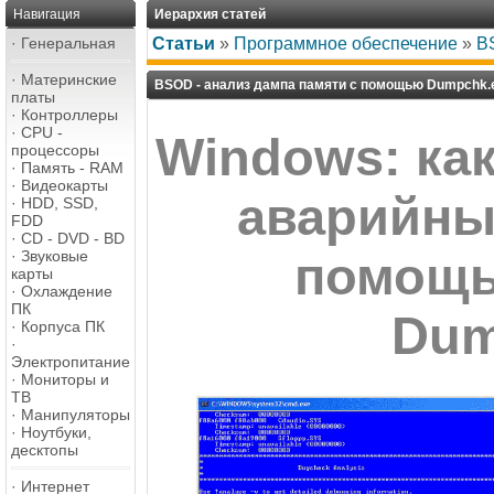
Навигация
Иерархия статей
·
Генеральная
Статьи
»
Программное обеспечение
»
B
·
Материнские
BSOD - анализ дампа памяти с помощью Dumpchk.
платы
·
Контроллеры
·
CPU -
Windows: ка
процессоры
·
Память - RAM
·
Видеокарты
аварийны
·
HDD, SSD,
FDD
·
CD - DVD - BD
·
Звуковые
помощь
карты
·
Охлаждение
ПК
Dum
·
Корпуса ПК
·
Электропитание
·
Мониторы и
ТВ
·
Манипуляторы
·
Ноутбуки,
десктопы
·
Интернет