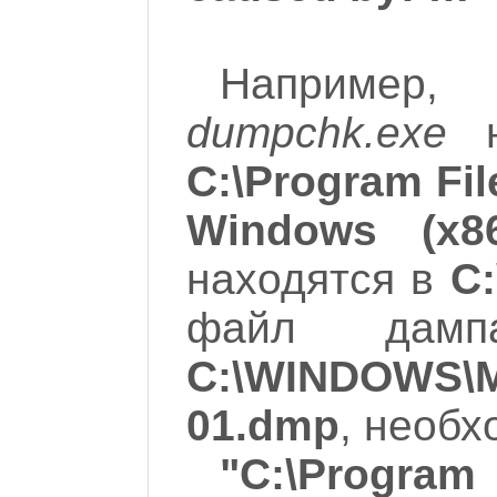
Например
dumpchk.exe
н
C:\Program Fil
Windows (x86
находятся в
C
файл дам
C:\WINDOWS\M
01.dmp
, необх
"C:\Program 