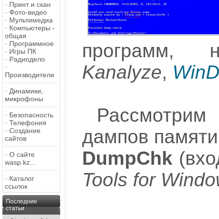
·
Принт и скан
·
Фото-видео
·
Мультимедиа
·
Компьютеры -
общая
·
Программное
программ, 
·
Игры ПК
·
Радиодело
Kanalyze
,
WinD
·
Производители
·
Динамики,
микрофоны
Рассмотри
·
Безопасность
·
Телефония
дампов памяти
·
Создание
сайтов
DumpChk
(вхо
·
О сайте
wasp.kz...
Tools for Wind
·
Каталог
ссылок
Последние
статьи