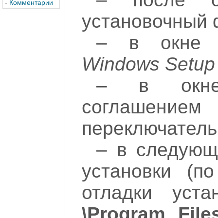
-
Комментарии
установочный 
– в окн
Windows Setup
– в окне
соглашен
переключател
– в следующ
установки (п
отладки уста
\Program File