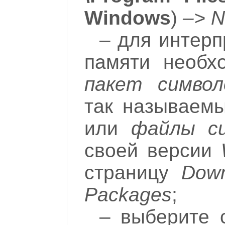
Windows
)
–> N
– для интер
памяти необхо
пакет символ
так называе
или
файлы си
своей версии
страницу
Dow
Packages
;
– выберите