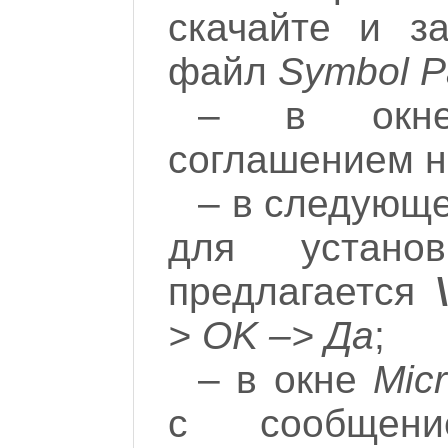
скачайте и за
файл
Symbol P
– в окне
соглашением 
– в следующе
для устано
предлагается
> OK –> Да
;
– в окне
Mic
с сообще