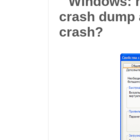
Windows: h
crash dump 
crash?