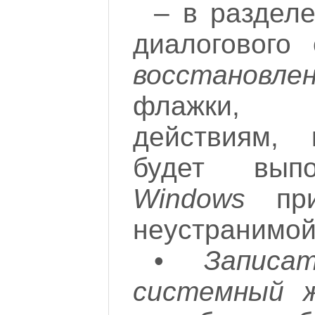
– в раздел
диалогового
восстановле
флажки, со
действиям, 
будет выпо
Windows
при
неустранимой
•
Запис
системный ж