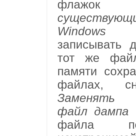
фла
существующ
Windows
вс
записывать 
тот же фай
памяти сохр
файлах, с
Заменять 
файл дампа
и
файла п