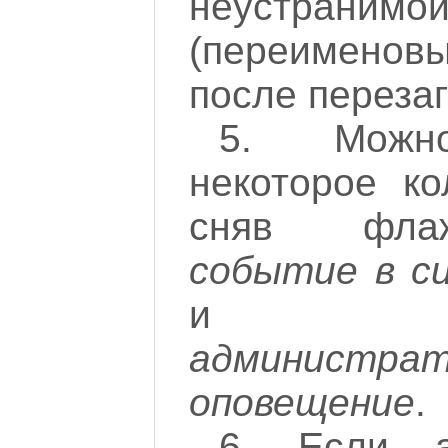
неустран
(переименов
после перезаг
5. Можно
некоторое ко
сняв фл
событие в с
администрат
оповещение
.
6. Если а