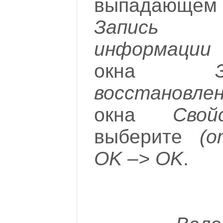
выпадающем 
Запись 
информации
в
окна
восстановле
окна
Сво
выберите
(о
OK –> OK
.