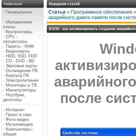
Навигация
Иерархия статей
·
Генеральная
Статьи
»
Программное обеспечение
аварийного дампа памяти после сист
·
Материнские
платы
BSOD - как активизировать создание аварийног
·
Контроллеры
·
CPU -
процессоры
Wind
·
Память - RAM
·
Видеокарты
·
HDD, SSD, FDD
активизиро
·
CD - DVD - BD
·
Звуковые карты
·
Охлаждение ПК
·
Корпуса ПК
аварийного
·
Электропитание
·
Мониторы и ТВ
·
Манипуляторы
после сис
·
Ноутбуки,
десктопы
·
Интернет
·
Принт и скан
·
Фото-видео
·
Мультимедиа
·
Компьютеры -
общая