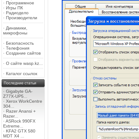
·
Программное
·
Игры ПК
·
Радиодело
·
Производители
·
Динамики,
микрофоны
·
Безопасность
·
Телефония
·
Создание сайтов
·
О сайте wasp.kz...
·
Каталог ссылок
Последние статьи
·
Gigabyte GA-
Z77X-UP5...
·
Xerox WorkCentre
304...
·
Razer Anansi +
Razer...
·
ASRock 990FX
Extreme...
·
KFA2 GTX 580
MDT X4 ...