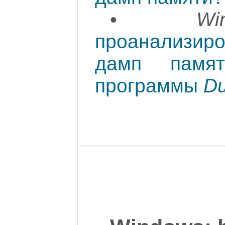
•
Wi
проанализир
дамп памя
программы
D