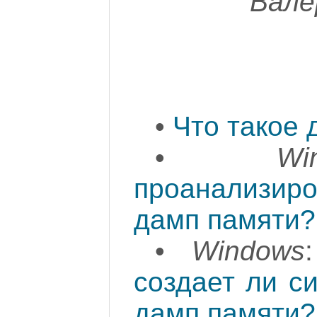
Вале
•
Что такое 
•
Wi
проанализир
дамп памяти?
•
Windows
создает ли с
дамп памяти?