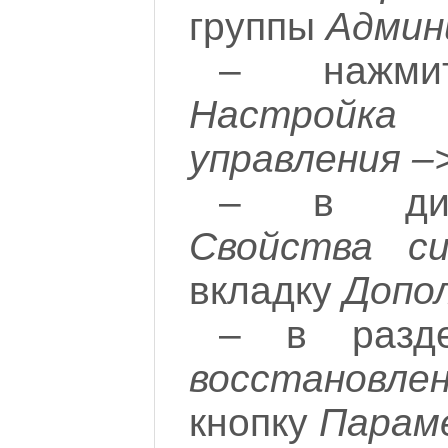
группы
Админ
– наж
Настройк
управления –
– в диа
Свойства с
вкладку
Допо
– в раз
восстановле
кнопку
Парам