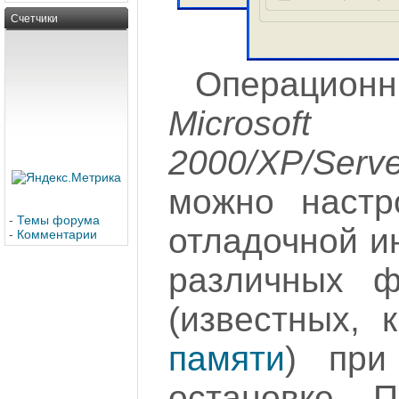
Счетчики
Операцио
Microso
2000/XP/Ser
можно настр
-
Темы форума
отладочной и
-
Комментарии
различных ф
(известных, 
памяти
) при
остановке П