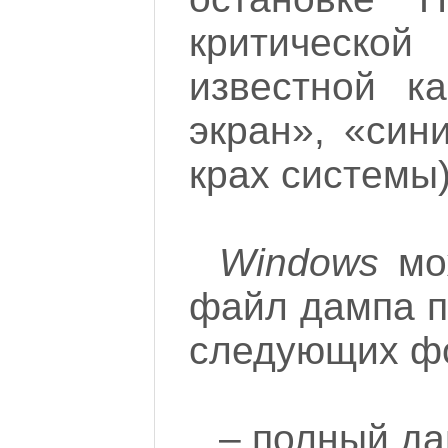
критической
известной к
экран», «син
крах системы)
Windows
мож
файл дампа п
следующих ф
– полный да