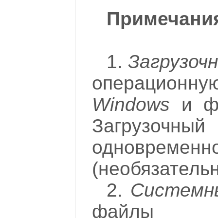
Примечани
1.
Загрузоч
операцио
Windows
и фа
Загрузочный
одновремен
(необязательн
2.
Системн
файлы к