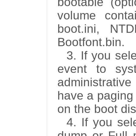
bootable (opt
volume conta
boot.ini, N
Bootfont.bin.
3. If you sel
event to sy
administrativ
have a paging 
on the boot dis
4. If you se
dump or Full