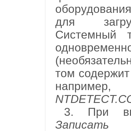
оборудовани
для заг
Системный 
одновременн
(необязател
том содержит
напри
NTDETECT.C
3. При вы
Записат