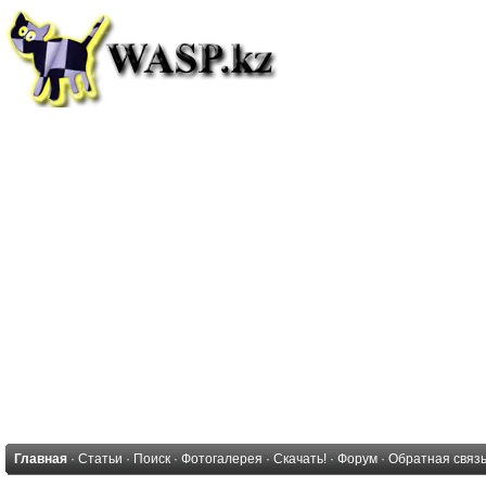
Главная
·
Статьи
·
Поиск
·
Фотогалерея
·
Скачать!
·
Форум
·
Обратная связ