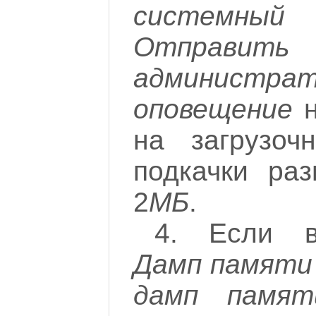
системный
Отправить
администрат
оповещение
н
на загрузоч
подкачки ра
2
МБ
.
4. Если в
Дамп памяти
дамп памят