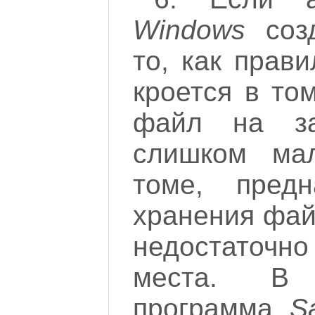
Windows
созд
то, как прави
кроется в то
файл на за
слишком ма
томе, предн
хранения фай
недостаточ
места. В
программа
S