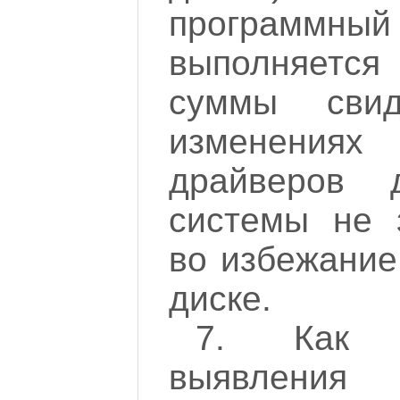
програм
выполняетс
суммы свид
изменениях
драйверов 
системы не 
во избежание
диске.
7. Как 
выявлен