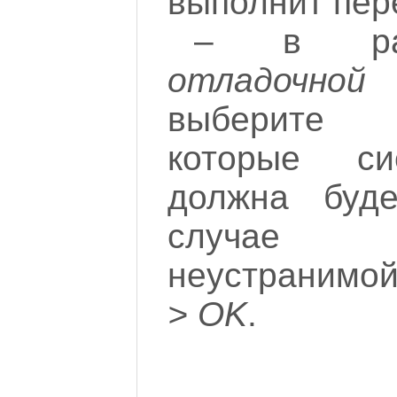
выполнит пере
– в р
отладочно
выберите 
которые с
должна буде
случае в
неустранимо
> OK
.