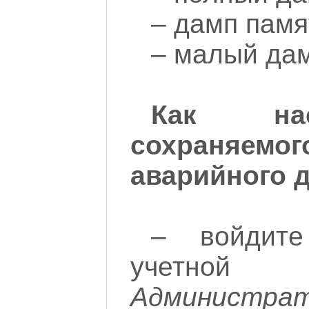
– дамп памя
– малый дам
Как на
сохраняем
аварийного 
– войдит
учетно
Администра