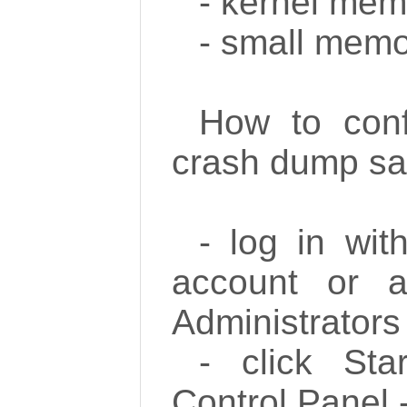
- kernel me
- small mem
How to conf
crash dump sa
- log in wit
account or 
Administrators
- click Sta
Control Panel 