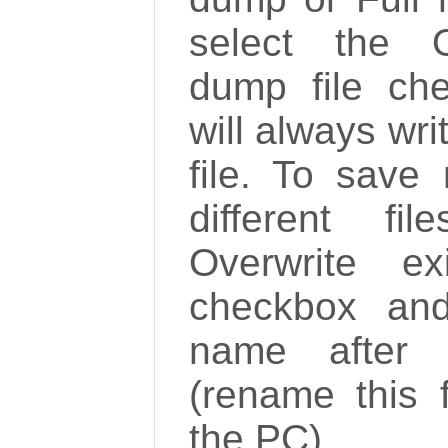
select the O
dump file ch
will always wr
file. To sav
different fi
Overwrite ex
checkbox and
name after 
(rename this f
the PC).