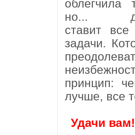
облегчила т
но... дей
ставит все
задачи. Кот
преодол
неизбежнос
принцип: ч
лучше, все т
Удачи вам!