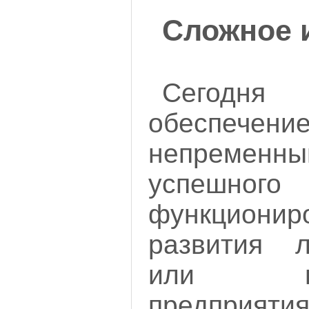
Сложное 
Сегодня
обеспечен
непремен
успешного
функцио
развития л
или госу
предприятия