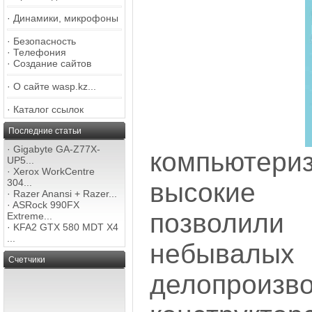
·
Динамики, микрофоны
·
Безопасность
·
Телефония
·
Создание сайтов
·
О сайте wasp.kz...
·
Каталог ссылок
Последние статьи
·
Gigabyte GA-Z77X-
компьюте
UP5...
·
Xerox WorkCentre
304...
высокие
·
Razer Anansi + Razer...
·
ASRock 990FX
позволи
Extreme...
·
KFA2 GTX 580 MDT X4
...
небывал
Счетчики
делопрои