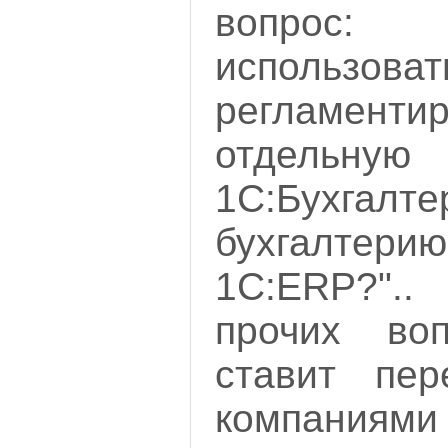
вопрос:
использов
регламентир
отдел
1С:Бухг
бухгалтери
1С:ERP?"..
прочих воп
ставит пер
компаниями