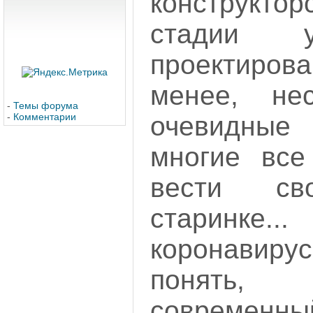
конструкто
стадии у
проектиро
менее, не
-
Темы форума
очевидные
-
Комментарии
многие все
вести с
старинке
коронавир
понять,
современ