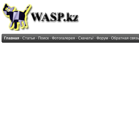
Главная
·
Статьи
·
Поиск
·
Фотогалерея
·
Скачать!
·
Форум
·
Обратная связ