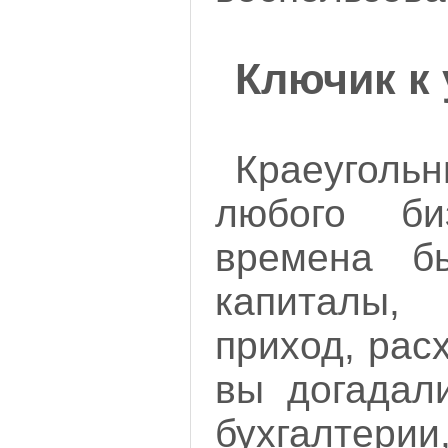
Ключик к 
Краеуго
любого б
времена б
капиталы,
приход, расх
вы догадали
бухгалте