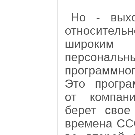
Но - вых
относител
широким
персональны
программно
Это програ
от компан
берет свое
времена ССС