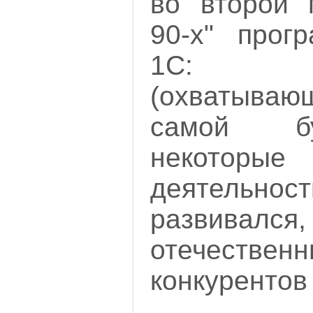
во второй 
90-х" прог
1С: Пр
(охватыв
самой бу
некоторы
деятельност
развивал
отечественн
конкурентов