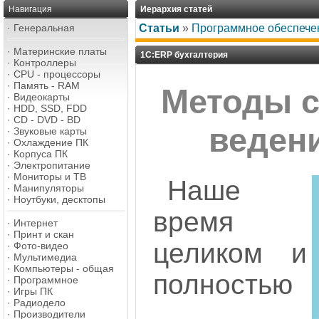
Навигация
Иерархия статей
·
Генеральная
Статьи
»
Программное обеспече
·
Материнские платы
1С:ERP бухгалтерия
·
Контроллеры
·
CPU - процессоры
·
Память - RAM
Методы 
·
Видеокарты
·
HDD, SSD, FDD
·
CD - DVD - BD
веден
·
Звуковые карты
·
Охлаждение ПК
·
Корпуса ПК
·
Электропитание
·
Мониторы и ТВ
Наше
·
Манипуляторы
·
Ноутбуки, десктопы
время
·
Интернет
·
Принт и скан
целиком и
·
Фото-видео
·
Мультимедиа
·
Компьютеры - общая
полностью
·
Программное
·
Игры ПК
·
Радиодело
·
Производители