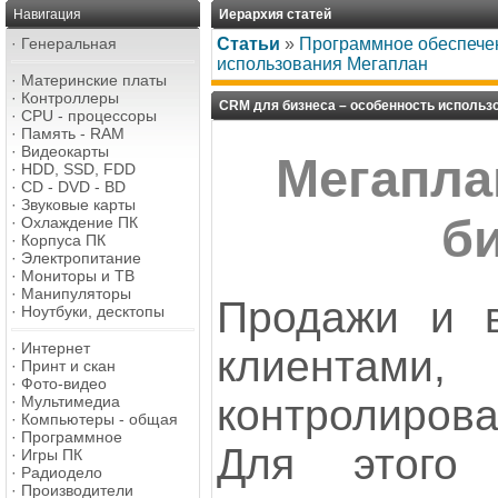
Навигация
Иерархия статей
·
Генеральная
Статьи
»
Программное обеспече
использования Мегаплан
·
Материнские платы
·
Контроллеры
CRM для бизнеса – особенность использ
·
CPU - процессоры
·
Память - RAM
·
Видеокарты
Мегапла
·
HDD, SSD, FDD
·
CD - DVD - BD
·
Звуковые карты
б
·
Охлаждение ПК
·
Корпуса ПК
·
Электропитание
·
Мониторы и ТВ
·
Манипуляторы
Продажи и в
·
Ноутбуки, десктопы
·
Интернет
клиента
·
Принт и скан
·
Фото-видео
контролирова
·
Мультимедиа
·
Компьютеры - общая
·
Программное
Для этого 
·
Игры ПК
·
Радиодело
·
Производители