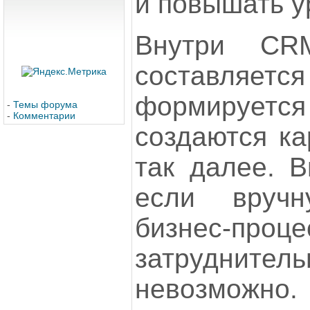
и повышать у
Внутри CRM
составляет
формируетс
-
Темы форума
-
Комментарии
создаются ка
так далее. В
если вруч
бизнес-проц
затрудн
невозможно.