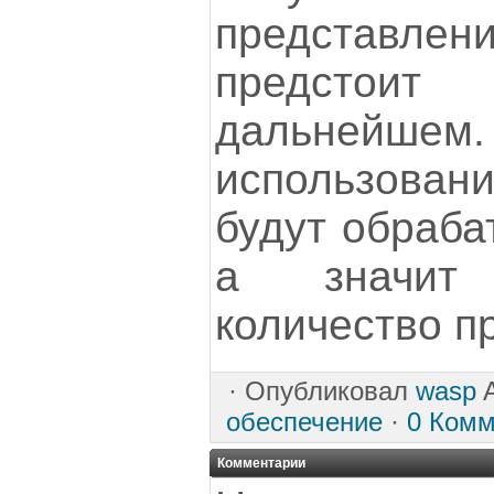
представлен
предстои
дальнейшем
использова
будут обраба
а значит
количество п
·
Опубликовал
wasp
A
обеспечение
·
0 Комм
Комментарии