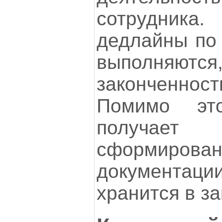
сотрудни
дедлайны по 
выполняю
законченнос
Помимо это
получае
сформирован
документа
хранится в з