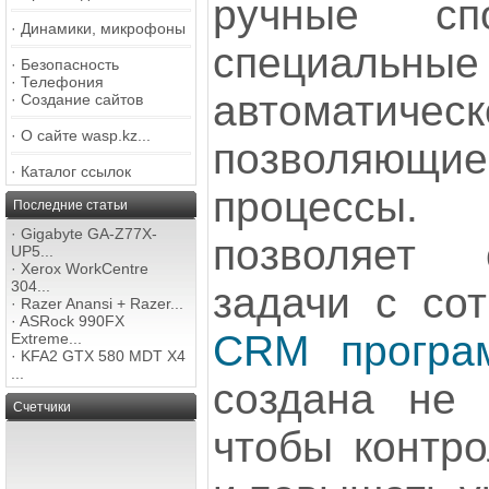
ручные сп
·
Динамики, микрофоны
специальн
·
Безопасность
·
Телефония
автоматич
·
Создание сайтов
·
О сайте wasp.kz...
позволяющие 
·
Каталог ссылок
процессы.
Последние статьи
·
Gigabyte GA-Z77X-
позволяет 
UP5...
·
Xerox WorkCentre
304...
задачи с сот
·
Razer Anansi + Razer...
·
ASRock 990FX
CRM програ
Extreme...
·
KFA2 GTX 580 MDT X4
...
создана не 
Счетчики
чтобы контро