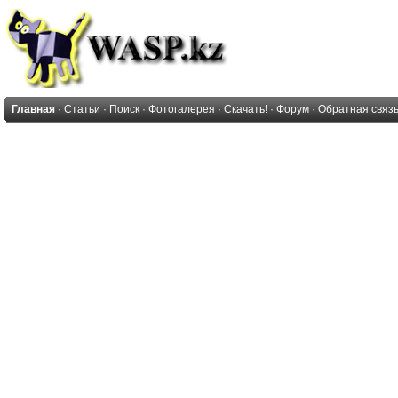
Главная
·
Статьи
·
Поиск
·
Фотогалерея
·
Скачать!
·
Форум
·
Обратная связ