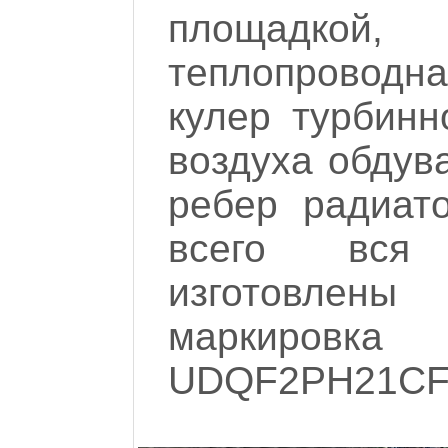
площадко
теплопроводна
кулер турбинн
воздуха обдув
ребер радиато
всего вся 
изготовлены 
маркировк
UDQF2PH21CF0