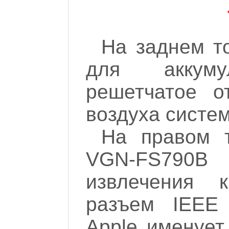
На заднем то
для аккум
решетчатое о
воздуха систе
На правом т
VGN-FS790B
извлечения 
разъем IEEE 
Apple именует