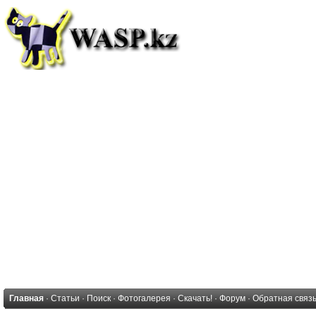
Главная
·
Статьи
·
Поиск
·
Фотогалерея
·
Скачать!
·
Форум
·
Обратная связ