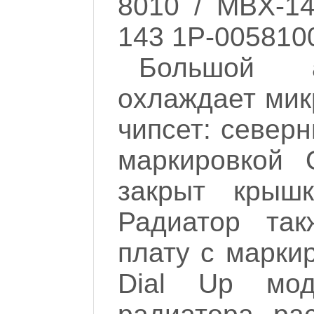
8010 / MBX-14
143 1P-005810
Большой а
охлаждает мик
чипсет: северн
маркировкой
закрыт крышк
Радиатор так
плату с марки
Dial Up мо