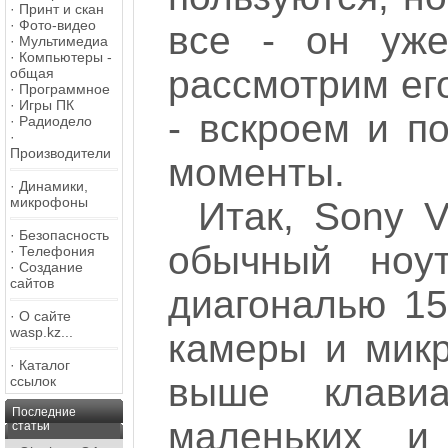
·
Принт и скан
·
Фото-видео
все - он уже
·
Мультимедиа
·
Компьютеры -
рассмотрим ег
общая
·
Программное
·
Игры ПК
- вскроем и п
·
Радиодело
·
Производители
моменты.
·
Динамики,
микрофоны
Итак, Sony 
·
Безопасность
обычный ноут
·
Телефония
·
Создание
сайтов
диагональю 15
·
О сайте
wasp.kz...
камеры и микр
·
Каталог
выше клави
ссылок
Последние
маленьких и
статьи