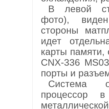
В левой ст
фото), виде
стороны матп
идет отдельн
карты памяти,
CNX-336 MS03 
порты и разъе
Система о
процессор в
металлическ