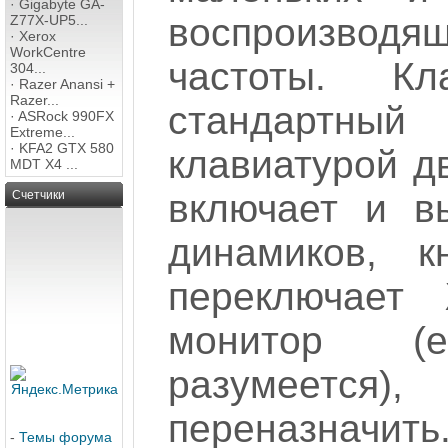
·
Gigabyte GA-
воспроизводящ
Z77X-UP5...
·
Xerox
WorkCentre
частоты. К
304...
·
Razer Anansi +
Razer...
стандартны
·
ASRock 990FX
Extreme...
·
KFA2 GTX 580
клавиатурой д
MDT X4 ...
включает и в
Счетчики
динамиков, 
переключает
монитор (
разумеется
переназначит
-
Темы форума