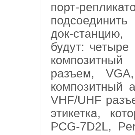
порт-репл
подсоединить
док-станцию,
будут: четыре
композитны
разъем, VGA,
композитный а
VHF/UHF разъе
этикетка, кот
PCG-7D2L, Per