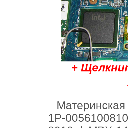
+ Щелкни
Материнская
1P-005610081