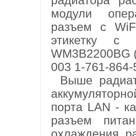
радиатора ра
модули опер
разъем с WiF
этикетку с н
WM3B2200BG (W
003 1-761-864-
Выше радиат
аккумуляторно
порта LAN - к
разъем питан
охлаждения, р