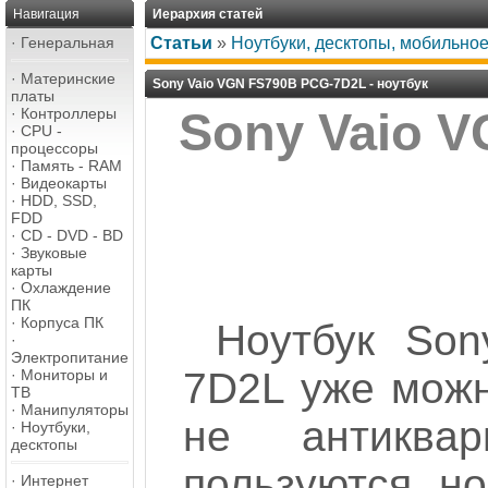
Навигация
Иерархия статей
·
Генеральная
Статьи
»
Ноутбуки, десктопы, мобильно
·
Материнские
Sony Vaio VGN FS790B PCG-7D2L - ноутбук
платы
·
Контроллеры
Sony Vaio V
·
CPU -
процессоры
·
Память - RAM
·
Видеокарты
·
HDD, SSD,
FDD
·
CD - DVD - BD
·
Звуковые
карты
·
Охлаждение
ПК
·
Корпуса ПК
Ноутбук So
·
Электропитание
7D2L уже можн
·
Мониторы и
ТВ
·
Манипуляторы
не антиква
·
Ноутбуки,
десктопы
пользуются, но
·
Интернет