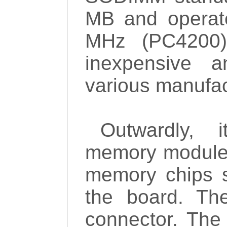
MB and operat
MHz (PC4200)
inexpensive 
various manufac
Outwardly, 
memory module: 
memory chips s
the board. Th
connector. Th