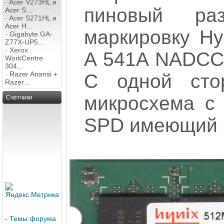
·
Acer V273HL и
пиновый ра
Acer S...
·
Acer S271HL и
Acer H...
маркировку H
·
Gigabyte GA-
Z77X-UP5...
·
Xerox
A 541A NADCC9
WorkCentre
304...
·
Razer Anansi +
С одной сто
Razer...
микросхема с
Счетчики
SPD имеющий м
-
Темы форума