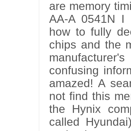
are memory ti
AA-A 0541N I r
how to fully de
chips and the m
manufacturer
confusing infor
amazed! A sear
not find this m
the Hynix com
called Hyundai