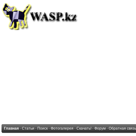
Главная
·
Статьи
·
Поиск
·
Фотогалерея
·
Скачать!
·
Форум
·
Обратная связ