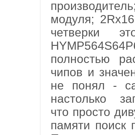
производител
модуля; 2Rx16
четверки эт
HYMP564S64P
полностью ра
чипов и значе
не понял - с
настолько за
что просто ди
памяти поиск п