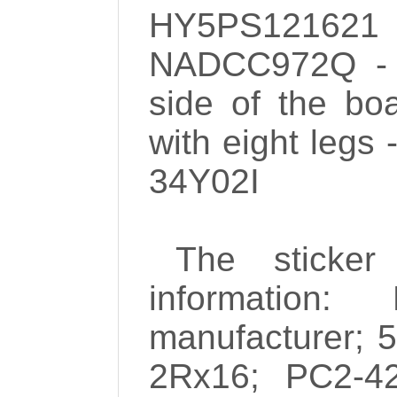
HY5PS1216
NADCC972Q - 
side of the boa
with eight legs
34Y02I
The sticker
informatio
manufacturer; 5
2Rx16; PC2-42