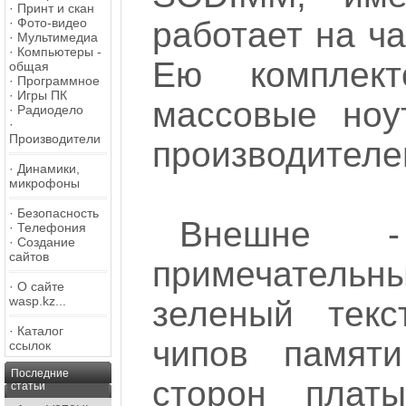
·
Принт и скан
·
Фото-видео
работает на ч
·
Мультимедиа
·
Компьютеры -
Ею комплект
общая
·
Программное
·
Игры ПК
массовые ноу
·
Радиодело
·
Производители
производителе
·
Динамики,
микрофоны
·
Безопасность
Внешне 
·
Телефония
·
Создание
сайтов
примечател
·
О сайте
wasp.kz...
зеленый текс
·
Каталог
чипов памят
ссылок
Последние
сторон плат
статьи