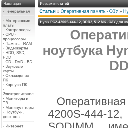
Навигация
Иерархия статей
·
Генеральная
Статьи
»
Оперативная память - ОЗУ
»
Hy
·
Материнские
Hynix PC2-4200S-444-12, DDR2, 512 Мб - ОЗУ для н
платы
·
Контроллеры
Операти
·
CPU -
процессоры
·
Память - RAM
ноутбука Hyn
·
Видеокарты
·
HDD, SSD,
FDD
DD
·
CD - DVD - BD
·
Звуковые
карты
·
Охлаждение
ПК
·
Корпуса ПК
·
Электропитание
Оперативна
·
Мониторы и
ТВ
·
Манипуляторы
4200S-444-
·
Ноутбуки,
десктопы
SODIMM, им
·
Интернет