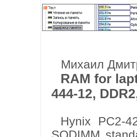
Михаил Дмитр
RAM for lap
444-12, DDR2
Hynix PC2-4
SODIMM standa