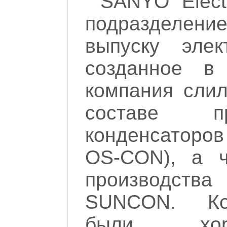
SANYO Elect
подразделение
выпуску элек
созданное в
компания слил
составе п
конденсаторо
OS-CON), а ч
производств
SUNCON. Ко
были хоро