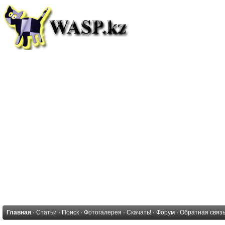
Главная
·
Статьи
·
Поиск
·
Фотогалерея
·
Скачать!
·
Форум
·
Обратная связ