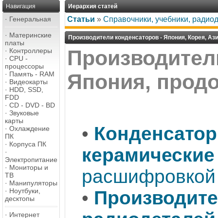
Навигация
Иерархия статей
·
Генеральная
Статьи
»
Справочники, учебники, радио
·
Материнские
Производители конденсаторов - Япония, Корея, Аз
платы
Производител
·
Контроллеры
·
CPU -
процессоры
·
Память - RAM
Япония, продо
·
Видеокарты
·
HDD, SSD,
FDD
·
CD - DVD - BD
·
Звуковые
карты
•
Конденсатор
·
Охлаждение
ПК
·
Корпуса ПК
керамические
·
Электропитание
·
Мониторы и
расшифровкой 
ТВ
·
Манипуляторы
·
Ноутбуки,
•
Производите
десктопы
·
Интернет