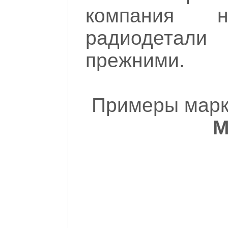
компания 
радиодета
прежними.
Примеры марк
M