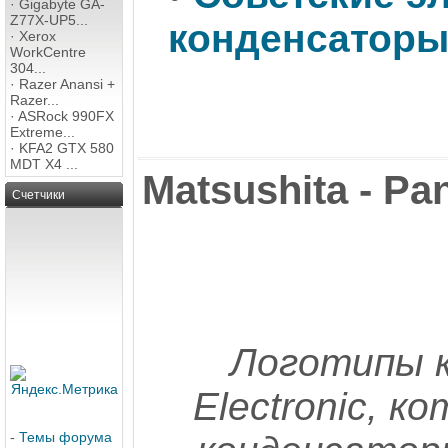
·
Gigabyte GA-
Z77X-UP5...
конденсатор
·
Xerox
WorkCentre
304...
·
Razer Anansi +
Razer...
·
ASRock 990FX
Extreme...
·
KFA2 GTX 580
MDT X4 ...
Matsushita - P
Счетчики
Логотипы к
Electronic, 
-
Темы форума