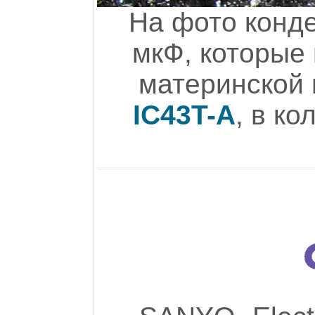
На фото конд
мкФ, которые 
материнской
IC43T-A
, в к