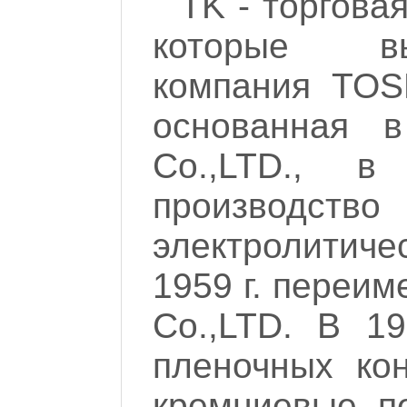
TK - торгова
которые вы
компания TOS
основанная в
Co.,LTD., в
производс
электролитиче
1959 г. переим
Co.,LTD. В 19
пленочных кон
кремниевые п