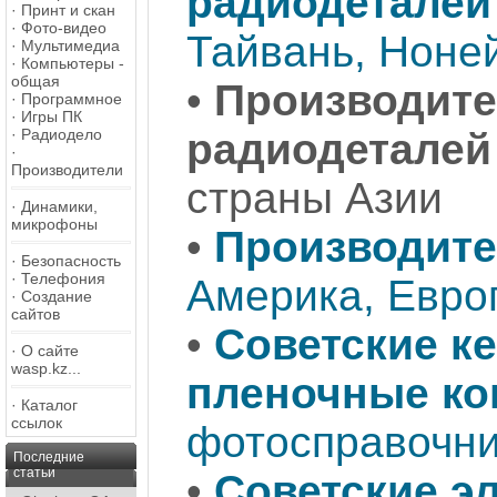
радиодеталей
·
Принт и скан
·
Фото-видео
Тайвань, Ноне
·
Мультимедиа
·
Компьютеры -
общая
•
Производите
·
Программное
·
Игры ПК
·
Радиодело
радиодеталей
·
Производители
страны Азии
·
Динамики,
микрофоны
•
Производите
·
Безопасность
·
Телефония
Америка, Евро
·
Создание
сайтов
•
Советские к
·
О сайте
wasp.kz...
пленочные ко
·
Каталог
ссылок
фотосправочни
Последние
статьи
•
Советские э