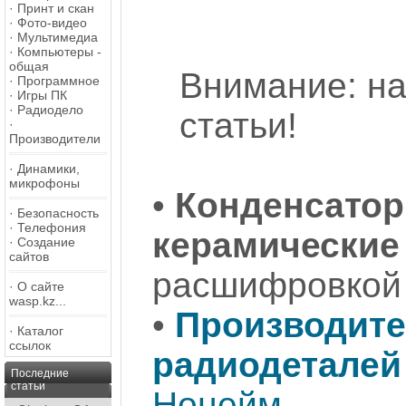
·
Принт и скан
·
Фото-видео
·
Мультимедиа
·
Компьютеры -
общая
Внимание: на
·
Программное
·
Игры ПК
·
Радиодело
статьи!
·
Производители
·
Динамики,
микрофоны
•
Конденсатор
·
Безопасность
·
Телефония
керамические
·
Создание
сайтов
расшифровкой 
·
О сайте
wasp.kz...
•
Производите
·
Каталог
ссылок
радиодеталей
Последние
статьи
Нонейм