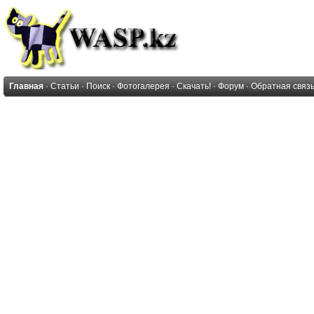
Главная
·
Статьи
·
Поиск
·
Фотогалерея
·
Скачать!
·
Форум
·
Обратная связ