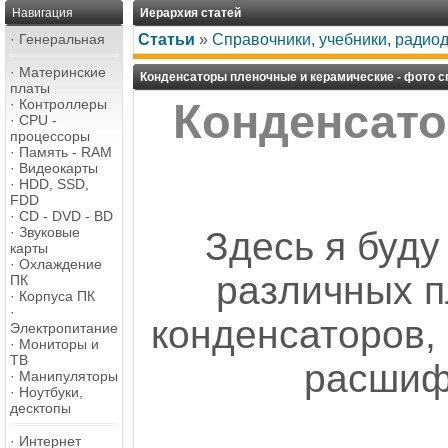
Навигация
Иерархия статей
·
Генеральная
Статьи
»
Справочники, учебники, радио
·
Материнские
Конденсаторы пленочные и керамические - фото с
платы
·
Контроллеры
Конденсато
·
CPU -
процессоры
·
Память - RAM
·
Видеокарты
·
HDD, SSD,
FDD
·
CD - DVD - BD
·
Звуковые
Здесь я буд
карты
·
Охлаждение
различных п
ПК
·
Корпуса ПК
·
конденсаторов,
Электропитание
·
Мониторы и
ТВ
расшиф
·
Манипуляторы
·
Ноутбуки,
десктопы
·
Интернет