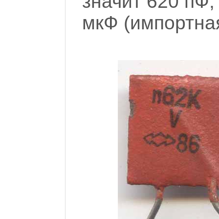
значит 620 пФ,
мкФ (импортная