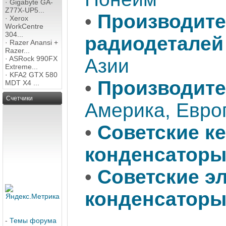
·
Gigabyte GA-
Z77X-UP5...
•
Производите
·
Xerox
WorkCentre
304...
радиодеталей
·
Razer Anansi +
Razer...
·
ASRock 990FX
Азии
Extreme...
·
KFA2 GTX 580
•
Производите
MDT X4 ...
Счетчики
Америка, Евро
•
Советские к
конденсатор
•
Советские э
конденсатор
-
Темы форума