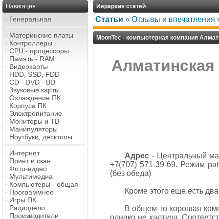
Навигация
Иерархия статей
·
Генеральная
Статьи
»
Отзывы и впечатления
·
Материнские платы
MoonTec - компьютерная компания Алмат
·
Контроллеры
·
CPU - процессоры
·
Память - RAM
Алматинская 
·
Видеокарты
·
HDD, SSD, FDD
·
CD - DVD - BD
·
Звуковые карты
·
Охлаждение ПК
·
Корпуса ПК
·
Электропитание
·
Мониторы и ТВ
·
Манипуляторы
·
Ноутбуки, десктопы
·
Интернет
Адрес
- Центральный мага
·
Принт и скан
+7(707) 571-39-69. Режим раб
·
Фото-видео
(без обеда)
·
Мультимедиа
·
Компьютеры - общая
Кроме этого еще есть два
·
Программное
·
Игры ПК
·
Радиодело
В общем-то хорошая компа
·
Производители
однако не халтура. Соответ