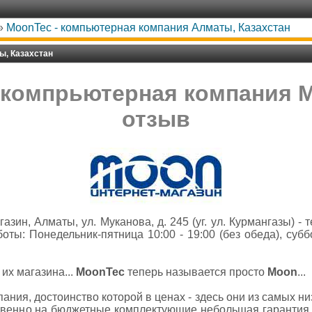
»
MoonTec - компьютерная компания Алматы, Казахстан
ы, Казахстан
компрьютерная компания M
отзыв
зин, Алматы, ул. Муканова, д. 245 (уг. ул. Курмангазы) - 
оты: Понедельник-пятница 10:00 - 19:00 (без обеда), субб
 их магазина...
MoonTec
теперь называется просто
Moon
...
ния, достоинство которой в ценах - здесь они из самых низ
ственно на бюджетные комплектующие небольшая гарантия.