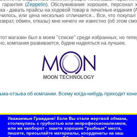
 гарантия (
Zeppelin
). Обслуживание хорошее, персонал 
ка - давать прайсы на ходовой товар в печатные издания (А
нчилось, или цена несколько отличается... Все, что покупал
озврат, обмен, отказы) мне ничего не известно (об этом см
от магазин был в моем "списке" среди избранных, но тепер
но, компания развивается, будем надеяться на лучшее.
MOON TECHNOLOGY
ьма-отзыва об компании. Всему когда-нибудь приходит коне
Уважаемые Граждане! Если Вы стали жертвой обмана,
столкнулись с грубостью или непрофессионализмом,
или же наоборот - знаете хорошие "рыбные" места,
пишите, присылайте материалы, координаты на наш