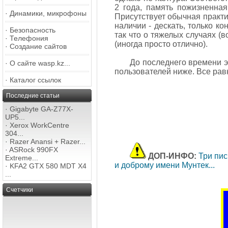
2 года, память пожизненная
·
Динамики, микрофоны
Присутствует обычная практи
наличии - дескать, только ко
·
Безопасность
так что о тяжелых случаях (в
·
Телефония
(иногда просто отлично).
·
Создание сайтов
До последнего времени эт
·
О сайте wasp.kz...
пользователей ниже. Все рав
·
Каталог ссылок
Последние статьи
·
Gigabyte GA-Z77X-
UP5...
·
Xerox WorkCentre
304...
·
Razer Anansi + Razer...
·
ASRock 990FX
ДОП-ИНФО:
Три пис
Extreme...
и доброму имени Мунтек...
·
KFA2 GTX 580 MDT X4
...
Счетчики