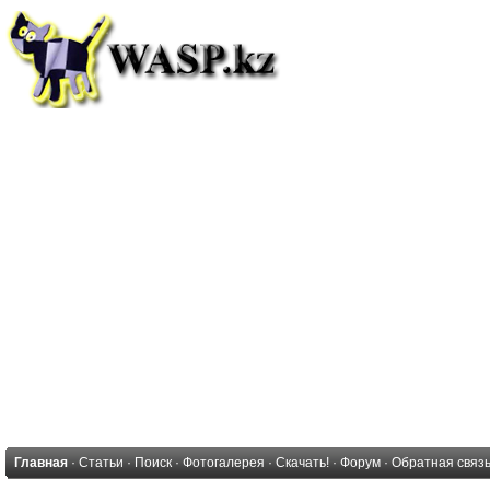
Главная
·
Статьи
·
Поиск
·
Фотогалерея
·
Скачать!
·
Форум
·
Обратная связ