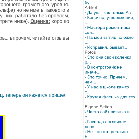
бу...
хорошего грамотного уровня.
Artikel
льфа) но не иметь такового в
Да уж... как только Ав...
 у них, работало без проблем,
Конечно, утверждение,
отрите ниже).
Оценка:
хорошо
...
Мастера ремонтника
сей...
На мой взгляд, сложно
ь... впрочем, читайте отзывы
...
Исправил, бывает...
Fotos
Это она свои коленки
р...
В контрстрайк не
иначе...
Это точно! Причем,
чем...
У нас в школе как-то
с...
ц, теперь он кажется пришел
Крутая флешка для тех
...
Eigene Seiten
Часто сайт-визитка и
е...
Господа англичане
дово...
Не - но это реально.
Б...