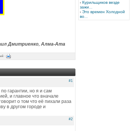
Курильщиков везде
зажи...
Это времен Холодной
во...
аил Дмитриенко, Алма-Ата
ий ·
#1
по гарантии, но я и сам
ией, и главное что вначале
оворит о том что её пихали раза
ву в другом городе и
#2