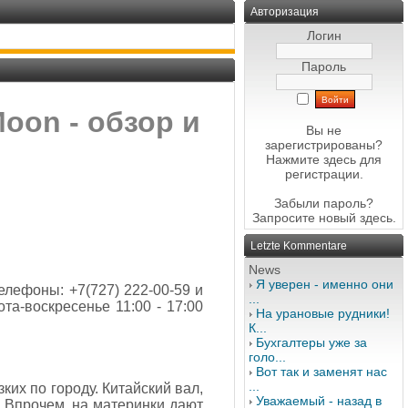
Авторизация
Логин
Пароль
oon - обзор и
Вы не
зарегистрированы?
Нажмите здесь
для
регистрации.
Забыли пароль?
Запросите новый
здесь
.
Letzte Kommentare
News
Я уверен - именно они
телефоны: +7(727) 222-00-59 и
...
ота-воскресенье 11:00 - 17:00
На урановые рудники!
К...
Бухгалтеры уже за
голо...
Вот так и заменят нас
...
ких по городу. Китайский вал,
Уважаемый - назад в
 Впрочем, на материнки дают