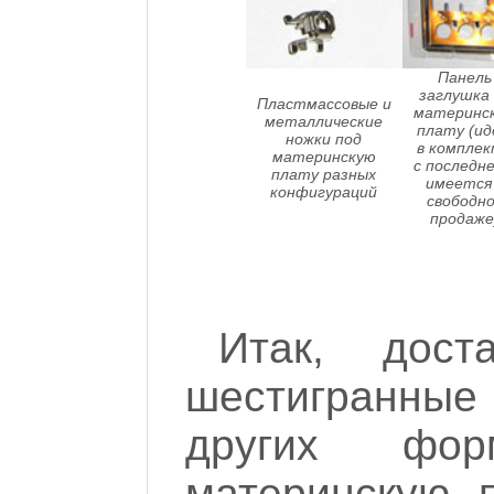
Панель
заглушка
Пластмассовые и
материнс
металлические
плату (и
ножки под
в компле
материнскую
с последне
плату разных
имеется
конфигураций
свободн
продаже
Итак, дост
шестигранны
других фо
материнскую 