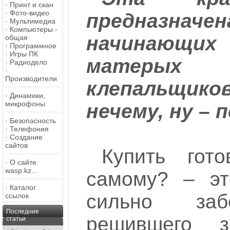
·
Принт и скан
·
Фото-видео
предназ
·
Мультимедиа
·
Компьютеры -
начинающих 
общая
·
Программное
·
Игры ПК
матерых 
·
Радиодело
·
Производители
клепальщик
·
Динамики,
микрофоны
нечему, ну –
·
Безопасность
·
Телефония
·
Создание
сайтов
Купить гот
·
О сайте
wasp.kz...
самому? – эт
·
Каталог
сильно заб
ссылок
Последние
решившего 
статьи