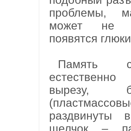
проблемы, м
может не з
появятся глюки
Память ст
естественно
вырезу, б
(пластмас
раздвинуты 
щелчок – п