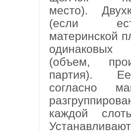
место). Двух
(если ес
материнской пл
одинаковых
(объем, про
партия). Е
согласно м
разгруппиро
каждой слот
Устанавливаю