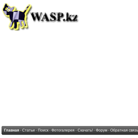
Главная
·
Статьи
·
Поиск
·
Фотогалерея
·
Скачать!
·
Форум
·
Обратная связ