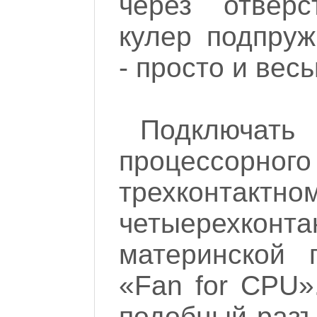
через отверс
кулер подпру
- просто и вес
Подключа
процессорно
трехконт
четыерехконта
материнской 
«Fan for CPU»
подобный разъ