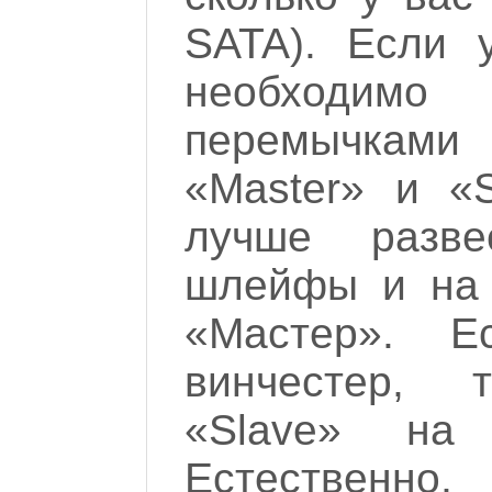
SATA). Если 
необходи
перемычками
«Master» и «
лучше разв
шлейфы и на 
«Мастер». Е
винчестер,
«Slave» н
Естественно