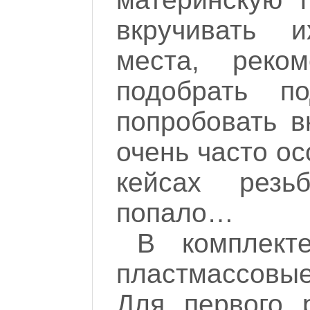
вкручивать 
места, реко
подобрать 
попробовать вк
очень часто о
кейсах резь
попало…
В комплект
пластмассовы
Для первого 