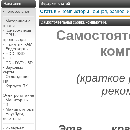
Навигация
Иерархия статей
·
Генеральная
Статьи
»
Компьютеры - общая, разное, 
·
Материнские
Самостоятельная сборка компьютера
платы
·
Контроллеры
Самостоят
·
CPU -
процессоры
·
Память - RAM
ком
·
Видеокарты
·
HDD, SSD,
FDD
·
CD - DVD - BD
·
Звуковые
карты
(краткое 
·
Охлаждение
ПК
·
Корпуса ПК
реко
·
Электропитание
·
Мониторы и
ТВ
·
Манипуляторы
·
Ноутбуки,
десктопы
Эта кра
·
Интернет