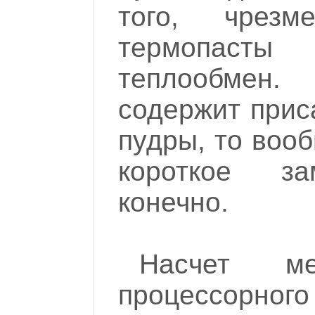
того, чрезм
термопас
теплообмен
содержит прис
пудры, то воо
короткое з
конечно.
Насчет ме
процессорного