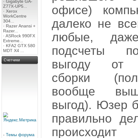
·
Gigabyte GA-
офисе) компь
Z77X-UP5...
·
Xerox
WorkCentre
далеко не все
304...
·
Razer Anansi +
Razer...
любые, даж
·
ASRock 990FX
Extreme...
·
KFA2 GTX 580
подсчеты п
MDT X4 ...
выгоду от с
Счетчики
сборки (по
вообще выш
выгод). Юзер б
правильно дел
происходит
-
Темы форума