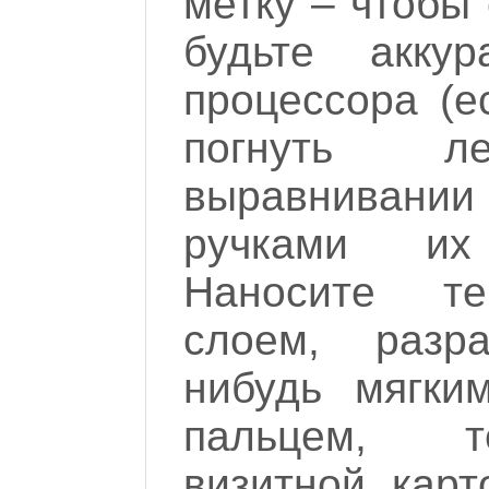
метку – чтобы 
будьте акку
процессора (е
погнуть 
выравнивании
ручками и
Наносите те
слоем, разр
нибудь мягки
пальцем, т
визитной карт