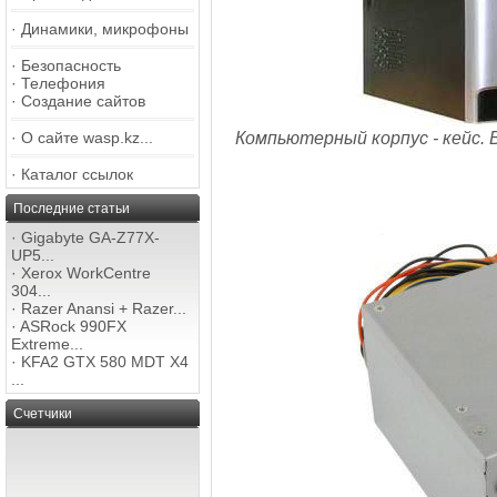
·
Динамики, микрофоны
·
Безопасность
·
Телефония
·
Создание сайтов
·
О сайте wasp.kz...
Компьютерный корпус - кейс. 
·
Каталог ссылок
Последние статьи
·
Gigabyte GA-Z77X-
UP5...
·
Xerox WorkCentre
304...
·
Razer Anansi + Razer...
·
ASRock 990FX
Extreme...
·
KFA2 GTX 580 MDT X4
...
Счетчики