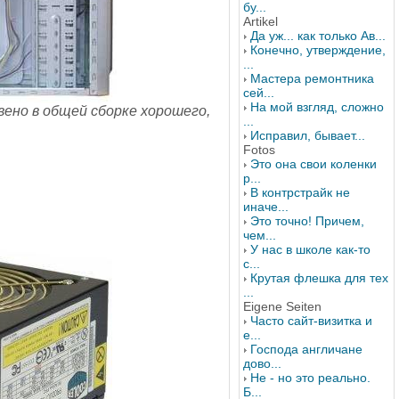
бу...
Artikel
Да уж... как только Ав...
Конечно, утверждение,
...
Мастера ремонтника
сей...
На мой взгляд, сложно
вено в общей сборке хорошего,
...
Исправил, бывает...
Fotos
Это она свои коленки
р...
В контрстрайк не
иначе...
Это точно! Причем,
чем...
У нас в школе как-то
с...
Крутая флешка для тех
...
Eigene Seiten
Часто сайт-визитка и
е...
Господа англичане
дово...
Не - но это реально.
Б...