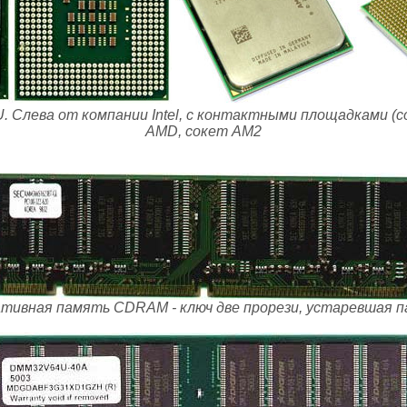
 Слева от компании Intel, с контактными площадками (с
AMD, сокет АМ2
тивная память CDRAM - ключ две прорези, устаревшая 