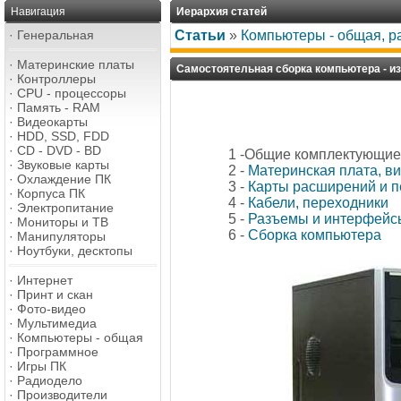
Навигация
Иерархия статей
·
Генеральная
Статьи
»
Компьютеры - общая, р
·
Материнские платы
Самостоятельная сборка компьютера - из 
·
Контроллеры
·
CPU - процессоры
·
Память - RAM
·
Видеокарты
·
HDD, SSD, FDD
·
CD - DVD - BD
1 -Общие комплектующие
·
Звуковые карты
2 -
Материнская плата, ви
·
Охлаждение ПК
3 -
Карты расширений и 
·
Корпуса ПК
4 -
Кабели, переходники
·
Электропитание
5 -
Разъемы и интерфейс
·
Мониторы и ТВ
6 -
Сборка компьютера
·
Манипуляторы
·
Ноутбуки, десктопы
·
Интернет
·
Принт и скан
·
Фото-видео
·
Мультимедиа
·
Компьютеры - общая
·
Программное
·
Игры ПК
·
Радиодело
·
Производители