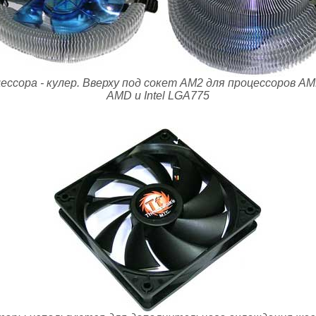
ссора - кулер. Вверху под сокет АМ2 для процессоров AM
AMD и Intel LGA775