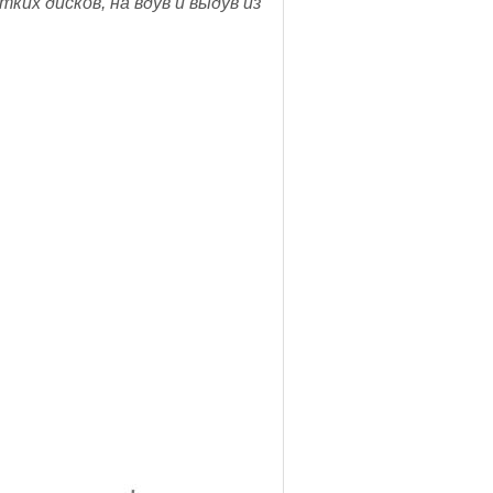
их дисков, на вдув и выдув из