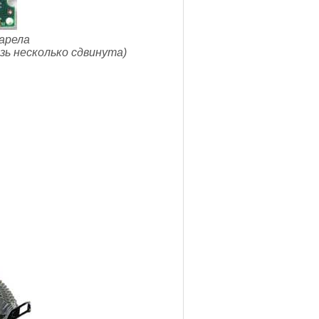
арела
ь несколько сдвинута)