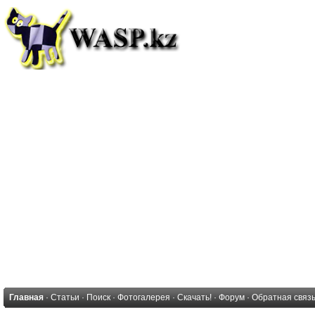
Главная
·
Статьи
·
Поиск
·
Фотогалерея
·
Скачать!
·
Форум
·
Обратная связ