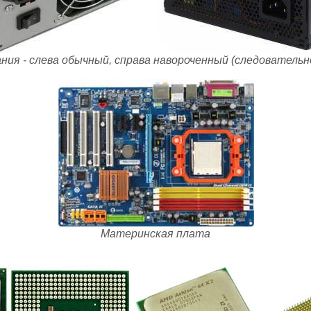
ния - слева обычный, справа навороченный (следовательн
Материнская плата