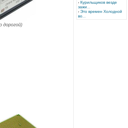
Курильщиков везде
зажи...
Это времен Холодной
во...
о дорогой)