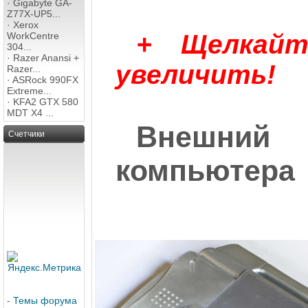
·
Gigabyte GA-
Z77X-UP5...
·
Xerox
+ Щелкай
WorkCentre
304...
·
Razer Anansi +
увеличить!
Razer...
·
ASRock 990FX
Extreme...
·
KFA2 GTX 580
MDT X4 ...
Внешний 
Счетчики
компьютера
-
Темы форума