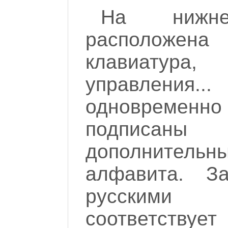
На нижне
расположен
клавиатур
управления..
одновремен
подписан
дополнител
алфавита. З
русскими б
соответст