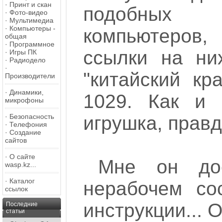
·
Принт и скан
подобных 
·
Фото-видео
·
Мультимедиа
·
Компьютеры -
компьютеров,
общая
·
Программное
ссылки на ни
·
Игры ПК
·
Радиодело
·
"китайский к
Производители
·
Динамики,
1029. Как и 
микрофоны
·
Безопасность
игрушка, правд
·
Телефония
·
Создание
сайтов
·
О сайте
Мне он до
wasp.kz...
·
Каталог
нерабочем со
ссылок
инструкции... 
Последние
статьи