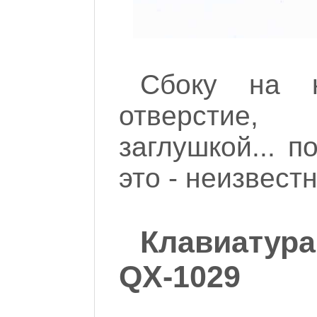
Сбоку на к
отверстие,
заглушкой... п
это - неизвестн
Клавиату
QX-1029