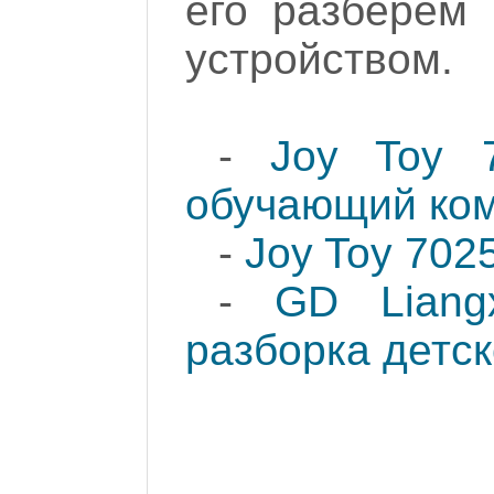
его разберем
устройством.
-
Joy Toy 7
обучающий ко
-
Joy Toy 702
-
GD Liang
разборка детс