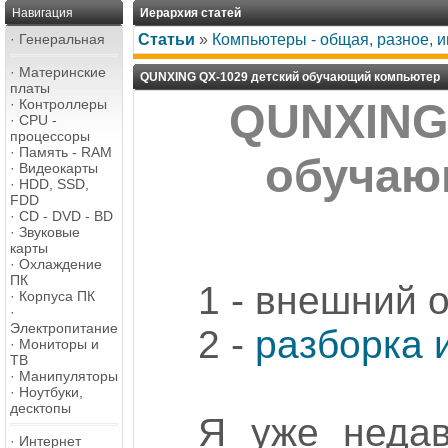
Навигация
Иерархия статей
·
Генеральная
Статьи
»
Компьютеры - общая, разное, 
·
Материнские
QUNXING QX-1029 детский обучающий компьютер
платы
·
Контроллеры
QUNXING 
·
CPU -
процессоры
·
Память - RAM
обучаю
·
Видеокарты
·
HDD, SSD,
FDD
·
CD - DVD - BD
·
Звуковые
карты
·
Охлаждение
ПК
1 - внешний 
·
Корпуса ПК
·
Электропитание
2 -
разборка 
·
Мониторы и
ТВ
·
Манипуляторы
·
Ноутбуки,
десктопы
Я уже недав
·
Интернет