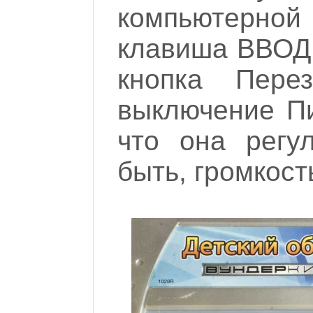
компьютерн
клавиша ВВОД,
кнопка Перез
выключение Пи
что она регу
быть, громкос