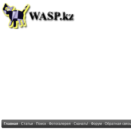
Главная
·
Статьи
·
Поиск
·
Фотогалерея
·
Скачать!
·
Форум
·
Обратная связ