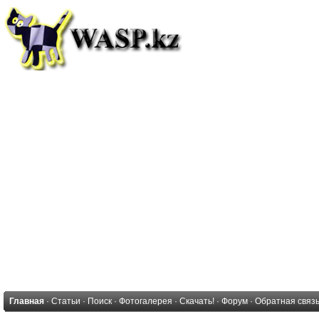
Главная
·
Статьи
·
Поиск
·
Фотогалерея
·
Скачать!
·
Форум
·
Обратная связ