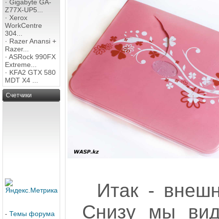
·
Gigabyte GA-
Z77X-UP5...
·
Xerox
WorkCentre
304...
·
Razer Anansi +
Razer...
·
ASRock 990FX
Extreme...
·
KFA2 GTX 580
MDT X4 ...
Счетчики
Итак - внешн
Снизу мы вид
-
Темы форума