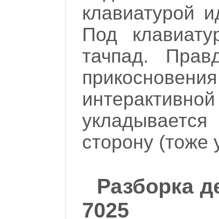
клавиатурой ид
Под клавиату
тачпад. Прав
прикоснове
интерактив
укладывается
сторону (тоже 
Разборка д
7025