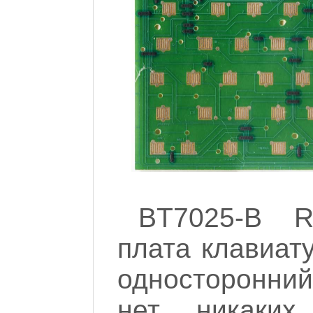
BT7025-B R
плата клавиат
односторонний
нет никаких