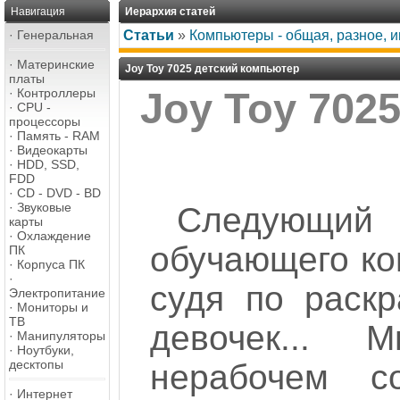
Навигация
Иерархия статей
·
Генеральная
Статьи
»
Компьютеры - общая, разное, 
·
Материнские
Joy Toy 7025 детский компьютер
платы
·
Контроллеры
Joy Toy 702
·
CPU -
процессоры
·
Память - RAM
·
Видеокарты
·
HDD, SSD,
FDD
·
CD - DVD - BD
·
Звуковые
Следующий
карты
·
Охлаждение
обучающего ком
ПК
·
Корпуса ПК
·
судя по раскр
Электропитание
·
Мониторы и
ТВ
девочек...
·
Манипуляторы
·
Ноутбуки,
десктопы
нерабочем с
·
Интернет