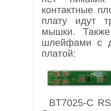
контактные пл
плату идут т
мышки. Также
шлейфами с д
платой:
BT7025-C RS0