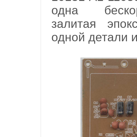
одна беско
залитая эпок
одной детали и