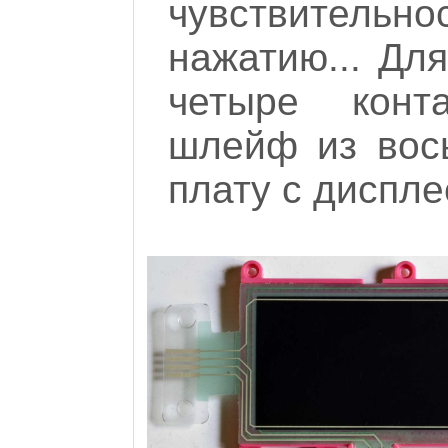
чувствительн
нажатию... Дл
четыре конт
шлейф из вос
плату с диспле