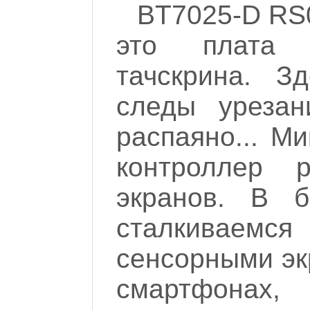
BT7025-D RS
это плата 
тачскрина. З
следы урезан
распаяно... М
контроллер р
экранов. В 
сталкивае
сенсорными эк
смартфо