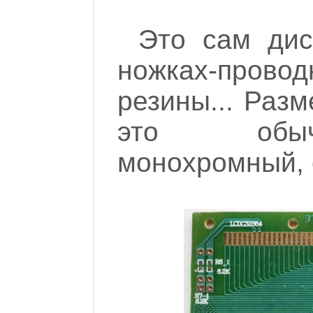
Это сам дис
ножках-прово
резины... Разм
это обыч
монохромный, 