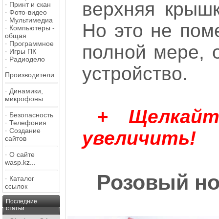
верхняя крыш
·
Принт и скан
·
Фото-видео
·
Мультимедиа
Но это не пом
·
Компьютеры -
общая
·
Программное
полной мере, 
·
Игры ПК
·
Радиодело
·
устройство.
Производители
·
Динамики,
микрофоны
+ Щелкай
·
Безопасность
·
Телефония
·
Создание
увеличить!
сайтов
·
О сайте
wasp.kz...
Розовый ноу
·
Каталог
ссылок
Последние
статьи