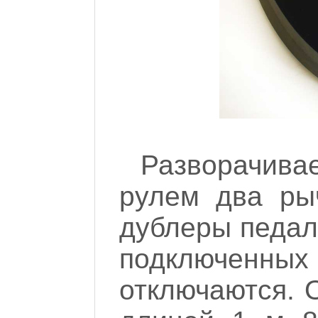
Разворачива
рулем два рыч
дублеры педале
подключен
отключаются. 