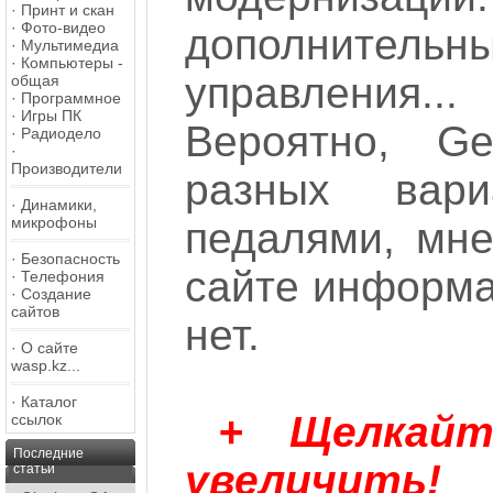
·
Принт и скан
·
Фото-видео
дополните
·
Мультимедиа
·
Компьютеры -
управления..
общая
·
Программное
·
Игры ПК
Вероятно, Ge
·
Радиодело
·
Производители
разных вар
·
Динамики,
микрофоны
педалями, мне
·
Безопасность
сайте информа
·
Телефония
·
Создание
сайтов
нет.
·
О сайте
wasp.kz...
·
Каталог
+ Щелкай
ссылок
Последние
увеличить!
статьи