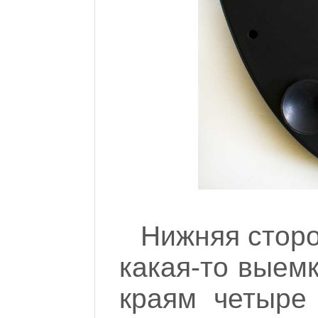
Нижняя сторо
какая-то выемк
краям четыре