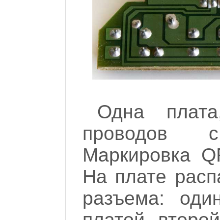
Одна плат
проводов 
Маркировка QF
На плате расп
разъема: оди
платой, второй