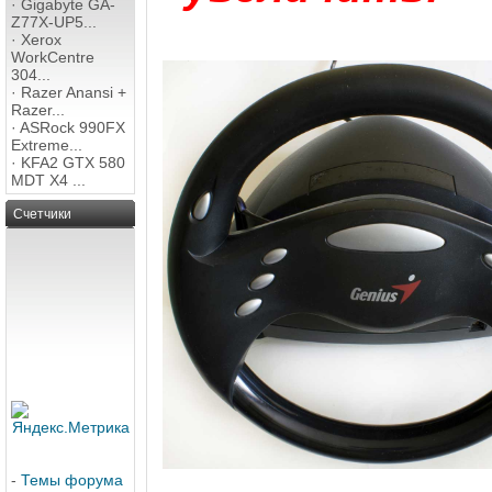
·
Gigabyte GA-
Z77X-UP5...
·
Xerox
WorkCentre
304...
·
Razer Anansi +
Razer...
·
ASRock 990FX
Extreme...
·
KFA2 GTX 580
MDT X4 ...
Счетчики
-
Темы форума