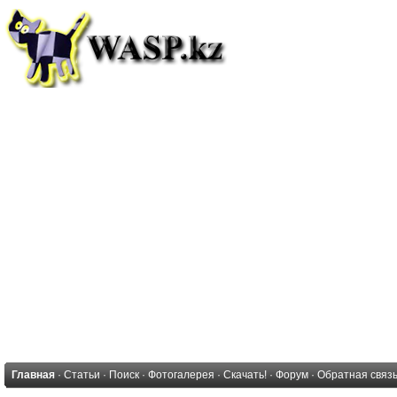
Главная
·
Статьи
·
Поиск
·
Фотогалерея
·
Скачать!
·
Форум
·
Обратная связ