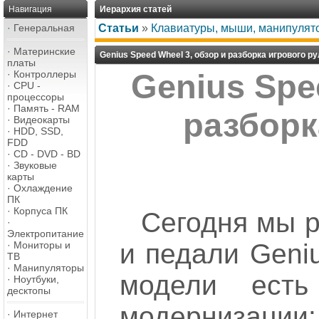
Навигация
Иерархия статей
·
Генеральная
Статьи
»
Клавиатуры, мыши, манипулят
·
Материнские
Genius Speed Wheel 3, обзор и разборка игрового р
платы
·
Контроллеры
Genius Spe
·
CPU -
процессоры
·
Память - RAM
разборк
·
Видеокарты
·
HDD, SSD,
FDD
·
CD - DVD - BD
·
Звуковые
карты
·
Охлаждение
ПК
·
Корпуса ПК
Сегодня мы 
·
Электропитание
и педали Geniu
·
Мониторы и
ТВ
·
Манипуляторы
модели ест
·
Ноутбуки,
десктопы
модернизац
·
Интернет