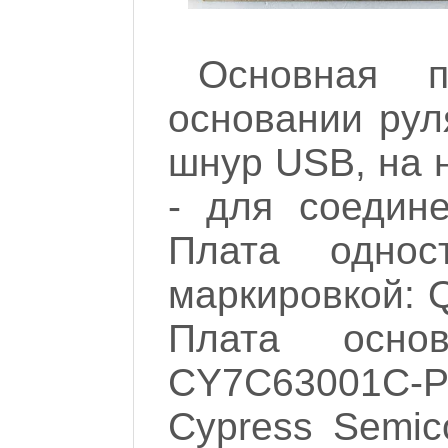
Основная п
основании рул
шнур USB, на 
- для соедин
Плата однос
маркировкой: Q
Плата осно
CY7C63001C
Cypress Semic