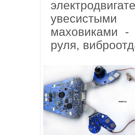
электродвиг
увесистыми
маховиками -
руля, виброотд