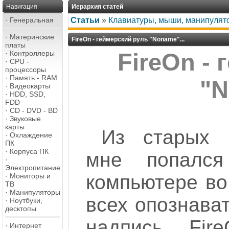
Навигация
Иерархия статей
·
Генеральная
Статьи
»
Клавиатуры, мыши, манипулят
·
Материнские
FireOn - геймерский руль "Noname"...
платы
·
Контроллеры
FireOn -
·
CPU -
процессоры
·
Память - RAM
"N
·
Видеокарты
·
HDD, SSD,
FDD
·
CD - DVD - BD
·
Звуковые
карты
Из старых 
·
Охлаждение
ПК
·
Корпуса ПК
мне попалс
·
Электропитание
компьютере во 
·
Мониторы и
ТВ
·
Манипуляторы
всех опознават
·
Ноутбуки,
десктопы
надпись Fir
·
Интернет