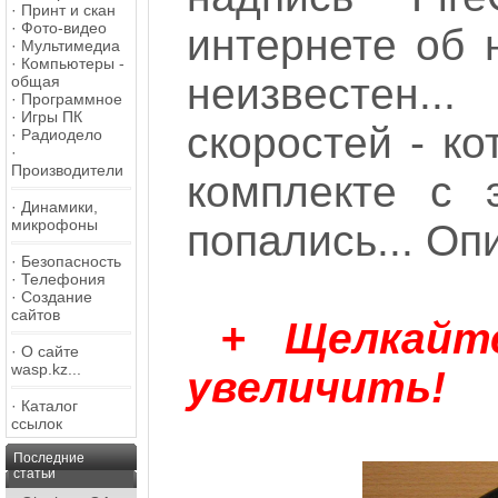
·
Принт и скан
·
Фото-видео
интернете об 
·
Мультимедиа
·
Компьютеры -
неизвестен.
общая
·
Программное
·
Игры ПК
скоростей - к
·
Радиодело
·
Производители
комплекте с 
·
Динамики,
микрофоны
попались... Оп
·
Безопасность
·
Телефония
·
Создание
сайтов
+ Щелкайт
·
О сайте
wasp.kz...
увеличить!
·
Каталог
ссылок
Последние
статьи