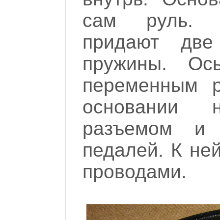
сам руль. У
придают две
пружины. Ос
переменным р
основании 
разъемом и 
педалей. К не
проводами.