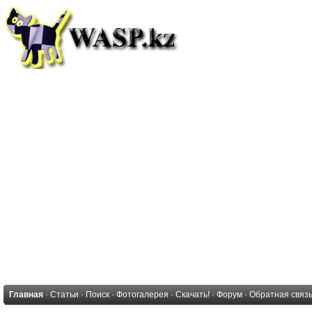
Главная
·
Статьи
·
Поиск
·
Фотогалерея
·
Скачать!
·
Форум
·
Обратная связ