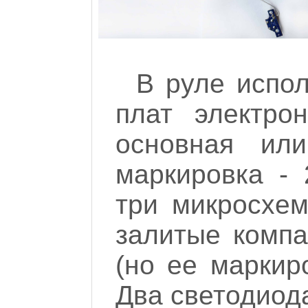
В руле испол
плат электро
основная ил
маркировка - 
три микросхем
залитые комп
(но ее маркиро
Два светодиода