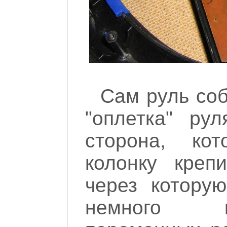
Сам руль соб
"оплетка" ру
сторона, ко
колонку креп
через котору
немного к