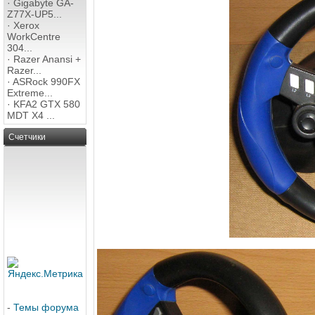
·
Gigabyte GA-
Z77X-UP5...
·
Xerox
WorkCentre
304...
·
Razer Anansi +
Razer...
·
ASRock 990FX
Extreme...
·
KFA2 GTX 580
MDT X4 ...
Счетчики
-
Темы форума