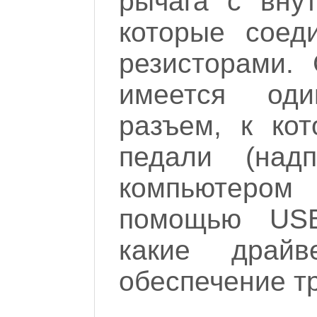
рычага с вну
которые соед
резисторами.
имеется од
разъем, к ко
педали (над
компьютеро
помощью USB
какие драй
обеспечение т