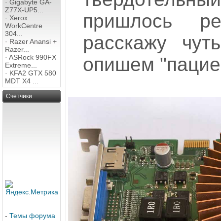
·
Gigabyte GA-
Z77X-UP5...
пришлось ре
·
Xerox
WorkCentre
304...
расскажу чут
·
Razer Anansi +
Razer...
·
ASRock 990FX
опишем "пацие
Extreme...
·
KFA2 GTX 580
MDT X4 ...
Счетчики
-
Темы форума