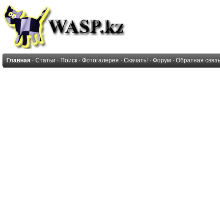
Главная
·
Статьи
·
Поиск
·
Фотогалерея
·
Скачать!
·
Форум
·
Обратная связ