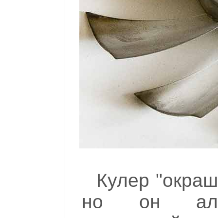
Кулер "окраш
но он алюм