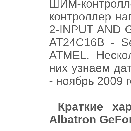
ШИМ-контролл
контроллер на
2-INPUT AND 
AT24C16B - Se
ATMEL. Нескол
них узнаем да
- ноябрь 2009 г
Краткие ха
Albatron GeFo