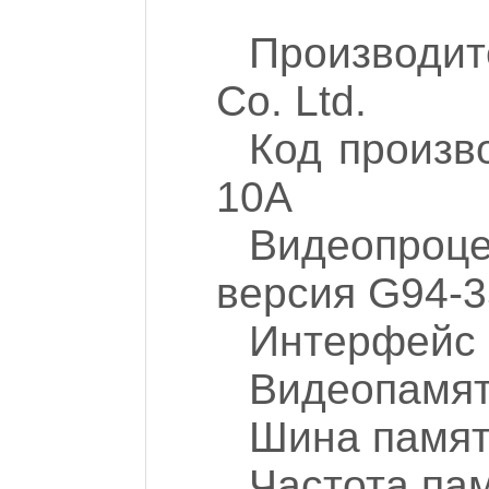
Производит
Co. Ltd.
Код произв
10A
Видеопроц
версия G94-3
Интерфейс 
Видеопамят
Шина памяти
Частота па