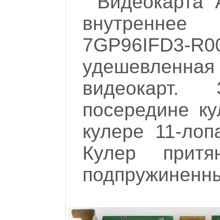
Видеокарта 
внутренне
7GP96IFD3-R
удешевленная
видеокарт.
посередине ку
кулере 11-лоп
Кулер прит
подпружиненн