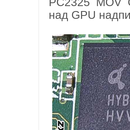
PC2325 MOV G
над GPU надпи