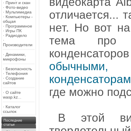
видеокарта Al
·
Принт и скан
·
Фото-видео
отличается... 
·
Мультимедиа
·
Компьютеры -
общая
нет. Но вот н
·
Программное
·
Игры ПК
·
Радиодело
тема про з
·
Производители
конденсаторов
·
Динамики,
микрофоны
обычными,
·
Безопасность
·
Телефония
конденсатора
·
Создание
сайтов
где можно подс
·
О сайте
wasp.kz...
·
Каталог
ссылок
В этой ви
Последние
статьи
твердотель