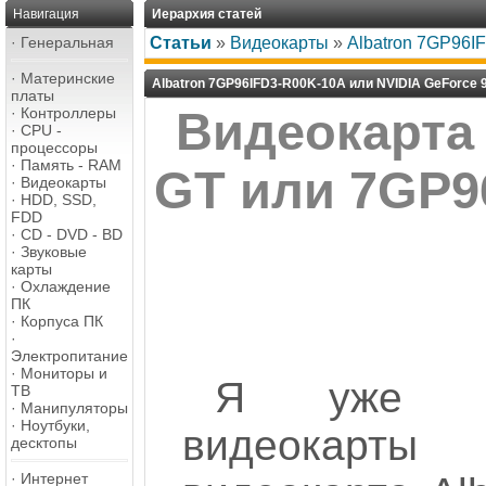
Навигация
Иерархия статей
·
Генеральная
Статьи
»
Видеокарты
»
Albatron 7GP96I
·
Материнские
Albatron 7GP96IFD3-R00K-10A или NVIDIA GeForce 9
платы
·
Контроллеры
Видеокарта 
·
CPU -
процессоры
·
Память - RAM
GT или 7GP9
·
Видеокарты
·
HDD, SSD,
FDD
·
CD - DVD - BD
·
Звуковые
карты
·
Охлаждение
ПК
·
Корпуса ПК
·
Электропитание
·
Мониторы и
Я уже не
ТВ
·
Манипуляторы
·
Ноутбуки,
видеокарты
десктопы
·
Интернет