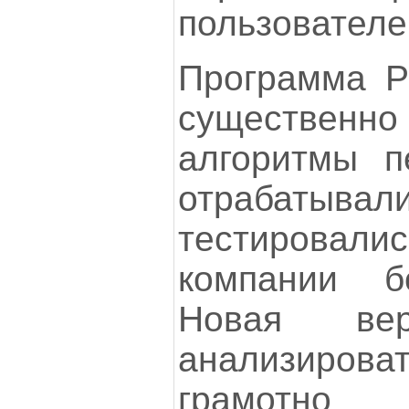
пользователе
Программа P
существенно
алгоритмы п
отраба
тестировали
компании б
Новая вер
анализиров
грамотно