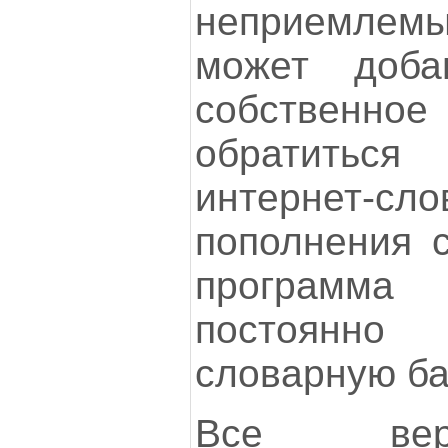
неприемлемы
может доба
собственно
обратитьс
интернет-
пополнения с
программ
постоянно
словарную баз
Все ве