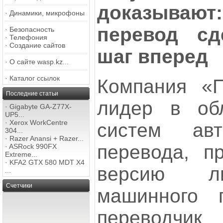
доказыва
·
Динамики, микрофоны
перевод с
·
Безопасность
·
Телефония
·
Создание сайтов
шаг вперед
·
О сайте wasp.kz...
·
Каталог ссылок
Компания «
Последние статьи
лидер в обл
·
Gigabyte GA-Z77X-
UP5...
·
Xerox WorkCentre
систем авто
304...
·
Razer Anansi + Razer...
перевода, п
·
ASRock 990FX
Extreme...
·
KFA2 GTX 580 MDT X4
версию ли
...
Счетчики
машинного 
переводчик