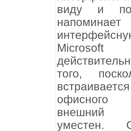
виду и по
напомина
интерфей
Microsoft
действитель
того, поско
встраивает
офисного 
внешний 
уместен. 