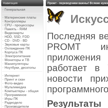
Навигация
Промт - переводчики важны! Всякие нужны
·
Генеральная
Искус
·
Материнские платы
·
Контроллеры
·
CPU - процессоры
·
Память - RAM
Последняя ве
·
Видеокарты
·
HDD, SSD, FDD
·
CD - DVD - BD
PROMT инт
·
Звуковые карты
·
Охлаждение ПК
·
Корпуса ПК
приложени
·
Электропитание
·
Мониторы и ТВ
·
Манипуляторы
работает в 
·
Ноутбуки, десктопы
новости при
·
Интернет
·
Принт и скан
·
Фото-видео
программного
·
Мультимедиа
·
Компьютеры - общая
·
Программное
·
Игры ПК
Результат
·
Радиодело
·
Производители