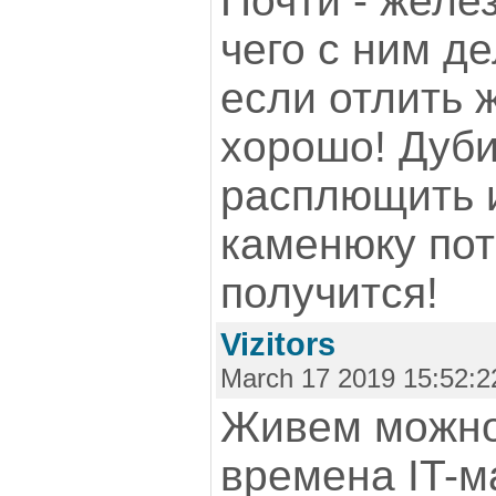
Почти - желе
чего с ним де
если отлить 
хорошо! Дуби
расплющить и
каменюку пот
получится!
Vizitors
March 17 2019 15:52:2
Живем можно
времена IT-ма