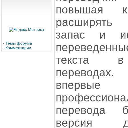
повышая ка
расширять
запас и ис
-
Темы форума
переведен
-
Комментарии
текста в
переводах
впервые
профессион
перевода б
версия д