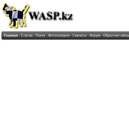
Главная
·
Статьи
·
Поиск
·
Фотогалерея
·
Скачать!
·
Форум
·
Обратная связ