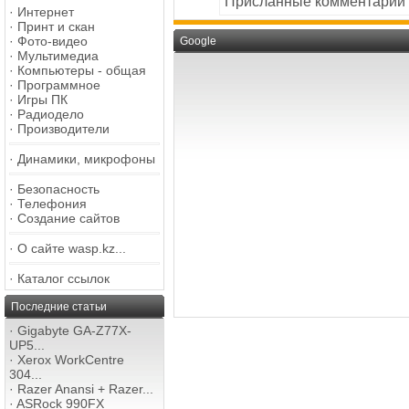
Присланные комментарии
·
Интернет
·
Принт и скан
·
Фото-видео
Google
·
Мультимедиа
·
Компьютеры - общая
·
Программное
·
Игры ПК
·
Радиодело
·
Производители
·
Динамики, микрофоны
·
Безопасность
·
Телефония
·
Создание сайтов
·
О сайте wasp.kz...
·
Каталог ссылок
Последние статьи
·
Gigabyte GA-Z77X-
UP5...
·
Xerox WorkCentre
304...
·
Razer Anansi + Razer...
·
ASRock 990FX