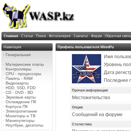
Главная
·
Статьи
·
Поиск
·
Фотогалерея
·
Скачать!
·
Форум
·
Обратная связ
Навигация
Профиль пользователя WinniPu
·
Генеральная
Имя пользо
·
Материнские платы
Уровень пол
·
Контроллеры
Дата регист
·
CPU - процессоры
·
Память - RAM
Последнее 
·
Видеокарты
·
HDD, SSD, FDD
Прочая информация
·
CD - DVD - BD
·
Звуковые карты
Местожительство
·
Охлаждение ПК
·
Корпуса ПК
Опции
·
Электропитание
Сообщений на форуме
·
Мониторы и ТВ
·
Манипуляторы
Статистика
·
Ноутбуки, десктопы