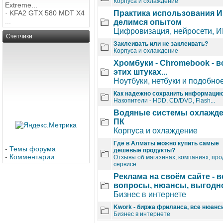
Корпуса и охлаждение
Extreme...
·
KFA2 GTX 580 MDT X4
Практика использования И
...
делимся опытом
Цифровизация, нейросети, ИИ
Счетчики
Заклеивать или не заклеивать?
Корпуса и охлаждение
Хромбуки - Chromebook - в
этих штуках...
Ноутбуки, нетбуки и подобно
Как надежно сохранить информаци
Накопители - HDD, CD/DVD, Flash...
Водяные системы охлажд
ПК
Корпуса и охлаждение
Где в Алматы можно купить самые
-
Темы форума
дешевые продукты?
-
Комментарии
Отзывы об магазинах, компаниях, про
сервисе
Реклама на своём сайте - в
вопросы, нюансы, выгодн
Бизнес в интернете
Kwork - биржа фриланса, все нюанс
Бизнес в интернете