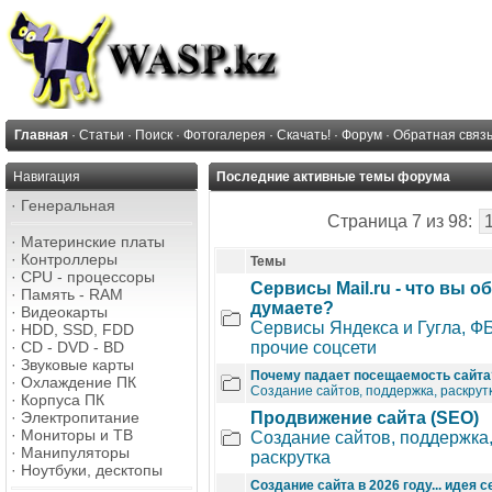
Главная
·
Статьи
·
Поиск
·
Фотогалерея
·
Скачать!
·
Форум
·
Обратная связ
Навигация
Последние активные темы форума
·
Генеральная
Страница 7 из 98:
·
Материнские платы
·
Контроллеры
Темы
·
CPU - процессоры
Сервисы Mail.ru - что вы о
·
Память - RAM
думаете?
·
Видеокарты
Сервисы Яндекса и Гугла, ФБ
·
HDD, SSD, FDD
·
CD - DVD - BD
прочие соцсети
·
Звуковые карты
Почему падает посещаемость сайта
·
Охлаждение ПК
Создание сайтов, поддержка, раскрут
·
Корпуса ПК
·
Электропитание
Продвижение сайта (SEO)
·
Мониторы и ТВ
Создание сайтов, поддержка
·
Манипуляторы
раскрутка
·
Ноутбуки, десктопы
Создание сайта в 2026 году... идея с