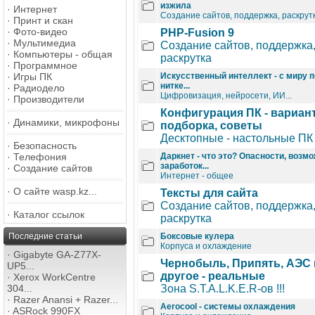
изжила
·
Интернет
Создание сайтов, поддержка, раскрут
·
Принт и скан
·
Фото-видео
PHP-Fusion 9
·
Мультимедиа
Создание сайтов, поддержка
·
Компьютеры - общая
раскрутка
·
Программное
·
Игры ПК
Искусственный интеллект - с миру п
нитке...
·
Радиодело
Цифровизация, нейросети, ИИ...
·
Производители
Конфигурация ПК - вариан
·
Динамики, микрофоны
подборка, советы
Десктопные - настольные ПК
·
Безопасность
·
Телефония
Даркнет - что это? Опасности, возмо
заработок...
·
Создание сайтов
Интернет - общее
·
О сайте wasp.kz...
Тексты для сайта
Создание сайтов, поддержка
·
Каталог ссылок
раскрутка
Последние статьи
Боксовые кулера
Корпуса и охлаждение
·
Gigabyte GA-Z77X-
Чернобыль, Припять, АЭС 
UP5...
другое - реальные
·
Xerox WorkCentre
304...
Зона S.T.A.L.K.E.R-ов !!!
·
Razer Anansi + Razer...
Aerocool - системы охлаждения
·
ASRock 990FX