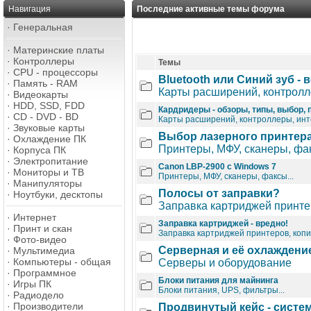
Навигация
Последние активные темы форума
·
Генеральная
·
Материнские платы
·
Контроллеры
Темы
·
CPU - процессоры
Bluetooth или Синий зуб - 
·
Память - RAM
Карты расширений, контрол
·
Видеокарты
·
HDD, SSD, FDD
Кардридеры - обзоры, типы, выбор,
·
CD - DVD - BD
Карты расширений, контроллеры, ин
·
Звуковые карты
Выбор лазерного принтер
·
Охлаждение ПК
Принтеры, МФУ, сканеры, фак
·
Корпуса ПК
·
Электропитание
Canon LBP-2900 с Windows 7
·
Мониторы и ТВ
Принтеры, МФУ, сканеры, факсы...
·
Манипуляторы
Полосы от заправки?
·
Ноутбуки, десктопы
Заправка картриджей принтер
·
Интернет
Заправка картриджей - вредно!
·
Принт и скан
Заправка картриджей принтеров, копир
·
Фото-видео
Серверная и её охлаждение
·
Мультимедиа
·
Компьютеры - общая
Серверы и оборудование
·
Программное
Блоки питания для майнинга
·
Игры ПК
Блоки питания, UPS, фильтры...
·
Радиодело
·
Производители
Продвинутый кейс - систе