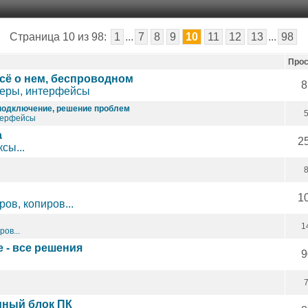
Страница 10 из 98:
1
...
7
8
9
10
11
12
13
...
98
Про
всё о нем, беспроводном
8
леры, интерфейсы
 подключение, решение проблем
терфейсы
а
2
сы...
1
ов, копиров...
1
ов...
 - все решения
9
мный блок ПК