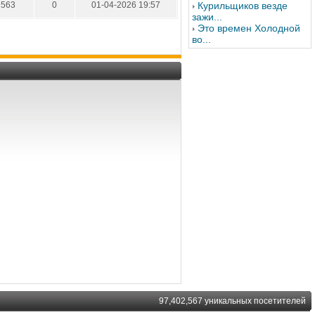
3563
0
01-04-2026 19:57
Курильщиков везде
зажи...
Это времен Холодной
во...
97,402,567 уникальных посетителей