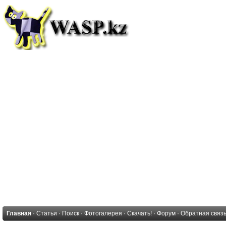
Главная
·
Статьи
·
Поиск
·
Фотогалерея
·
Скачать!
·
Форум
·
Обратная связ