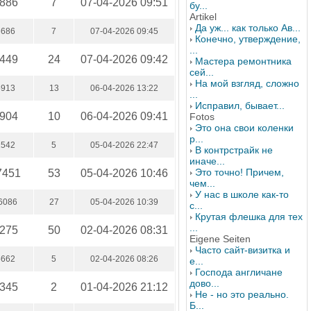
886
7
07-04-2026 09:51
бу...
Artikel
Да уж... как только Ав...
6686
7
07-04-2026 09:45
Конечно, утверждение,
...
449
24
07-04-2026 09:42
Мастера ремонтника
сей...
На мой взгляд, сложно
5913
13
06-04-2026 13:22
...
Исправил, бывает...
904
10
06-04-2026 09:41
Fotos
Это она свои коленки
р...
1542
5
05-04-2026 22:47
В контрстрайк не
иначе...
Это точно! Причем,
7451
53
05-04-2026 10:46
чем...
У нас в школе как-то
6086
27
05-04-2026 10:39
с...
Крутая флешка для тех
...
275
50
02-04-2026 08:31
Eigene Seiten
Часто сайт-визитка и
5662
5
02-04-2026 08:26
е...
Господа англичане
дово...
345
2
01-04-2026 21:12
Не - но это реально.
Б...