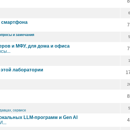
8
е смартфона
7
вопросы и замечания
еров и МФУ, для дома и офиса
7
сы...
 этой лаборатории
1
2
8
давцах, сервисе
локальных LLM-программ и Gen AI
4
...