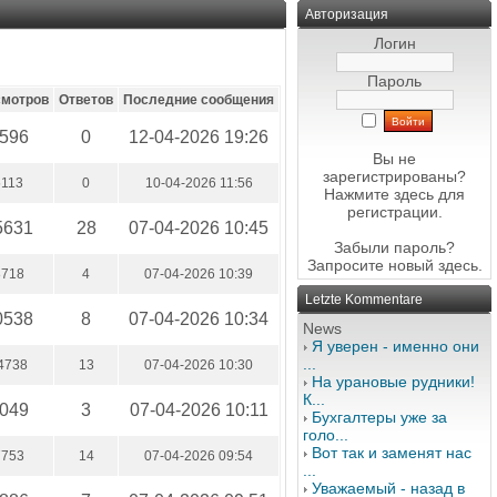
Авторизация
Логин
Пароль
смотров
Ответов
Последние сообщения
596
0
12-04-2026 19:26
Вы не
зарегистрированы?
5113
0
10-04-2026 11:56
Нажмите здесь
для
регистрации.
5631
28
07-04-2026 10:45
Забыли пароль?
Запросите новый
здесь
.
8718
4
07-04-2026 10:39
Letzte Kommentare
0538
8
07-04-2026 10:34
News
Я уверен - именно они
...
4738
13
07-04-2026 10:30
На урановые рудники!
К...
049
3
07-04-2026 10:11
Бухгалтеры уже за
голо...
Вот так и заменят нас
7753
14
07-04-2026 09:54
...
Уважаемый - назад в