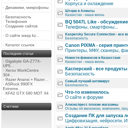
Корпуса и охлаждение
·
Динамики, микрофоны
Шторм в Алматы
Казахстан - наша жизнь
·
Безопасность
·
Телефония
BQ 5047L Like - обсуждени
·
Создание сайтов
Телефоны, смартфоны...
Kaspersky Secure Connection - все 
·
О сайте wasp.kz...
Безопасность
·
Каталог ссылок
Canon PIXMA - серия принт
Принтеры, МФУ, сканеры, фак
Последние статьи
Новости финансов в Казахстане
·
Gigabyte GA-Z77X-
Казахстан - наша жизнь
UP5...
Касперский - все продукты
·
Xerox WorkCentre
Безопасность
304...
·
Razer Anansi + Razer...
Самый лучший антивирус
·
ASRock 990FX
Безопасность
Extreme...
Что-то изменилось
·
KFA2 GTX 580 MDT X4
О сайте и форуме
...
Алиэкспресс плохие магазины
Счетчики
Отзывы об магазинах, компаниях, про
Создание ПК для запуска 
Цифровизация, нейросети, ИИ