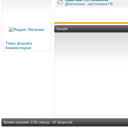
Apple iMac 21.5 моноблок
Десктопные - настольные ПК
Google
-
Темы форума
-
Комментарии
Время загрузки: 0.06 секунд - 16 Запросов