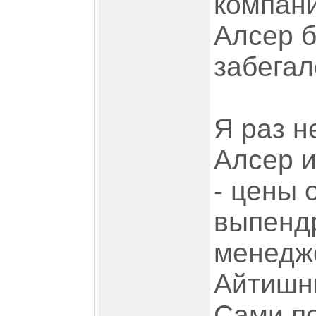
компани
Алсер б
забегал
Я раз н
Алсер и
- цены 
выпенд
менедж
Айтишни
Сами по