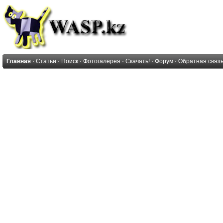
Главная
·
Статьи
·
Поиск
·
Фотогалерея
·
Скачать!
·
Форум
·
Обратная связ