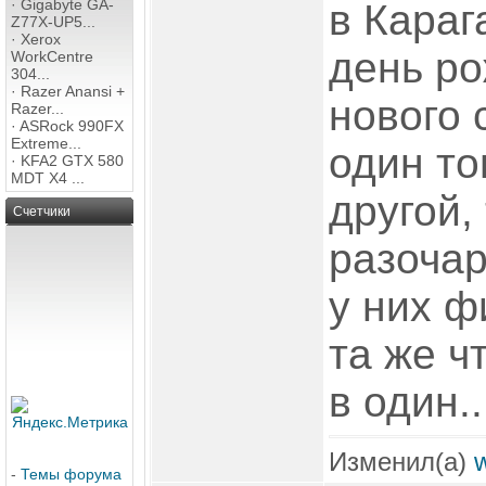
·
Gigabyte GA-
в Карага
Z77X-UP5...
·
Xerox
день ро
WorkCentre
304...
·
Razer Anansi +
нового 
Razer...
·
ASRock 990FX
Extreme...
один то
·
KFA2 GTX 580
MDT X4 ...
другой, 
Счетчики
разочар
у них ф
та же ч
в один..
Изменил(а)
-
Темы форума