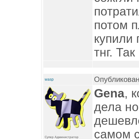
потрати
потом п
купили 
тнг. Так 
Опубликован
wasp
Gena
, 
дела но
дешевле
самом 
Супер Администратор