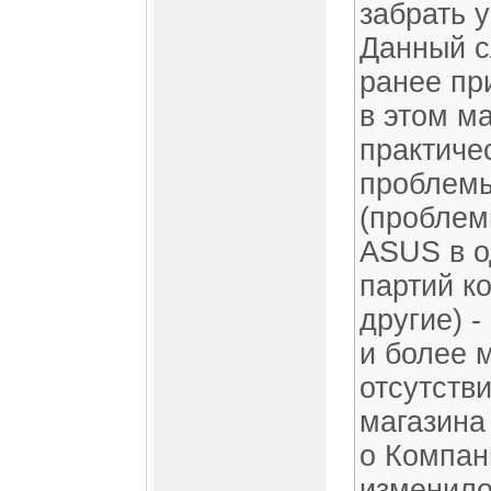
забрать 
Данный с
ранее пр
в этом м
практичес
проблемы
(проблем
ASUS в о
партий к
другие) 
и более 
отсутств
магазина
о Компани
изменилос