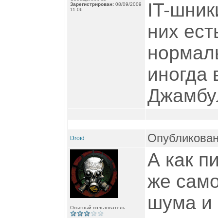
IT-шник
Зарегистрирован:
08/09/2009
11:06
них ест
нормаль
иногда 
Джамбул
Опубликован
Droid
А как п
же само
шума и 
Опытный пользователь