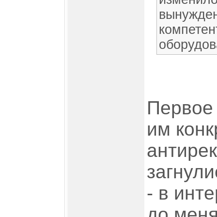
вынужден
компетен
оборудов
Первое 
им кон
антирек
загнули
- в инт
до меня