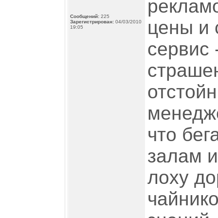
рекламо
Сообщений:
225
цены и 
Зарегистрирован:
04/03/2010
19:05
сервис
страшен
отстойн
менедже
что бег
залам и
лоху до
чайнико