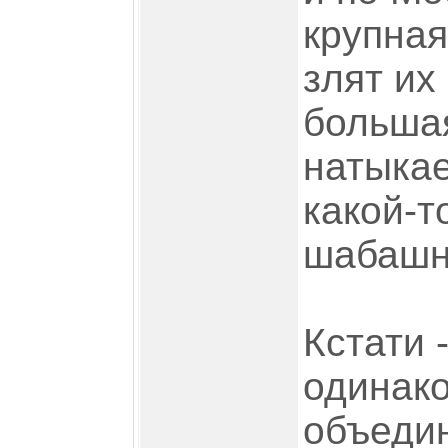
крупная
злят их
большая
натыка
какой-т
шабашни
Кстати 
одинако
объедин