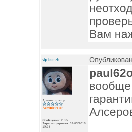
неотход
проверь
Вам на
Опубликован
vip-bomzh
paul62
вообще 
гаранти
Администратор
Алсеров
Сообщений:
2025
Зарегистрирован:
07/03/2010
15:58