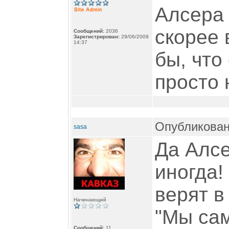
Алсера 
скорее 
Сообщений:
2036
Зарегистрирован:
29/06/2009
14:37
бы, что
просто 
Опубликован
sasa
Да Алсе
иногда!
верят в
Начинающий
"Мы са
Сообщений:
11