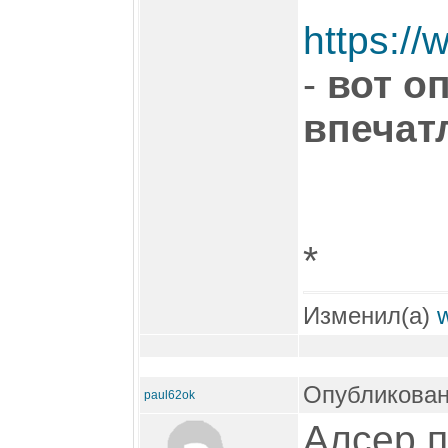
https://
-
вот о
впечатл
*
Изменил(а)
Опубликован
paul62ok
Алсер п