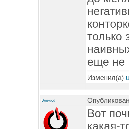
негатив
конторк
только 
наивны
еще не в
Изменил(а)
Опубликован
Dog-god
Вот поч
какая-т