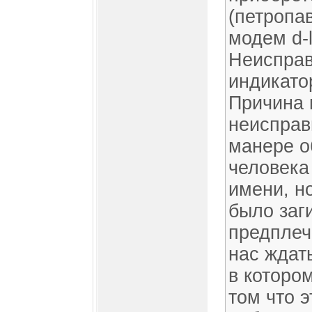
(петропа
модем d-
Неисправ
индикатор
Причина 
неисправ
манере о
человека 
имени, но
было заг
предплеч
нас ждать
в которо
том что 