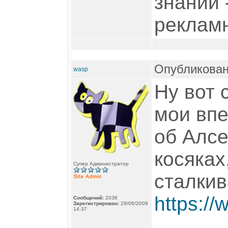
знаний 
рекламн
Опубликован
wasp
Ну вот 
мои впе
об Алсе
косяках
Супер Администратор
сталкив
https://
Сообщений:
2036
Зарегистрирован:
29/06/2009
14:37