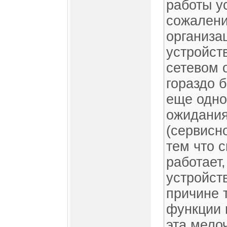
работы ус
сожалени
организац
устройст
сетевом 
гораздо 
еще одно
ожидания
(сервисн
тем что 
работает
устройст
причине т
функции 
эта мелоч