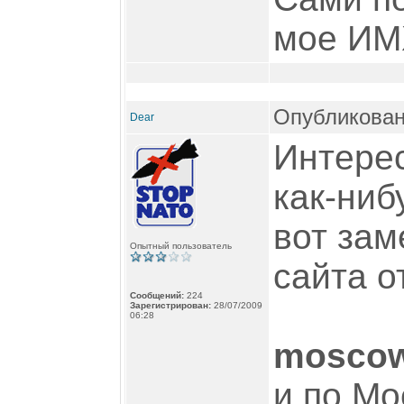
мое ИМ
Опубликован
Dear
Интерес
как-ниб
вот за
Опытный пользователь
сайта о
Сообщений:
224
Зарегистрирован:
28/07/2009
06:28
moscow
и по М