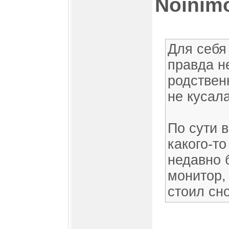
Noinim
Для себя
правда н
родствен
не кусал
По сути в
какого-т
недавно б
монитор, 
стоил сн