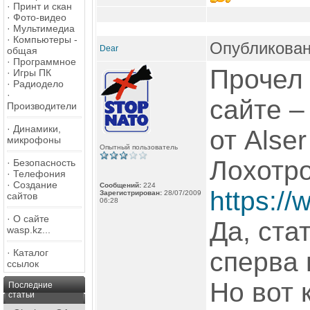
·
Принт и скан
·
Фото-видео
·
Мультимедиа
·
Компьютеры -
Опубликован
Dear
общая
·
Программное
Прочел
·
Игры ПК
·
Радиодело
·
сайте –
Производители
·
Динамики,
от Alse
микрофоны
Опытный пользователь
Лохотр
·
Безопасность
·
Телефония
·
Создание
Сообщений:
224
https://
Зарегистрирован:
28/07/2009
сайтов
06:28
·
О сайте
Да, ста
wasp.kz...
·
Каталог
сперва
ссылок
Но вот 
Последние
статьи