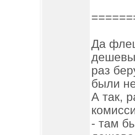
======
Да фле
дешевые
раз бер
были не
А так, р
комисс
- там б