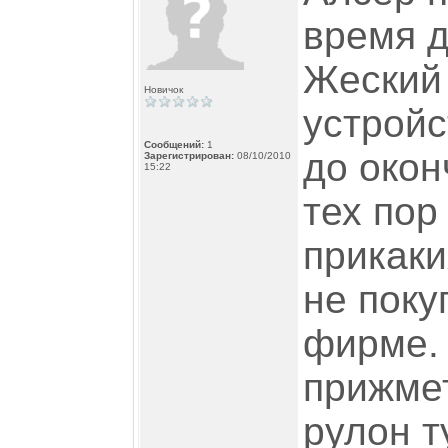
время д
Жеский 
Новичок
устройс
Сообщений:
1
до окон
Зарегистрирован:
08/10/2010
15:22
тех пор
прикаки
не поку
фирме.
прижме
рулон т