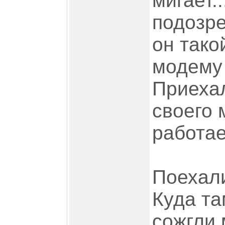
мигает.
подозре
он тако
модему 
Приехал
своего 
работае
Поехали
Куда та
сожгли 