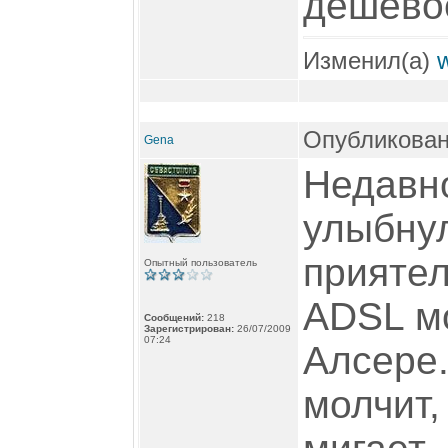
дешево
Изменил(а)
Опубликован
Gena
Недавн
улыбнул
приятел
Опытный пользователь
ADSL мо
Сообщений:
218
Зарегистрирован:
26/07/2009
07:24
Алсере.
молчит,