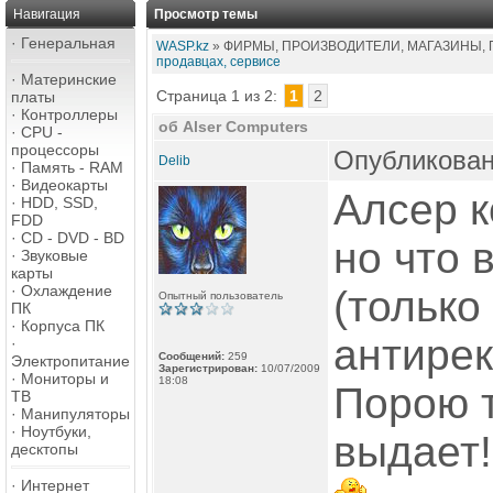
Навигация
Просмотр темы
·
Генеральная
WASP.kz
» ФИРМЫ, ПРОИЗВОДИТЕЛИ, МАГАЗИНЫ, 
продавцах, сервисе
·
Материнские
Страница 1 из 2:
1
2
платы
·
Контроллеры
об Alser Computers
·
CPU -
процессоры
Опубликован
Delib
·
Память - RAM
·
Видеокарты
Алсер к
·
HDD, SSD,
FDD
·
CD - DVD - BD
но что 
·
Звуковые
карты
·
Охлаждение
(только
Опытный пользователь
ПК
·
Корпуса ПК
антире
·
Сообщений:
259
Электропитание
Зарегистрирован:
10/07/2009
·
Мониторы и
18:08
Порою т
ТВ
·
Манипуляторы
·
Ноутбуки,
выдает!
десктопы
·
Интернет