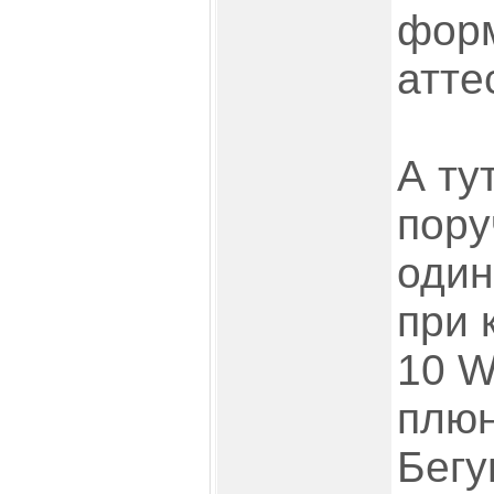
фор
аттес
А ту
пору
один
при 
10 W
плюн
Бегу