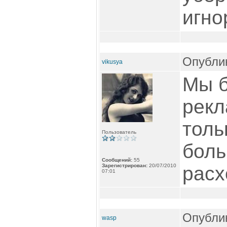
игно
Опублик
vikusya
Мы б
рекл
толь
Пользователь
бол
Сообщений:
55
Зарегистрирован:
20/07/2010
расх
07:01
Опублик
wasp