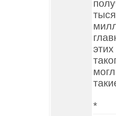
полу
тыся
милл
глав
этих
тако
могл
таки
*