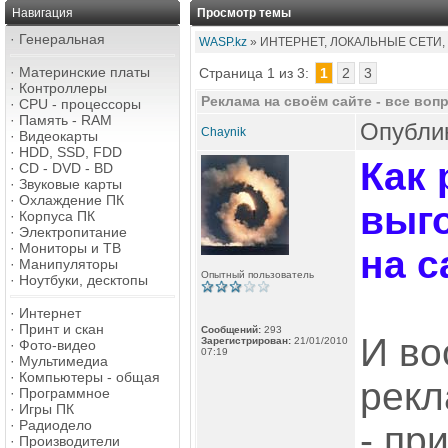
Навигация
Просмотр темы
·
Генеральная
WASP.kz
» ИНТЕРНЕТ, ЛОКАЛЬНЫЕ СЕТИ,
·
Материнские платы
Страница 1 из 3:
1
2
3
·
Контроллеры
Реклама на своём сайте - все во
·
CPU - процессоры
·
Память - RAM
Опублик
Chaynik
·
Видеокарты
·
HDD, SSD, FDD
Как 
·
CD - DVD - BD
·
Звуковые карты
·
Охлаждение ПК
выг
·
Корпуса ПК
·
Электропитание
·
Мониторы и ТВ
на с
·
Манипуляторы
Опытный пользователь
·
Ноутбуки, десктопы
·
Интернет
·
Принт и скан
Сообщений:
293
И во
Зарегистрирован:
21/01/2010
·
Фото-видео
07:19
·
Мультимедиа
·
Компьютеры - общая
рекл
·
Программное
·
Игры ПК
·
Радиодело
- пр
·
Производители