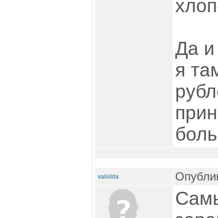
хлоп
Да и
я та
рубл
прин
боль
Опублик
valiolda
Самы