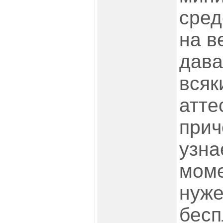
сред
на в
дава
всяк
атте
прич
узна
моме
нуже
бесп