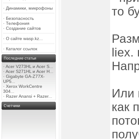
то б
·
Динамики, микрофоны
·
Безопасность
·
Телефония
·
Создание сайтов
Разм
·
О сайте wasp.kz...
liex.
·
Каталог ссылок
Последние статьи
Напр
·
Acer V273HL и Acer S...
·
Acer S271HL и Acer H...
·
Gigabyte GA-Z77X-
UP5...
·
Xerox WorkCentre
Или 
304...
·
Razer Anansi + Razer...
как 
Счетчики
пото
полу