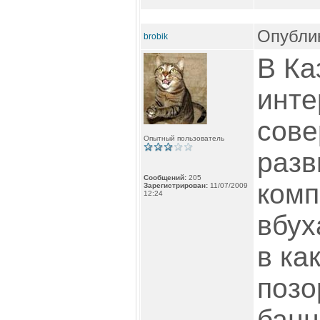
Опублик
brobik
В Ка
инте
сове
Опытный пользователь
разв
Сообщений:
205
комп
Зарегистрирован:
11/07/2009
12:24
вбух
в ка
позо
банн