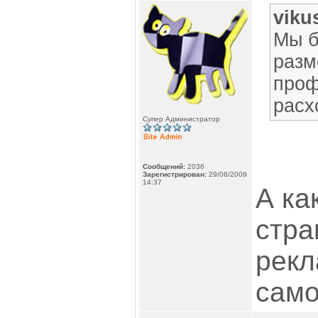
viku
Мы б
разм
про
расх
Супер Администратор
Сообщений:
2036
Зарегистрирован:
29/06/2009
14:37
А ка
стра
рекл
само