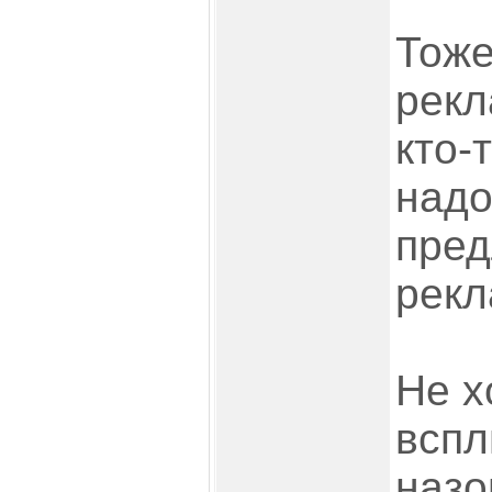
Тоже
рекл
кто-
надо
пред
рекл
Не х
вспл
назо