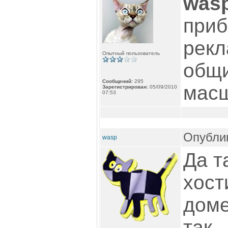
was
приб
рекл
Опытный пользователь
общи
Сообщений:
295
масш
Зарегистрирован:
05/09/2010
07:53
Опублик
wasp
Да т
хост
доме
так.