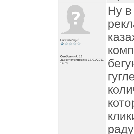
Ну в
рекл
каза
Начинающий
комп
Сообщений:
19
бегу
Зарегистрирован:
18/01/2011
14:59
гугл
коли
кото
клик
раду