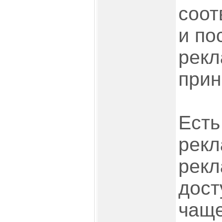
соот
и по
рекл
прин
Есть
рекл
рекл
дост
чаще