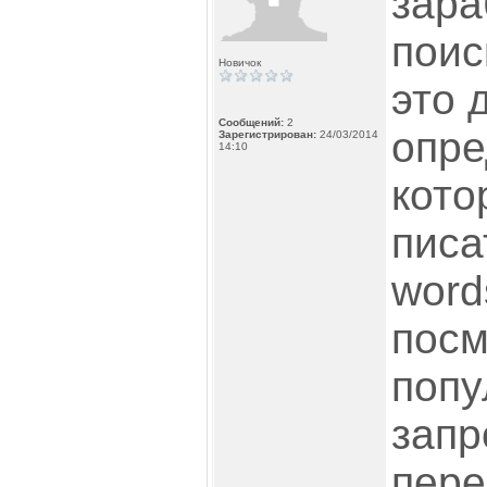
зара
поис
Новичок
это 
Сообщений:
2
опре
Зарегистрирован:
24/03/2014
14:10
кото
писа
word
посм
поп
запр
пере