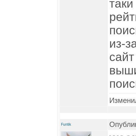
таки
рейт
поис
из-з
сайт
выш
поис
Измени
Опублик
Funtik