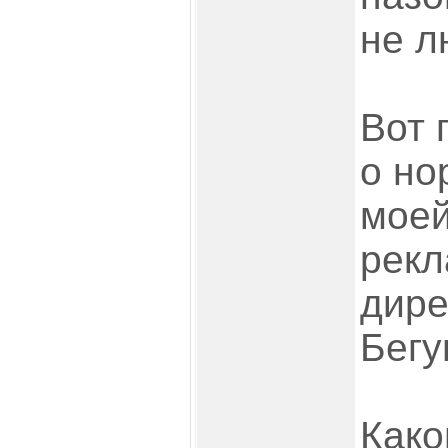
не л
Вот 
о но
моей
рекл
дире
Бегу
Како