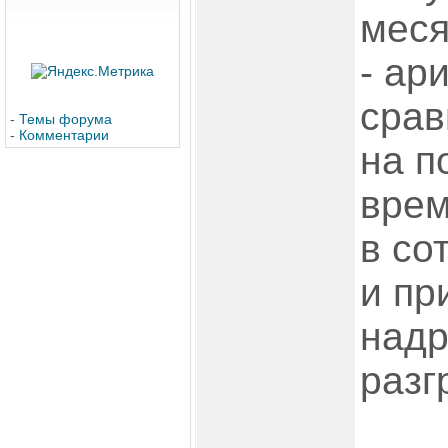
меся
- ар
срав
-
Темы форума
-
Комментарии
на п
врем
в со
и пр
надр
разг