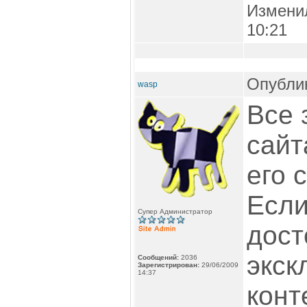
Измени
10:21
Опублик
wasp
Все 
сайт
его 
Если
Супер Администратор
дост
экск
Сообщений:
2036
Зарегистрирован:
29/06/2009
14:37
конт