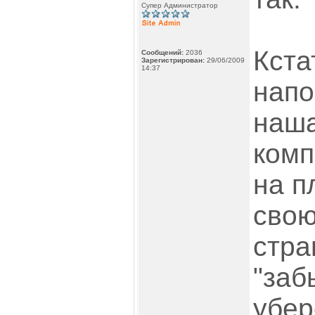
Супер Администратор
Кста
Сообщений:
2036
Зарегистрирован:
29/06/2009
14:37
напо
наша
комп
на п
свою
стра
"заб
убер