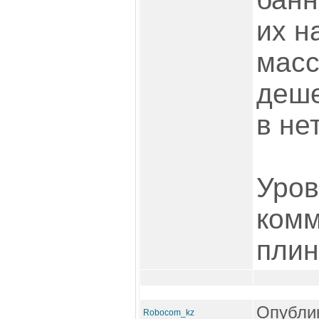
их н
масс
деше
в не
Уров
комм
плин
Опублик
Robocom_kz