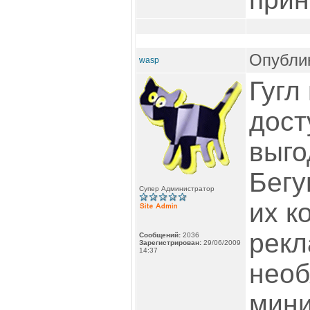
Опублик
wasp
Гугл
дост
выго
Бегу
Супер Администратор
их к
рекл
Сообщений:
2036
Зарегистрирован:
29/06/2009
14:37
нео
мини