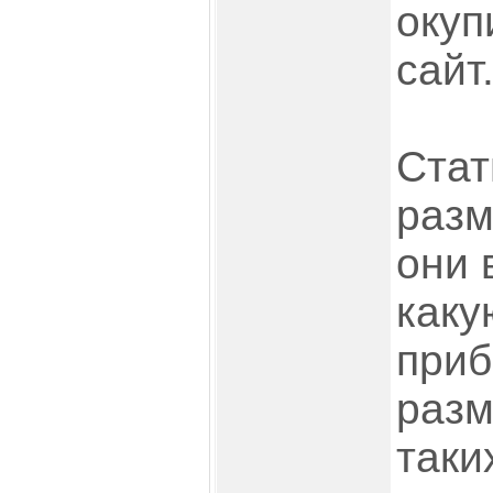
окуп
сайт.
Стать
разм
они 
каку
приб
разм
таки