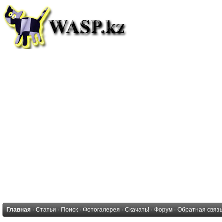
Главная
·
Статьи
·
Поиск
·
Фотогалерея
·
Скачать!
·
Форум
·
Обратная связ