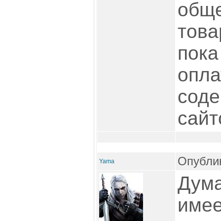
общ
това
пока
опла
соде
сайт
Опублик
Yama
Дума
имее