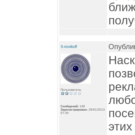
ближ
полу
Опублик
S-novikoff
Наск
позв
рекл
Пользователь
люб
Сообщений:
148
посе
Зарегистрирован:
28/01/2013
07:30
этих