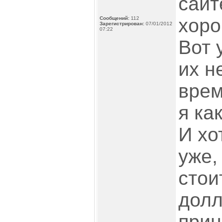
сайт
хоро
Сообщений:
112
Зарегистрирован:
07/01/2012
07:22
Вот 
их н
врем
я ка
И хо
уже,
стои
долл
прин