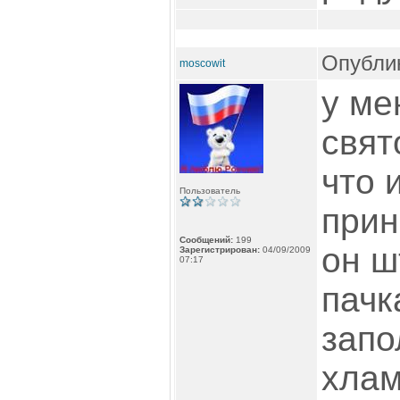
Опублик
moscowit
у ме
свят
что 
Пользователь
прин
Сообщений:
199
он ш
Зарегистрирован:
04/09/2009
07:17
пачк
запо
хлам