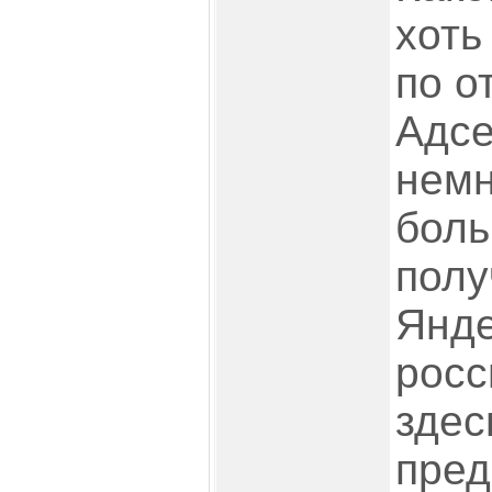
хоть
по о
Адсе
немн
боль
полу
Янде
росс
здес
пред