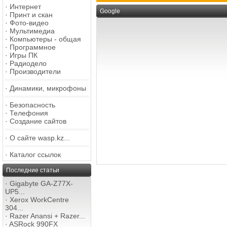
·
Интернет
Google
·
Принт и скан
·
Фото-видео
·
Мультимедиа
·
Компьютеры - общая
·
Программное
·
Игры ПК
·
Радиодело
·
Производители
·
Динамики, микрофоны
·
Безопасность
·
Телефония
·
Создание сайтов
·
О сайте wasp.kz...
·
Каталог ссылок
Последние статьи
·
Gigabyte GA-Z77X-
UP5...
·
Xerox WorkCentre
304...
·
Razer Anansi + Razer...
·
ASRock 990FX