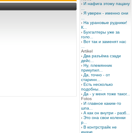
И нафига этому пацану
...
Я уверен - именно они
...
На урановые рудники!
К...
Бухгалтеры уже за
голо...
Вот так и заменят нас
...
Artikel
Два разъёма сзади
дейс...
Ну, племянник
прикупил...
Да, точно - от
старинн...
Есть несколько
подобны...
Да - у меня тоже таког...
Fotos
И главное каким-то
шпа...
А как он внутри - разб...
Это она свои коленки
р...
В контрстрайк не
иначе...