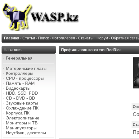
Главная
·
Статьи
·
Поиск
·
Фотогалерея
·
Скачать!
·
Форум
·
Обратная связ
Навигация
Профиль пользователя RedRice
·
Генеральная
·
Материнские платы
·
Контроллеры
·
CPU - процессоры
·
Память - RAM
·
Видеокарты
·
HDD, SSD, FDD
·
CD - DVD - BD
·
Звуковые карты
Оп
·
Охлаждение ПК
·
Корпуса ПК
Со
·
Электропитание
·
Мониторы и ТВ
Ст
·
Манипуляторы
Пр
·
Ноутбуки, десктопы