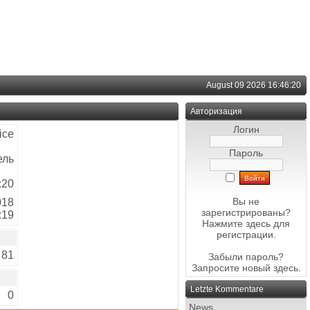
August 09 2026 16:46:20
Авторизация
Логин
ice
Пароль
ель
:20
Вы не
018
зарегистрированы?
:19
Нажмите здесь
для
регистрации.
81
Забыли пароль?
Запросите новый
здесь
.
Letzte Kommentare
0
News