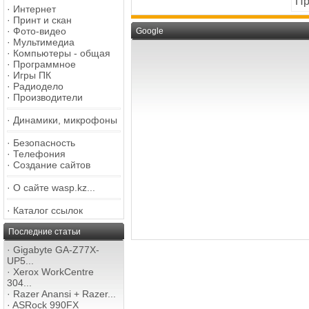
Пр
·
Интернет
·
Принт и скан
·
Фото-видео
Google
·
Мультимедиа
·
Компьютеры - общая
·
Программное
·
Игры ПК
·
Радиодело
·
Производители
·
Динамики, микрофоны
·
Безопасность
·
Телефония
·
Создание сайтов
·
О сайте wasp.kz...
·
Каталог ссылок
Последние статьи
·
Gigabyte GA-Z77X-
UP5...
·
Xerox WorkCentre
304...
·
Razer Anansi + Razer...
·
ASRock 990FX