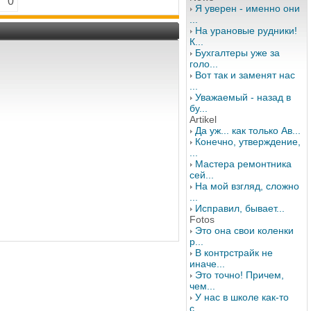
0
Я уверен - именно они
...
На урановые рудники!
К...
Бухгалтеры уже за
голо...
Вот так и заменят нас
...
Уважаемый - назад в
бу...
Artikel
Да уж... как только Ав...
Конечно, утверждение,
...
Мастера ремонтника
сей...
На мой взгляд, сложно
...
Исправил, бывает...
Fotos
Это она свои коленки
р...
В контрстрайк не
иначе...
Это точно! Причем,
чем...
У нас в школе как-то
с...