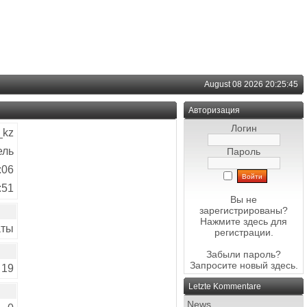
August 08 2026 20:25:45
Авторизация
Логин
_kz
ель
Пароль
:06
:51
Вы не
зарегистрированы?
Нажмите здесь
для
аты
регистрации.
Забыли пароль?
Запросите новый
здесь
.
19
Letzte Kommentare
News