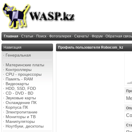
Главная
·
Статьи
·
Поиск
·
Фотогалерея
·
Скачать!
·
Форум
·
Обратная связ
Навигация
Профиль пользователя Robocom_kz
·
Генеральная
·
Материнские платы
·
Контроллеры
·
CPU - процессоры
·
Память - RAM
·
Видеокарты
·
HDD, SSD, FDD
Пр
·
CD - DVD - BD
·
Звуковые карты
Ме
·
Охлаждение ПК
·
Корпуса ПК
Оп
·
Электропитание
Со
·
Мониторы и ТВ
·
Манипуляторы
Ст
·
Ноутбуки, десктопы