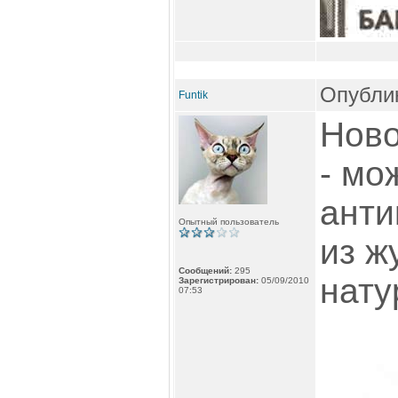
Опублик
Funtik
Ново
- мо
анти
Опытный пользователь
из ж
Сообщений:
295
нату
Зарегистрирован:
05/09/2010
07:53