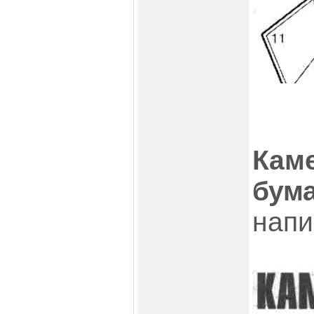
Кам
бума
напи