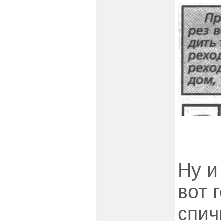
Ну и
вот 
спич