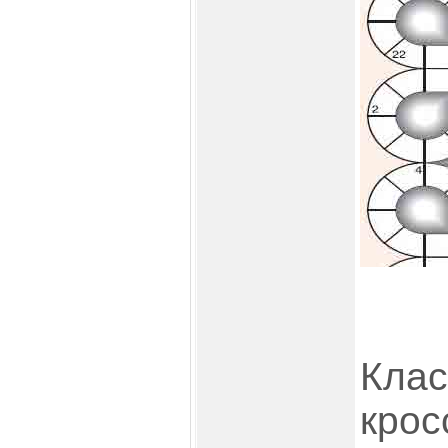
Клас
крос