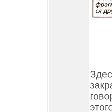
Здес
закр
гово
этог