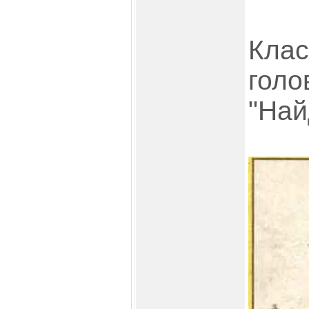
Клас
голо
"Най