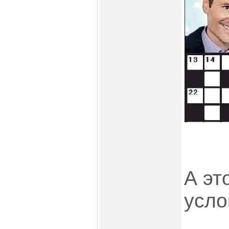
А эт
усло