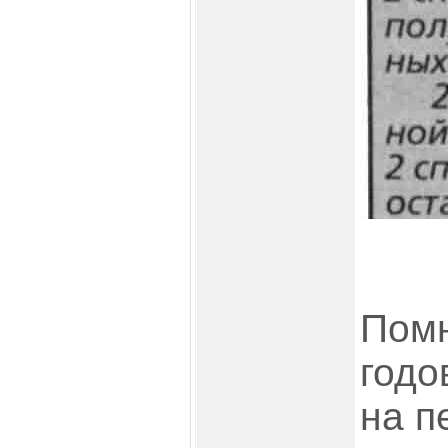
Помн
годо
на п