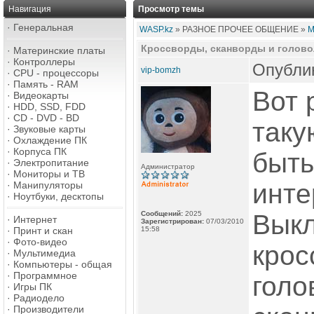
Навигация
Просмотр темы
·
Генеральная
WASP.kz
» РАЗНОЕ ПРОЧЕЕ ОБЩЕНИЕ »
М
Кроссворды, сканворды и голов
·
Материнские платы
·
Контроллеры
Опублик
vip-bomzh
·
CPU - процессоры
·
Память - RAM
Вот 
·
Видеокарты
·
HDD, SSD, FDD
·
CD - DVD - BD
таку
·
Звуковые карты
·
Охлаждение ПК
·
Корпуса ПК
быть
·
Электропитание
Администратор
·
Мониторы и ТВ
инте
·
Манипуляторы
·
Ноутбуки, десктопы
Сообщений:
2025
Вык
·
Интернет
Зарегистрирован:
07/03/2010
·
Принт и скан
15:58
·
Фото-видео
крос
·
Мультимедиа
·
Компьютеры - общая
·
Программное
голо
·
Игры ПК
·
Радиодело
·
Производители