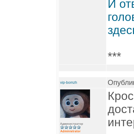
И от
голо
здес
***
Опублик
vip-bomzh
Крос
дост
инте
Администратор