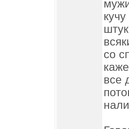
мужи
кучу
штук
всяк
со с
каже
все 
пото
нали