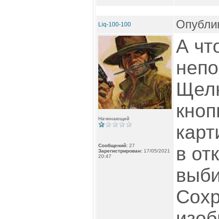
Опублик
Liq-100-100
А чт
непо
Щелк
кноп
Начинающий
карт
Сообщений:
27
в от
Зарегистрирован:
17/05/2021
20:47
выби
Сохр
изоб