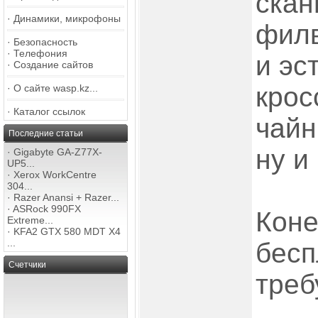
скан
·
Динамики, микрофоны
филв
·
Безопасность
·
Телефония
и эс
·
Создание сайтов
крос
·
О сайте wasp.kz...
·
Каталог ссылок
чайн
Последние статьи
ну и
·
Gigabyte GA-Z77X-
UP5...
·
Xerox WorkCentre
304...
·
Razer Anansi + Razer...
·
ASRock 990FX
Коне
Extreme...
·
KFA2 GTX 580 MDT X4
...
бесп
Счетчики
треб