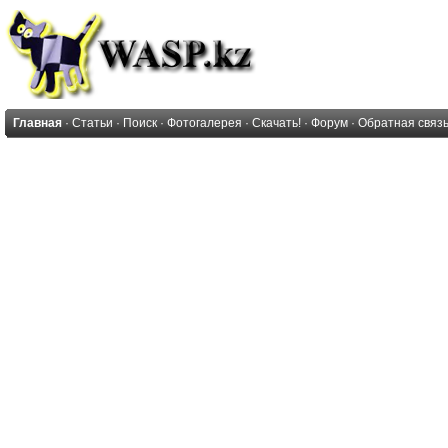
Главная
·
Статьи
·
Поиск
·
Фотогалерея
·
Скачать!
·
Форум
·
Обратная связ