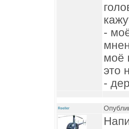
голо
кажу
- мо
мнен
моё 
это 
- де
Опублик
Reeller
Напи