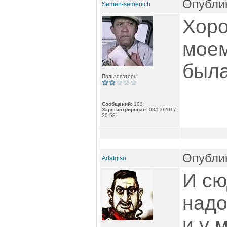
Опублик
Semen-semenich
Хоро
моем
была
Пользователь
Сообщений:
103
Зарегистрирован:
08/02/2017
20:58
Опублик
Adalgiso
И сю
надо
и у 