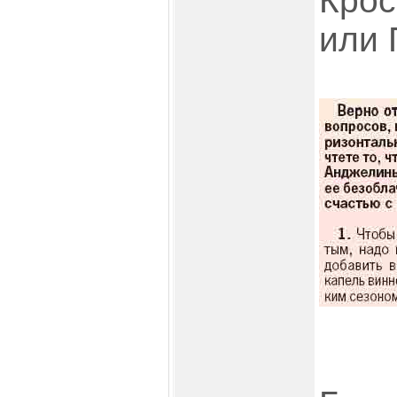
Кро
или 