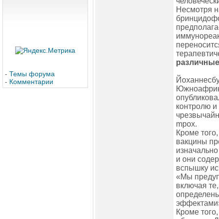
человечески
Несмотря н
бринцидофо
предполагае
иммунореакт
переноситс
терапевтич
различные
-
Темы форума
Йоханнесбу
-
Комментарии
Южноафрика
опубликова
контролю и
чрезвычайно
mpox.
Кроме того
вакцины пр
изначально
и они соде
вспышку ис
«Мы предуп
включая те
определены
эффектами»
Кроме того