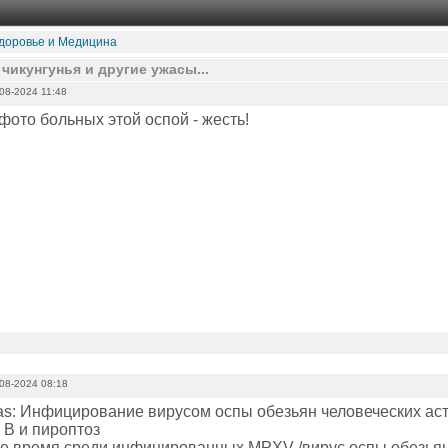
доровье и Медицина
чикунгунья и другие ужасы...
08-2024 11:48
фото больных этой оспой - жесть!
08-2024 08:18
nas: Инфицирование вирусом оспы обезьян человеческих а
 В и пироптоз
е время среди инфицированных MPXV /вирус оспы обезьян