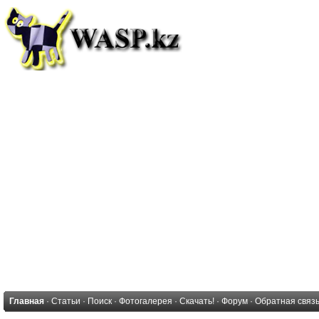
Главная
·
Статьи
·
Поиск
·
Фотогалерея
·
Скачать!
·
Форум
·
Обратная связ