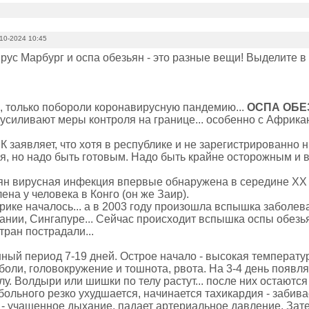
10-2024 10:45
рус Марбург и оспа обезьян - это разные вещи! Выделите в
, только побороли коронавирусную пандемию...
ОСПА ОБЕ
 усиливают меры контроля на границе... особенно с Африка
 заявляет, что хотя в республике и не зарегистрированно н
я, но надо быть готовым. Надо быть крайне осторожным и 
ян вирусная инфекция впервые обнаружена в середине ХХ в
на у человека в Конго (он же Заир).
рике началось... а в 2003 году произошла вспышка заболев
нии, Сингапуре... Сейчас происходит вспышка оспы обезьян
тран пострадали...
ный период 7-19 дней. Острое начало - высокая температур
ли, головокружение и тошнота, рвота. На 3-4 день появляе
лу. Волдыри или шишки по телу растут... после них остаются
ольного резко ухудшается, начинается тахикардия - забива
 - учащенное дыхание, падает артериальное давление. Зате