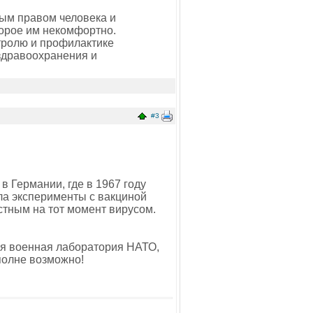
ым правом человека и
торое им некомфортно.
тролю и профилактике
здравоохранения и
#3
в Германии, где в 1967 году
ла эксперименты с вакциной
стным на тот момент вирусом.
ая военная лаборатория НАТО,
полне возможно!