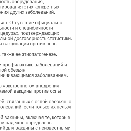
ность оборудования,
тирования этих конкретных
ния других заболеваний,
зьян. Отсутствие официально
ьности и специфичности
роцедурах, подтверждающих
льной достоверность статистики.
я вакцинации против оспы
 также ее этиопатогенезе.
и профилактике заболеваний и
пой обезьян.
раничивающимся заболеванием.
в «экстренного» внедрения
аемой вакцины против оспы
й, связанных с оспой обезьян, о
олеваний, если только их нельзя
 вакцины, включая те, которые
ыли надежно определены
ний для вакцины с неизвестными