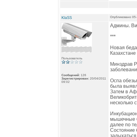
Опубликовано 05-
KlaSS
Админы. Ви
***
Новая беда
Казахстане
Пользователь
Минздрав РК
заболевани
Сообщений:
126
Зарегистрирован:
20/04/2011
Оспа обезь
09:02
была выявле
Затем в Аф
Великобрита
несколько с
Инкубацион
мышечные бо
далее по те
Состояние б
задыхаться