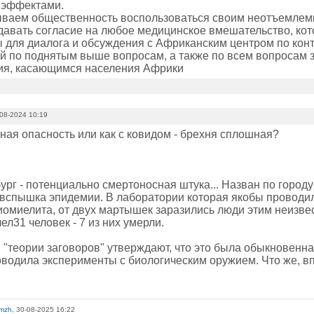
 эффектами.
ываем общественность воспользоваться своим неотъемлем
 давать согласие на любое медицинское вмешательство, ко
 для диалога и обсуждения с Африканским центром по кон
й по поднятым выше вопросам, а также по всем вопросам 
ия, касающимся населения Африки
08-2024 10:19
ная опасность или как с ковидом - брехня сплошная?
рг - потенциально смертоносная штука... Назван по городу 
вспышка эпидемии. В лаборатории которая якобы проводи
иомиелита, от двух мартышек заразились люди этим неизве
ел31 человек - 7 из них умерли.
 "теории заговоров" утверждают, что это была обыкновенн
оводила эксперименты с биологическим оружием. Что же, в
omzh
, 30-08-2025 16:22