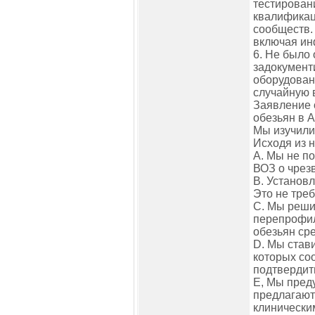
тестирован
квалификац
сообществ.
включая ин
6. Не было
задокумент
оборудован
случайную 
Заявление 
обезьян в 
Мы изучили
Исходя из 
A. Мы не п
ВОЗ о чрез
B. Установ
Это не тре
C. Мы реши
перепрофил
обезьян ср
D. Мы став
которых со
подтвердит
E, Мы пред
предлагают
клинически