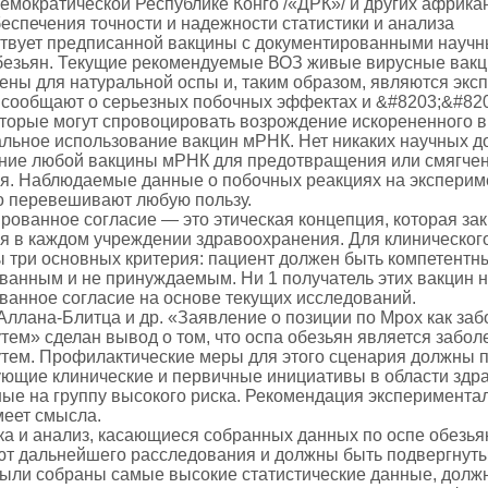
Демократической Республике Конго /«ДРК»/ и других африка
беспечения точности и надежности статистики и анализа
ствует предписанной вакцины с документированными научн
безьян. Текущие рекомендуемые ВОЗ живые вирусные вакц
ены для натуральной оспы и, таким образом, являются эк
b/ сообщают о серьезных побочных эффектах и &#8203;&#82
торые могут спровоцировать возрождение искорененного в
альное использование вакцин мРНК. Нет никаких научных 
ние любой вакцины мРНК для предотвращения или смягче
я. Наблюдаемые данные о побочных реакциях на экспери
о перевешивают любую пользу.
рованное согласие — это этическая концепция, которая за
я в каждом учреждении здравоохранения. Для клиническог
 три основных критерия: пациент должен быть компетентн
анным и не принуждаемым. Ни 1 получатель этих вакцин н
анное согласие на основе текущих исследований.
е Аллана-Блитца и др. «Заявление о позиции по Mpox как з
тем» сделан вывод о том, что оспа обезьян является заб
тем. Профилактические меры для этого сценария должны п
ующие клинические и первичные инициативы в области здр
ые на группу высокого риска. Рекомендация эксперимента
меет смысла.
ика и анализ, касающиеся собранных данных по оспе обезья
ют дальнейшего расследования и должны быть подвергнуты
были собраны самые высокие статистические данные, долж