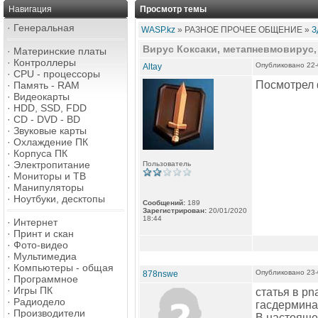
Навигация
Просмотр темы
·
Генеральная
WASP.kz
» РАЗНОЕ ПРОЧЕЕ ОБЩЕНИЕ »
З
Вирус Коксаки, метапневмовирус, 
·
Материнские платы
·
Контроллеры
Опубликовано 22-
Altay
·
CPU - процессоры
Посмотрел 
·
Память - RAM
·
Видеокарты
·
HDD, SSD, FDD
·
CD - DVD - BD
·
Звуковые карты
·
Охлаждение ПК
·
Корпуса ПК
·
Электропитание
Пользователь
·
Мониторы и ТВ
·
Манипуляторы
·
Ноутбуки, десктопы
Сообщений:
189
Зарегистрирован:
20/01/2020
18:44
·
Интернет
·
Принт и скан
·
Фото-видео
·
Мультимедиа
·
Компьютеры - общая
Опубликовано 23-
878nswe
·
Программное
·
Игры ПК
статья в p
·
Радиодело
гасдермина
·
Производители
В настояще