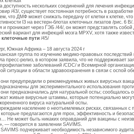
х клетках
а доступность нескольких соединений для лечения инфекц
вир /43/, существует постоянная потребность в разработк
м, что ДМФ может снижать передачу от клетки к клетке, чт
ивности I3 на вестерн-блотах клеточных лизатов /рис. 6 B
я и проникает через ГЭБ /44/, он может представлять собо
еский вариант для инфекций мозга MPXV, хотя также извест
 клеточные пути
/45/
рг, Южная Африка – 18 августа 2024 г
нская группа по изучению медико-правовых последствий 
ла пресс-релиз, в котором заявила, что не поддерживает з
 профилактике заболеваний /CDC/ и Всемирной организаци
й ситуации в области здравоохранения в связи с оспой обе
, они предупредили о рекомендуемых живых вирусных вакц
едназначены для экспериментального использования проти
 они предназначались для натуральной оспы; сообщалось 
ржат живые вирусные штаммы, которые потенциально могу
корененного вируса натуральной оспы.
реждаем население о неотъемлемых рисках, связанных с 
, которые предлагаются для mpox, эффективность и безопа
… Не может быть никаких оправданий для вакцины с неи
, — говорится в заявлении SAVIMS.
, SAVIMS подчеркивает необходимость независимого аудита