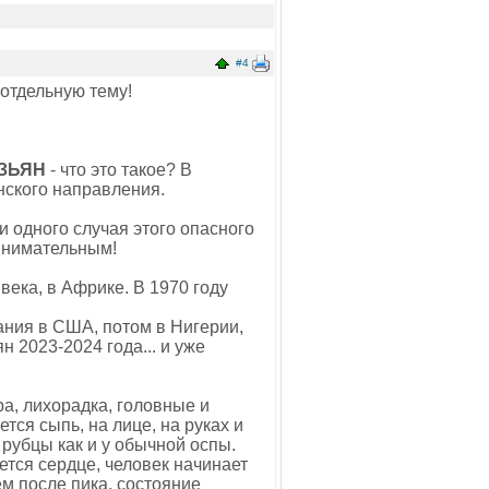
#4
 отдельную тему!
ЗЬЯН
- что это такое? В
нского направления.
и одного случая этого опасного
внимательным!
ека, в Африке. В 1970 году
ания в США, потом в Нигерии,
 2023-2024 года... и уже
а, лихорадка, головные и
тся сыпь, на лице, на руках и
 рубцы как и у обычной оспы.
ется сердце, человек начинает
м после пика, состояние