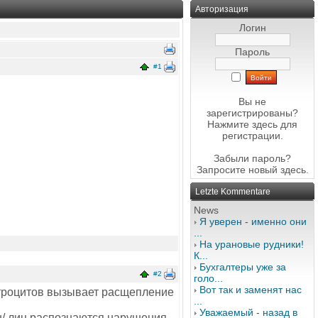
Авторизация
Логин
Пароль
#1
Вы не
зарегистрированы?
Нажмите здесь
для
регистрации.
Забыли пароль?
Запросите новый
здесь
.
Letzte Kommentare
News
Я уверен - именно они
...
На урановые рудники!
К...
Бухгалтеры уже за
#2
голо...
Вот так и заменят нас
строцитов вызывает расщепление
...
Уважаемый - назад в
/ лиц распознаются нарушения