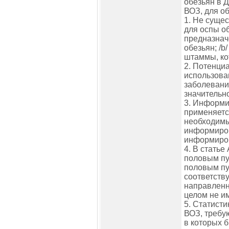
обезьян в 
ВОЗ, для о
1. Не суще
для оспы о
предназнач
обезьян; /
штаммы, ко
2. Потенци
использова
заболевани
значительн
3. Информи
применяетс
необходимы
информиров
информиров
4. В стать
половым пу
половым пу
соответств
направленн
целом не и
5. Статист
ВОЗ, требу
в которых 