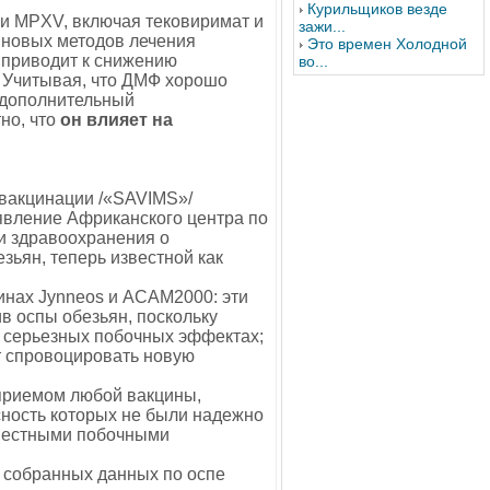
Курильщиков везде
ии MPXV, включая тековиримат и
зажи...
е новых методов лечения
Это времен Холодной
о приводит к снижению
во...
/. Учитывая, что ДМФ хорошо
й дополнительный
но, что
он влияет на
вакцинации /«SAVIMS»/
аявление Африканского центра по
и здравоохранения о
зьян, теперь известной как
инах Jynneos и ACAM2000: эти
в оспы обезьян, поскольку
о серьезных побочных эффектах;
т спровоцировать новую
приемом любой вакцины,
сность которых не были надежно
звестными побочными
 собранных данных по оспе