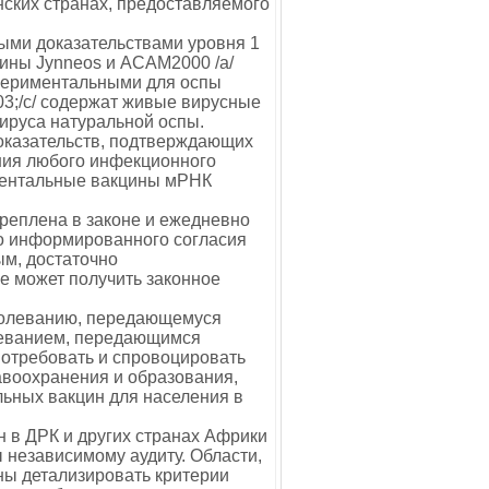
нских странах, предоставляемого
ыми доказательствами уровня 1
ины Jynneos и ACAM2000 /a/
спериментальными для оспы
03;/c/ содержат живые вирусные
ируса натуральной оспы.
доказательств, подтверждающих
ния любого инфекционного
ментальные вакцины мРНК
креплена в законе и ежедневно
о информированного согласия
ым, достаточно
е может получить законное
аболеванию, передающемуся
олеванием, передающимся
отребовать и спровоцировать
авоохранения и образования,
льных вакцин для населения в
н в ДРК и других странах Африки
 независимому аудиту. Области,
ны детализировать критерии