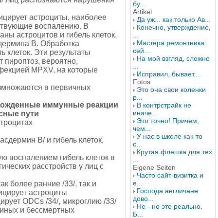
бу...
Artikel
цирует астроциты, наиболее
Да уж... как только Ав...
бствующие воспалению. В
Конечно, утверждение,
ы астроцитов и гибель клеток,
...
Мастера ремонтника
сдермина B. Обработка
сей...
 клеток. Эти результаты
На мой взгляд, сложно
 пироптоз, вероятно,
...
фекцией MPXV, на которые
Исправил, бывает...
Fotos
змножаются в первичных
Это она свои коленки
р...
рожденные иммунные реакции
В контрстрайк не
иначе...
сные пути
Это точно! Причем,
строцитах
чем...
У нас в школе как-то
дермин B/ и гибель клеток,
с...
Крутая флешка для тех
ю воспалением гибель клеток в
...
ических расстройств у лиц с
Eigene Seiten
Часто сайт-визитка и
е...
 более ранние /33/, так и
Господа англичане
ицирует астроциты
дово...
рует ODCs /34/, микроглию /33/
Не - но это реально.
шиных и бессмертных
Б...