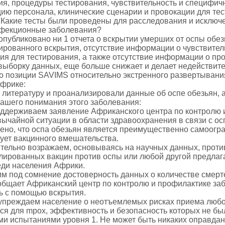
ия, процедуры тестирования, чувствительность и специфич
ию персонала, клинические сценарии и провокации для тес
 Какие тесты были проведены для расследования и исключе
фекционные заболевания?
 опубликовано ни 1 отчета о вскрытии умерших от оспы обе
ированного вскрытия, отсутствие информации о чувствител
ия для тестирования, а также отсутствие информации о п
выборку данных, еще больше снижает и делает недействите
о позиции SAVIMS относительно экстренного развертывани
Африке:
 литературу и проанализировали данные об оспе обезьян, а
нашего понимания этого заболевания:
оддерживаем заявление Африканского центра по контролю 
вычайной ситуации в области здравоохранения в связи с ос
лено, что оспа обезьян является преимущественно самоог
бует вакцинного вмешательства.
тельно возражаем, основываясь на научных данных, проти
ированных вакцин против оспы или любой другой предлаг
еди населения Африки.
им под сомнение достоверность данных о количестве смерте
общает Африканский центр по контролю и профилактике заб
ь с помощью вскрытия.
упреждаем население о неотъемлемых рисках приема любой
ся для mpox, эффективность и безопасность которых не б
ми испытаниями уровня 1. Не может быть никаких оправда