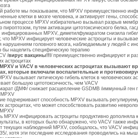
мозга
й работе мы показываем, что MPXV преимущественно инфи
ненные клетки в мозге человека, и активирует гены, спосо
ьном процессе MPXV избирательно вызывал разрыв мембран
 пироптозом, путем активации цитотоксического белка, га
, инфицированных MPXV, диметилфумаратом снизила гибель
, что MPXV инфицирует человеческие астроциты и вызывает
я нарушениям головного мозга, наблюдаемым у людей с ин
 бы нацелить специфическую терапию
CV /
вирус вакцины!!!
/ преимущественно инфицируют и ра
их астроцитах
MPXV и VACV в человеческих астроцитах вызывают в
тах, которые включали воспалительные и противовиру
PXV вызывает литическую гибель клеток в человеческих а
ает большую цитотоксичность, чем VACV
арат /ДМФ/ снижает расщепление GSDMB /иммунный ген гас
 MPXV
ие подчеркивают способность MPXV вызывать регулируему
х астроцитах, что может способствовать развитию невролог
 MPXV
ь MPXV инфицировать астроциты продуктивно дополняла как
зультаты, в которых было обнаружено, что VACV также инф
от текущих наблюдений MPXV, сообщалось, что VACV инфици
/35/, хотя эти последние исследования проводились на мы