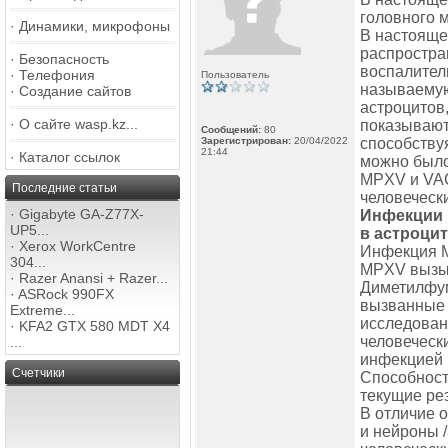
головного 
·
Динамики, микрофоны
В настояще
распростра
·
Безопасность
воспалител
·
Телефония
Пользователь
называемую
·
Создание сайтов
астроцитов
·
О сайте wasp.kz...
показывают
Сообщений:
80
Зарегистрирован:
20/04/2022
способству
21:44
·
Каталог ссылок
можно было
MPXV и VA
Последние статьи
человеческ
·
Gigabyte GA-Z77X-
Инфекции 
UP5...
в астроци
·
Xerox WorkCentre
Инфекция M
304...
MPXV вызыв
·
Razer Anansi + Razer...
Диметилфум
·
ASRock 990FX
вызванные
Extreme...
исследован
·
KFA2 GTX 580 MDT X4
человечески
...
инфекцией
Счетчики
Способност
текущие ре
В отличие 
и нейроны 