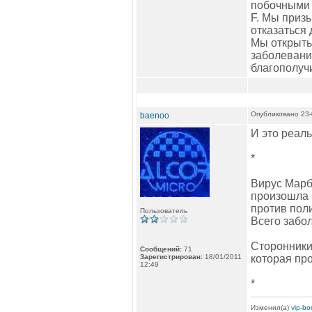
побочными
F. Мы приз
отказаться
Мы открыты
заболевани
благополуч
Опубликовано 23-
baenoo
И это реаль
*
Вирус Марбу
произошла 
против пол
Пользователь
Всего забол
Сторонники
Сообщений:
71
Зарегистрирован:
18/01/2011
которая пр
12:49
*
Изменил(а)
vip-b