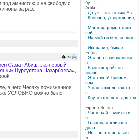
бу...
м под амнистию и на свободу с
Artikel
ллионы за раз...
Да уж... как только Ав...
Конечно, утверждение,
...
Мастера ремонтника
сей...
На мой взгляд, сложно
...
Исправил, бывает...
Fotos
#2
Это она свои коленки
р...
рен Самат Абиш, экс-первый
В контрстрайк не
мянник Нурсултана Назарбаева»
,
иначе...
book.
Это точно! Причем,
чем...
лё, а чего Челаху пожизненное
У нас в школе как-то
с...
ь тоже УСЛОВНО можно было
Крутая флешка для тех
...
Eigene Seiten
Часто сайт-визитка и
е...
Господа англичане
дово...
Не - но это реально.
Б...