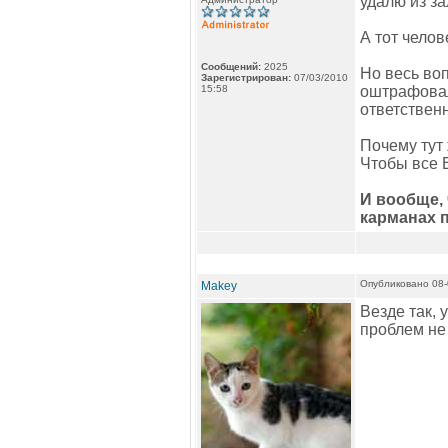
удалю из за
А тот челов
Сообщений:
2025
Но весь воп
Зарегистрирован:
07/03/2010
15:58
оштрафовал
ответственн
Почему тут
Чтобы все 
И вообще, 
карманах 
Опубликовано 08-
Makey
Везде так, 
проблем не 