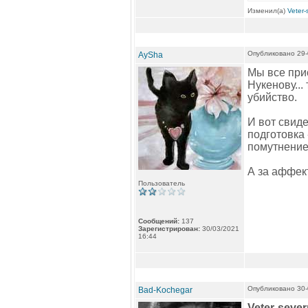
Изменил(а)
Veter-
Опубликовано 29-
AySha
Мы все при
Нукенову...
убийство.
И вот свиде
подготовка 
помутнение 
А за аффект
Пользователь
Сообщений:
137
Зарегистрирован:
30/03/2021
16:44
Опубликовано 30-
Bad-Kochegar
Veter-seve