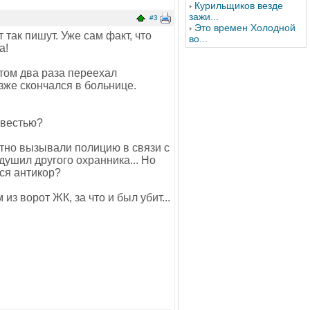
Курильщиков везде
зажи...
#3
Это времен Холодной
т так пишут. Уже сам факт, что
во...
а!
том два раза переехал
зже скончался в больнице.
совестью?
атно вызывали полицию в связи с
 душил другого охранника... Но
тся антикор?
з ворот ЖК, за что и был убит...