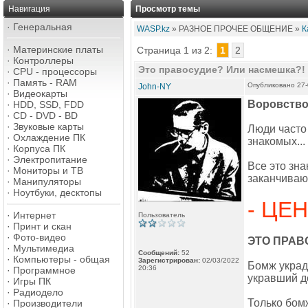
Навигация
Просмотр темы
·
Генеральная
WASP.kz
» РАЗНОЕ ПРОЧЕЕ ОБЩЕНИЕ »
К
·
Материнские платы
Страница 1 из 2:
1
2
·
Контроллеры
Это правосудие? Или насмешка?!
·
CPU - процессоры
·
Память - RAM
Опубликовано 27-
John-NY
·
Видеокарты
Воровство 
·
HDD, SSD, FDD
·
CD - DVD - BD
·
Звуковые карты
Люди часто 
·
Охлаждение ПК
знакомых...
·
Корпуса ПК
·
Электропитание
Все это зна
·
Мониторы и ТВ
заканчиваю
·
Манипуляторы
·
Ноутбуки, десктопы
- ЦЕН
·
Интернет
Пользователь
·
Принт и скан
·
Фото-видео
ЭТО ПРАВ
·
Мультимедиа
Сообщений:
52
·
Компьютеры - общая
Зарегистрирован:
02/03/2022
Бомж украде
20:36
·
Программное
укравший де
·
Игры ПК
·
Радиодело
Только бомж
·
Производители