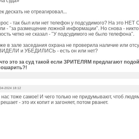
ла суда»
ек дескать не отреагировал...
рос - так был или нет телефон у подсудимого? На это НЕТ 
и - "за размещение ложной информации". Но снова - никто 
ость четко не сказал - "У подсудимого не было телефона".
 же в зале заседания охрана не проверила наличие или отс
ВИДЕЛИ и УБЕДИЛИСЬ - есть он или нет?
что это за суд такой если ЗРИТЕЛЯМ предлагают подой
пошарить?!
04-2024 18:12
у нас тоже самое! И чего только не придумывают, чтоб людям 
решает - это их копит и загоняет, потом рванет.