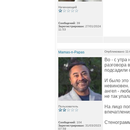
Начинающий
Сообщений:
39
Зарегистрирован:
27/01/2024
11:53
Опубликовано 11-
Mamas-n-Papas
Во - с утр
разговора 
подсадили с
И было это 
невиновен. 
ангел - люб
не так упала
На лицо п
Пользователь
впечатления
Стенограмм
Сообщений:
104
Зарегистрирован:
31/03/2023
07:59