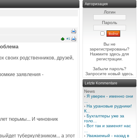
Авторизация
Логин
Пароль
#1
Вы не
роблема
зарегистрированы?
Нажмите здесь
для
рх своих родственников, друзей,
регистрации.
Забыли пароль?
Запросите новый
здесь
.
громкие заявления -
Letzte Kommentare
News
Я уверен - именно они
...
На урановые рудники!
К...
Бухгалтеры уже за
лет тюрьмы... И чиновник
голо...
Вот так и заменят нас
...
выйдет туберкулёзником... а этот
Уважаемый - назад в