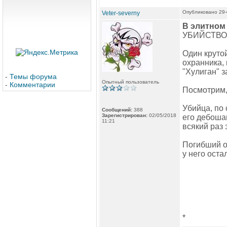
Опубликовано 29-
Veter-severny
В элитном
УБИЙСТВО 
Один круто
охранника, 
"Хулиган" з
-
Темы форума
Опытный пользователь
-
Комментарии
Посмотрим, 
Убийца, по
Сообщений:
388
Зарегистрирован:
02/05/2018
его дебошам
11:21
всякий раз 
Погибший ох
у него оста
*