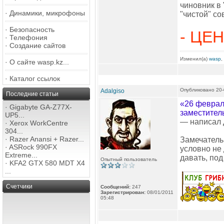
чиновник в
·
Динамики, микрофоны
"чистой" со
·
Безопасность
- ЦЕН
·
Телефония
·
Создание сайтов
Изменил(а)
wasp
,
·
О сайте wasp.kz...
·
Каталог ссылок
Опубликовано 20-
Adalgiso
Последние статьи
«26 феврал
·
Gigabyte GA-Z77X-
заместител
UP5...
— написал 
·
Xerox WorkCentre
304...
·
Razer Anansi + Razer...
Замечатель
·
ASRock 990FX
условно не
Extreme...
давать, под
Опытный пользователь
·
KFA2 GTX 580 MDT X4
...
Счетчики
Сообщений:
247
Зарегистрирован:
08/01/2011
05:48