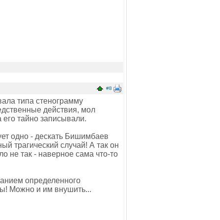
#8
овала типа стенограмму
едственные действия, мол
а его тайно записывали.
дует одно - дескать Бишимбаев
ый трагический случай! А так он
шло не так - наверное сама что-то
анием определенного
ы! Можно и им внушить...