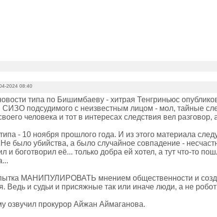
04-2024 08:40
а новости типа по Бишимбаеву - хитрая Тенгриньюс опублик
в СИЗО подсудимого с неизвестным лицом - мол, тайные сл
воего человека и тот в интересах следствия вел разговор, 
типа - 10 ноября прошлого года. И из этого материала сле
Не было убийства, а было случайное совпадение - несчастн
ил и боготворил её... только добра ей хотел, а тут что-то по
...
опытка МАНИПУЛИРОВАТЬ мнением общественности и созд
. Ведь и судьи и присяжные так или иначе люди, а не робот
у озвучил прокурор Айжан Аймаганова.