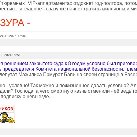
 "тюремных" VIP-аппартаментах отдохнет год-полтора, пото
вестью... и главное - сразу же начнет тратить миллионы и ми
ЗУРА -
 24-12-2025 17:34
03-2024 09:51
я решением закрытого суда к 8 годам условно был пригово
ь председателя Комитета национальной безопасности, пле
депутат Мажилиса Ермурат Бапи на своей странице в Face
но - условно! Так можно и пожизненное давать условно? Ал
 дали? Господа, а чего смертную казнь отменили - её вед
 подписку о невыезде...