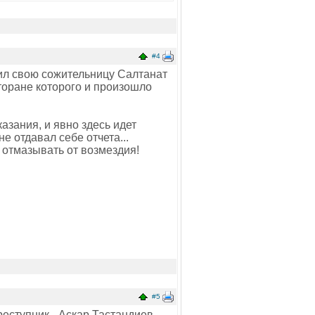
#4
ил свою сожительницу Салтанат
торане которого и произошло
азания, и явно здесь идет
е отдавал себе отчета...
е отмазывать от возмездия!
#5
еступник - Аскар Тастандиев.