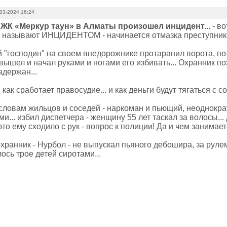
03-2024 16:24
 ЖК «Меркур таун» в Алматы произошел инцидент...
- во
называют ИНЦИДЕНТОМ - начинается отмазка преступник
й "господин" на своем внедорожнике протаранил ворота, по
вышел и начал руками и ногами его избивать... Охранник по
адержан...
как сработает правосудие... и как деньги будут тягаться с 
 словам жильцов и соседей - наркоман и пьющий, неоднокр
и... избил диспетчера - женщину 55 лет таскал за волосы...
это ему сходило с рук - вопрос к полиции! Да и чем занимае
ранник - Нурбол - не выпускал пьяного дебошира, за рулем и
лось трое детей сиротами...