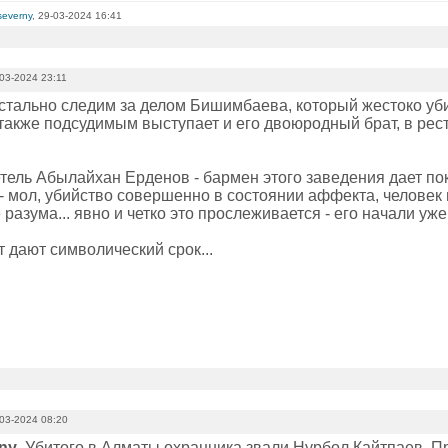
severny
, 29-03-2024 16:41
03-2024 23:11
стально следим за делом Бишимбаева, который жестоко уб
 также подсудимым выступает и его двоюродный брат, в рес
тель Абылайхан Ерденов - бармен этого заведения дает пок
- мол, убийство совершенно в состоянии аффекта, человек н
разума... явно и четко это прослеживается - его начали уж
 дают символический срок...
03-2024 08:20
rny
, Убитого в Алматы охранника звали Нурбол Кайтпаев. Пр