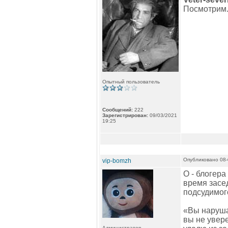
Посмотрим..
Опытный пользователь
Сообщений:
222
Зарегистрирован:
09/03/2021
19:25
Опубликовано 08-
vip-bomzh
О - блогера
время засе
подсудимого
«Вы наруша
вы не увере
Администратор