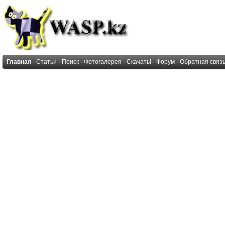
Главная
·
Статьи
·
Поиск
·
Фотогалерея
·
Скачать!
·
Форум
·
Обратная связ