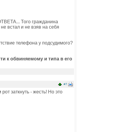
ОТВЕТА... Того гражданина
не встал и не взяв на себя
утствие телефона у подсудимого?
ти к обвиняемому и типа в его
#7
рот заткнуть - жесть! Но это