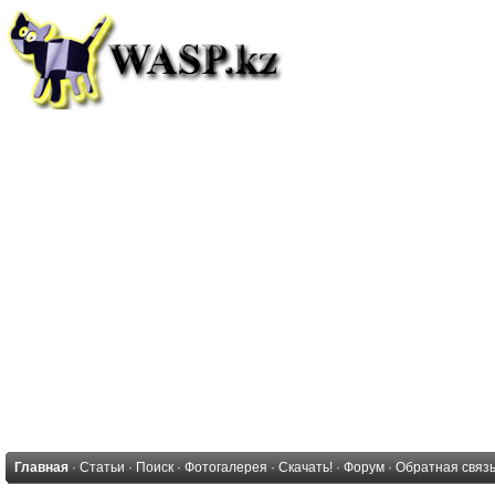
Главная
·
Статьи
·
Поиск
·
Фотогалерея
·
Скачать!
·
Форум
·
Обратная связ