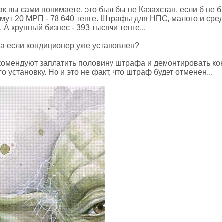
к вы сами понимаете, это был бы не Казахстан, если б не б
мут 20 МРП - 78 640 тенге. Штрафы для НПО, малого и средн
. А крупный бизнес - 393 тысячи тенге...
 а если кондиционер уже установлен?
омендуют заплатить половину штрафа и демонтировать ко
го установку. Но и это не факт, что штраф будет отменен...