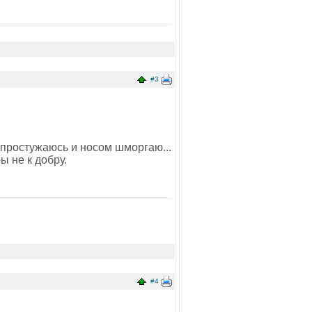
#3
 простужаюсь и носом шморгаю...
ы не к добру.
#4