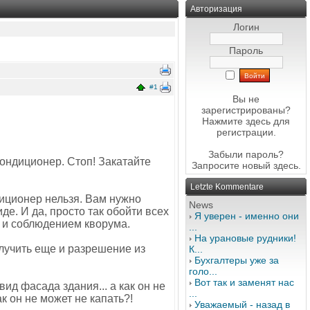
Авторизация
Логин
Пароль
#1
Вы не
зарегистрированы?
Нажмите здесь
для
регистрации.
Забыли пароль?
кондиционер. Стоп! Закатайте
Запросите новый
здесь
.
Letzte Kommentare
диционер нельзя. Вам нужно
News
де. И да, просто так обойти всех
Я уверен - именно они
, и соблюдением кворума.
...
На урановые рудники!
олучить еще и разрешение из
К...
Бухгалтеры уже за
голо...
Вот так и заменят нас
д фасада здания... а как он не
...
к он не может не капать?!
Уважаемый - назад в