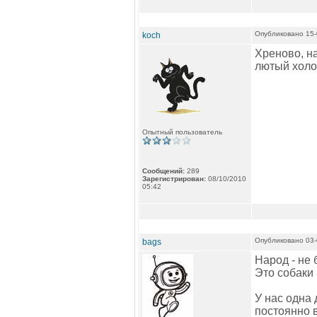
Опубликовано 15-
koch
Хреново, на
лютый холод
Опытный пользователь
Сообщений:
289
Зарегистрирован:
08/10/2010
05:42
Опубликовано 03-
bags
Народ - не 
Это собаки 
У нас одна
постоянно в