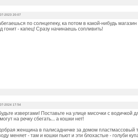
07-2023 20:07
бегаешься по солнцепеку, ка потом в какой-нибудь магазин
 гонит - капец! Сразу начинаешь сопливить!
07-2024 17:54
будьте извергами! Поставьте на улице мисочки с водичкой дл
могут на речку сбегать... а кошки нет!
 добрая женщина в палисадничке за домом пластмассовый т
оду меняет - там и кошки пьют и эти блохастые - голуби куп