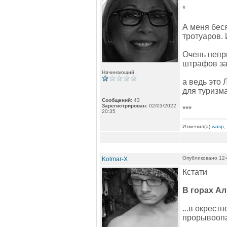
*
А меня бес
тротуаров. 
Очень непр
штрафов за
Начинающий
а ведь это
для туризм
Сообщений:
43
Зарегистрирован:
02/03/2022
***
20:35
Изменил(а)
wasp
,
Опубликовано 12-
Kolmar-X
Кстати
В горах А
...в окрест
прорывоопа