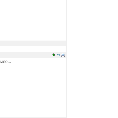
#6
ыло...