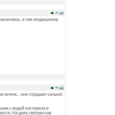
#7
 заскочишь, а там кондиционер
#8
я котеек... они страдают сильно!
азик с водой поставила и
аются. На днях смотрел как