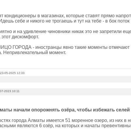
ят кондиционеры в магазинах, которые ставят прямо напр
Идешь себе и никого не трогаешь и тут на тебе - в бок поток
иятно и на удивление чиновники никак это не запретили ещ
 этот дискомфорт.
 ЛИЦО ГОРОДА - иностранцы явно такие моменты отмечают 
а. Непривлекательный момент.
 23-05-2025 12:33
07-2023 10:11
лматы начали опорожнять озёра, чтобы избежать селей
ностях города Алматы имеется 51 моренное озеро, из них в
сными являются 6 озёр, на которых и начаты превентивны