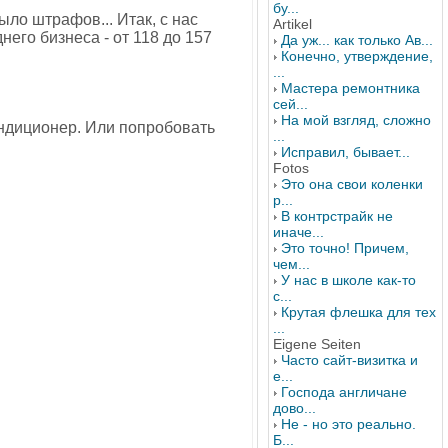
бу...
ыло штрафов... Итак, с нас
Artikel
его бизнеса - от 118 до 157
Да уж... как только Ав...
Конечно, утверждение,
...
Мастера ремонтника
сей...
На мой взгляд, сложно
ндиционер. Или попробовать
...
Исправил, бывает...
Fotos
Это она свои коленки
р...
В контрстрайк не
иначе...
Это точно! Причем,
чем...
У нас в школе как-то
с...
Крутая флешка для тех
...
Eigene Seiten
Часто сайт-визитка и
е...
Господа англичане
дово...
Не - но это реально.
Б...