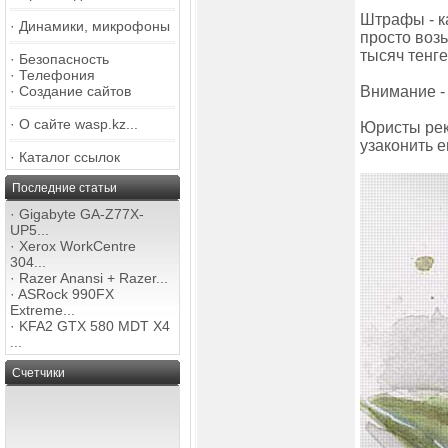
Штрафы - ка
·
Динамики, микрофоны
просто возь
тысяч тенге
·
Безопасность
·
Телефония
·
Создание сайтов
Внимание -
·
О сайте wasp.kz...
Юристы рек
узаконить е
·
Каталог ссылок
Последние статьи
·
Gigabyte GA-Z77X-
UP5...
·
Xerox WorkCentre
304...
·
Razer Anansi + Razer...
·
ASRock 990FX
Extreme...
·
KFA2 GTX 580 MDT X4
...
Счетчики