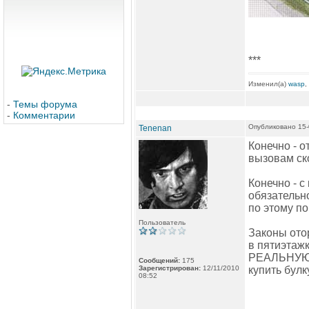
***
Изменил(а)
wasp
,
-
Темы форума
-
Комментарии
Опубликовано 15-
Tenenan
Конечно - о
вызовам ск
Конечно - с
обязательно
по этому по
Пользователь
Законы ото
в пятиэтажк
РЕАЛЬНУЮ Ж
Сообщений:
175
Зарегистрирован:
12/11/2010
купить булку
08:52