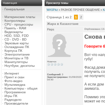
Навигация
Просмотр темы
·
Генеральная
WASP.kz
» РАЗНОЕ ПРОЧЕЕ ОБЩЕНИЕ »
К
·
Материнские платы
Страница 1 из 2:
1
2
·
Контроллеры
Жара в Казахстане
·
CPU - процессоры
·
Память - RAM
Опубликовано 13-
Fleps
·
Видеокарты
Снова 
·
HDD, SSD, FDD
·
CD - DVD - BD
·
Звуковые карты
Говорите 
·
Охлаждение ПК
·
Корпуса ПК
·
Электропитание
Вот что нап
·
Мониторы и ТВ
губу!
·
Манипуляторы
Новичок
·
Ноутбуки, десктопы
Фасад дома 
получить со
·
Интернет
Сообщений:
3
не получит
·
Принт и скан
Зарегистрирован:
01/09/2020
04:40
·
Фото-видео
А если дом
·
Мультимедиа
·
Компьютеры - общая
акимата.
·
Программное
·
Игры ПК
Помимо этог
·
Радиодело
может не по
·
Производители