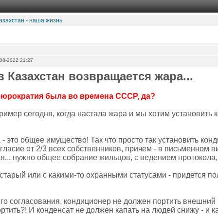
азахстан - наша жизнь
08-2022 21:27
в Казахстан возвращается жара...
бюрократия была во времена СССР, да?
ример сегодня, когда настала жара и мы хотим установить 
- это общее имущество! Так что просто так установить кон
гласие от 2/3 всех собственников, причем - в письменном ви
ся... нужно общее собрание жильцов, с ведением протокола
 старый или с какими-то охранными статусами - придется п
о согласования, кондиционер не должен портить внешний ви
ртить?! И конденсат не должен капать на людей снижу - и ка