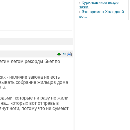
Курильщиков везде
зажи...
Это времен Холодной
во...
#2
этим летом рекорды бьет по
ак - наличие закона не есть
созывать собрание жильцов дома
вы.
юдьми, которые ни разу не жили
на... которых вот отправь в
ут ноги, потому что не сумеют