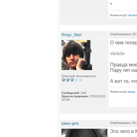
*
Изменил(а)
vip-b
Опубликовано 15-
Ringo_Starr
О чем тепер
=\=\=\=
Правда мне
Пару лет на
Опытный пользователь
А вот то, ч
Изменил(а)
wasp
,
Сообщений:
248
Зарегистрирован:
25/11/2011
10:48
Опубликовано 30-
token-girls
Это лето в 